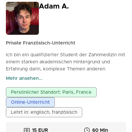
Adam A.
Private Französisch-Unterricht
Ich bin ein qualifizierter Student der Zahnmedizin mit
einem starken akademischen Hintergrund und
Erfahrung darin, komplexe Themen anderen
Studenten auf klare und praktische Weise zu
Mehr ansehen...
erklären. Ich habe Kommilitonen in Einzelsitzungen
und kleinen Gruppen unterrichtet, wobei der Fokus
Persönlicher Standort: Paris, France
auf Verständnis statt Auswendiglernen lag. Meine
Online-Unterricht
Lektionen sind gut strukturiert und beginnen mit
grundlegenden Konzepten, gefolgt von klinischen
Lehrt in: englisch, französisch
Beispielen, schrittweisen Erklärungen und kurzen
Zusammenfassungen zur Verstärkung des Lernstoffs.
15 EUR
60 Min