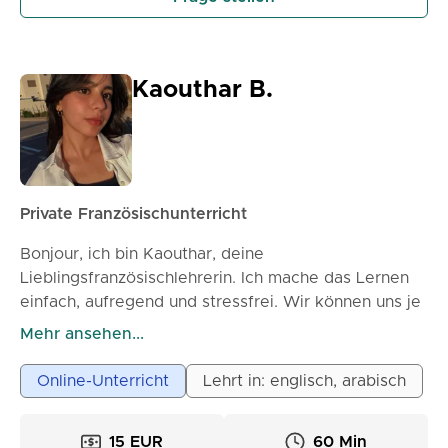
verbessern möchten. Die Ergebnisse sind schnell
sichtbar: größere Sicherheit in der Kommunikation,
besseres Verständnis und konkrete Fortschritte von
Stunde zu Stunde.
Kaouthar B.
Private Französischunterricht
Bonjour, ich bin Kaouthar, deine
Lieblingsfranzösischlehrerin. Ich mache das Lernen
einfach, aufregend und stressfrei. Wir können uns je
nach deinen Zielen auf Sprechen, Hören oder
Mehr ansehen...
Konversationsübungen konzentrieren. Mein
Unterricht ist freundlich, interaktiv und auf dich
Online-Unterricht
Lehrt in: englisch, arabisch
zugeschnitten. Komm und lerne mit mir, um
selbstbewusst Französisch zu sprechen.
15 EUR
60 Min