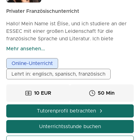
Privater Französischunterricht
Hallo! Mein Name ist Élise, und ich studiere an der
ESSEC mit einer großen Leidenschaft für die
französische Sprache und Literatur. Ich biete
Unterricht für alle Niveaus an, insbesondere für
Mehr ansehen...
Gymnasiasten, die sich auf das französische Abitur
vorbereiten. Mein Unterricht ist klar und interaktiv
Online-Unterricht
strukturiert und konzentriert sich auf
Lehrt in: englisch, spanisch, französisch
Textverständnis, praktische Übungen, Schreiben und
Sprechen. Ich passe meinen Lehrstil an das Tempo
jedes Schülers an. Durch meinen Unterricht werden
10 EUR
50 Min
Sie Ihre Grammatik verbessern, Ihren Wortschatz
erweitern, Selbstvertrauen im Sprechen gewinnen
Tutorenprofil betrachten
und gut auf Prüfungen vorbereitet sein.
Unterrichtsstunde buchen