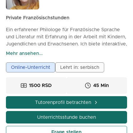
Private Französischstunden
Ein erfahrener Philologe für Französische Sprache
und Literatur mit Erfahrung in der Arbeit mit Kindern,
Jugendlichen und Erwachsenen. Ich biete interaktive,
online Unterrichtsstunden an, die auf das Niveau, die
Mehr ansehen...
Ziele und das Tempo jedes Schülers zugeschnitten
sind. Der Fokus liegt von Anfang an auf Sprechen
Online-Unterricht
Lehrt in: serbisch
und Verstehen, mit einem klar strukturierten, aber
entspannten Ansatz. Wir lernen Grammatik durch
1500 RSD
45 Min
praktische Beispiele und Alltagssituationen, ohne
trockenes Lernen. Die Stunden beinhalten eine kurze
Wiederholung, Arbeit durch Dialog und konkrete
Tutorenprofil betrachten
Beispiele sowie Übungen, die Sie sofort in der
Kommunikation anwenden können. Sie sind für alle
Unterrichtsstunde buchen
geeignet – vom Anfänger bis zu denen, die ihr
Wissen auffrischen oder ihre schulischen Leistungen
Frage stellen