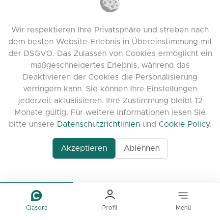
Українська
Deutsch
Wir respektieren Ihre Privatsphäre und streben nach
Español
dem besten Website-Erlebnis in Übereinstimmung mit
der DSGVO. Das Zulassen von Cookies ermöglicht ein
Français
maßgeschneidertes Erlebnis, während das
中文
Deaktivieren der Cookies die Personalisierung
verringern kann. Sie können Ihre Einstellungen
UNTERSTÜTZUNG
jederzeit aktualisieren. Ihre Zustimmung bleibt 12
Monate gültig. Für weitere Informationen lesen Sie
office@clasora.com
bitte unsere
Datenschutzrichtlinien
und
Cookie Policy
.
Kontaktieren Sie uns
Akzeptieren
Ablehnen
Feedback hinterlassen
Discord
NÜTZLICHE LINKS
Clasora
Profil
Menü
Häufig gestellte Fragen