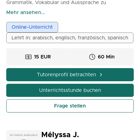
Grammatik, Vokabular und Aussprache zu
verbessern. Der Kurs behandelt verschiedene
Mehr ansehen...
Aspekte der französischen Sprache, darunter
Aussprache, Rechtschreibung, Vokabeln, Verständnis
Online-Unterricht
von Hörtexten und schriftliche und mündliche
Lehrt in: arabisch, englisch, französisch, spanisch
Kommunikation. Absolvieren Sie diesen Kurs, um
Ihre Kenntnisse in Grammatik, Vokabular und
Aussprache im Französischen zu verbessern und zu
15 EUR
60 Min
vertiefen.
Tutorenprofil betrachten
Unterrichtsstunde buchen
Frage stellen
Mélyssa J.