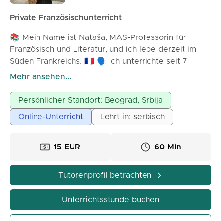
Private Französischunterricht
📚 Mein Name ist Nataša, MAS-Professorin für
Französisch und Literatur, und ich lebe derzeit im
Süden Frankreichs. 🇫🇷 🗣️ Ich unterrichte seit 7
Jahren, habe an Sommersprachcamps und
Mehr ansehen...
zahlreichen Sprachschulen gearbeitet, bereite
Schüler auf DELF- und DALF-Prüfungen vor und
Persönlicher Standort: Beograd, Srbija
unterstütze sie beim Studium in einem frankophonen
Online-Unterricht
Lehrt in: serbisch
Umfeld. 🎓 🌍 Darüber hinaus war ich als
Kulturvermittlerin für das UNHCR sowie als
Übersetzerin im Außenministerium, für
15 EUR
60 Min
Übersetzungsagenturen und Verlagshäuser tätig. 📝
💼 Ob Sie sich auf DELF vorbereiten, auf eine
Tutorenprofil betrachten
französischsprachige Arbeitsstelle, ein
weiterführendes Studium, einen Wettbewerb oder
Unterrichtsstunde buchen
einfach nur Französisch mit einem Schluck Kaffee,
Geschichte und Kultur richtig lernen möchten, ich bin