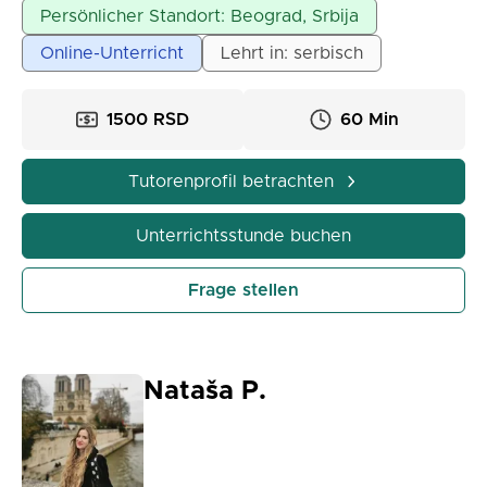
umfangreiche Erfahrung in der Arbeit mit
Persönlicher Standort: Beograd, Srbija
verschiedenen Altersgruppen. Neben ihrem
Online-Unterricht
Lehrt in: serbisch
Grundstudium besitzt sie auch das Diplom C1 Delf.
1500 RSD
60 Min
Tutorenprofil betrachten
Unterrichtsstunde buchen
Frage stellen
Nataša P.