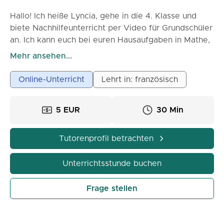
Hallo! Ich heiße Lyncia, gehe in die 4. Klasse und
biete Nachhilfeunterricht per Video für Grundschüler
an. Ich kann euch bei euren Hausaufgaben in Mathe,
Französisch, Englisch usw. helfen. Mein Unterricht ist
Mehr ansehen...
auf jeden Schüler zugeschnitten, mit einfachen
Erklärungen und praktischen Übungen. Dank meines
Online-Unterricht
Lehrt in: französisch
Unterrichts werden eure Kinder ihre Lektionen
besser verstehen, schneller Fortschritte machen und
5 EUR
30 Min
an Selbstvertrauen gewinnen.
Tutorenprofil betrachten
Unterrichtsstunde buchen
Frage stellen