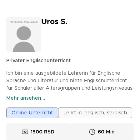
Uros S.
Privater Englischunterricht
Ich bin eine ausgebildete Lehrerin für Englische
Sprache und Literatur und biete Englischunterricht
für Schüler aller Altersgruppen und Leistungsniveaus
an. Ich biete: Einzelunterricht, der auf Ihre
Mehr ansehen...
individuellen Bedürfnisse zugeschnitten ist,
Unterstützung für Grund- und Sekundarschüler,
Online-Unterricht
Lehrt in: englisch, serbisch
Prüfungs- und Testvorbereitung, Verbesserung von
Sprechen, Grammatik, Wortschatz und Aussprache,
1500 RSD
60 Min
Unterricht sowohl für Anfänger als auch für