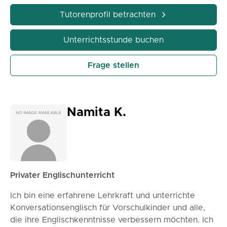
• Rechts- und Wirtschaftsenglisch (formelle
Kommunikation, Fallanalyse)
Tutorenprofil betrachten
• Akademisches Schreiben (Aufsätze, Struktur, klare
Argumentation)
Unterrichtsstunde buchen
• Bearbeitung von Lebenslauf &
Motivationsschreiben
Frage stellen
• Vorbereitung auf Vorstellungsgespräche
(strukturierte, selbstbewusste Antworten)
• Konversationspraxis (Flüssigkeit und Klarheit)
Namita K.
Privater Englischunterricht
Ich bin eine erfahrene Lehrkraft und unterrichte
Konversationsenglisch für Vorschulkinder und alle,
die ihre Englischkenntnisse verbessern möchten. Ich