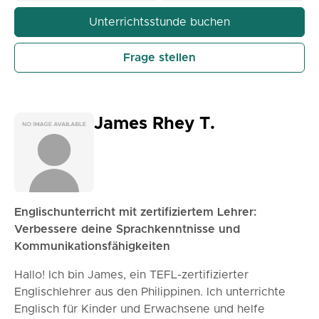
Fortgeschrittene. Der Unterricht ist online oder
persönlich nach Vereinbarung möglich. Kontaktieren
Unterrichtsstunde buchen
Sie mich gerne für weitere Informationen oder um
Ihre erste Unterrichtsstunde zu vereinbaren.
Frage stellen
James Rhey T.
Englischunterricht mit zertifiziertem Lehrer:
Verbessere deine Sprachkenntnisse und
Kommunikationsfähigkeiten
Hallo! Ich bin James, ein TEFL-zertifizierter
Englischlehrer aus den Philippinen. Ich unterrichte
Englisch für Kinder und Erwachsene und helfe