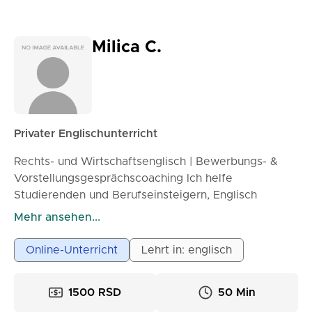
Milica C.
Privater Englischunterricht
Rechts- und Wirtschaftsenglisch | Bewerbungs- &
Vorstellungsgesprächscoaching Ich helfe
Studierenden und Berufseinsteigern, Englisch
selbstbewusst in akademischen und beruflichen
Mehr ansehen...
Umgebungen anzuwenden. Mein Unterricht ist
fokussiert und praxisorientiert – egal, ob Sie Ihr
Online-Unterricht
Lehrt in: englisch
Schreiben verbessern, Bewerbungen vorbereiten
oder sich auf Vorstellungsgespräche vorbereiten
1500 RSD
50 Min
möchten. Was ich anbiete: