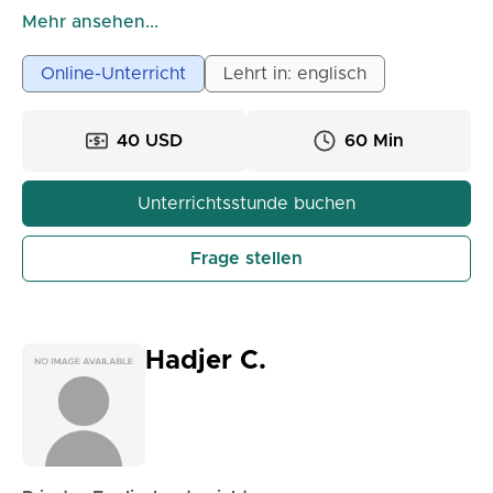
Selbstvertrauen in ihren Sprachfähigkeiten gewinnen
Mehr ansehen...
möchten. Die Kurse finden zweimal pro Woche statt
und ich habe noch fünf Plätze frei. Ich freue mich auf
Online-Unterricht
Lehrt in: englisch
Sie! 😃 Ich bin Bonny Boyer, eine erfahrene
Englischlehrerin aus den Vereinigten Staaten. Ich
40 USD
60 Min
habe zehn Jahre lang Englisch im Ausland
unterrichtet und habe kürzlich Bildungsinhalte für
Englisch bei einem großen digitalen
Unterrichtsstunde buchen
Lernunternehmen erstellt.
Frage stellen
Hadjer C.