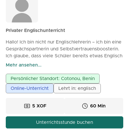
Privater Englischunterricht
Hallo! Ich bin nicht nur Englischlehrerin – ich bin eine
Gesprächspartnerin und Selbstvertrauensboosterin.
Ich glaube, dass viele Schüler bereits etwas Englisch
können, aber einen angenehmen Raum benötigen,
Mehr ansehen...
um es ohne Angst anzuwenden. Mein Unterricht
konzentriert sich darauf, Lernenden zu helfen,
Persönlicher Standort: Cotonou, Benin
natürlich zu sprechen, ihre Ideen klar auszudrücken
Online-Unterricht
Lehrt in: englisch
und den Lernprozess zu genießen. Ob Sie Ihre
täglichen Gespräche verbessern, sich auf berufliche
Möglichkeiten vorbereiten, während des Reisens
5 XOF
60 Min
kommunizieren oder einfach selbstbewusster im
Englischsprechen werden möchten, ich bin hier, um
Unterrichtsstunde buchen
Sie bei jedem Schritt zu begleiten und zu