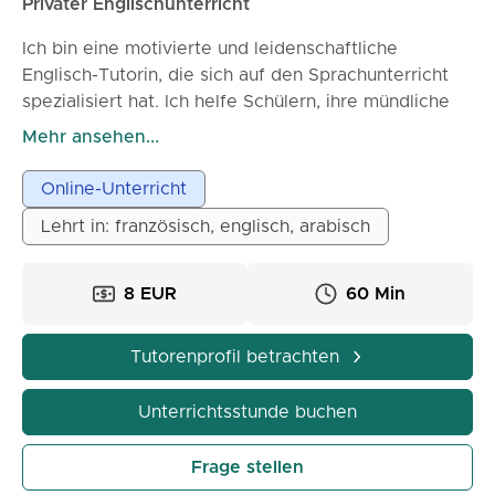
Privater Englischunterricht
Ich bin eine motivierte und leidenschaftliche
Englisch-Tutorin, die sich auf den Sprachunterricht
spezialisiert hat. Ich helfe Schülern, ihre mündliche
und schriftliche Ausdrucksfähigkeit sowie ihr
Mehr ansehen...
Verständnis durch maßgeschneiderte Kurse auf
ihrem Niveau zu verbessern. Meine Lektionen sind
Online-Unterricht
interaktiv, praxisorientiert, auf Kommunikation
Lehrt in: französisch, englisch, arabisch
ausgerichtet und zielen auf schnelle Fortschritte ab.
Ich verwende abwechslungsreiche Übungen und
eine persönliche Betreuung, um das Selbstvertrauen
8 EUR
60 Min
zu stärken und jedem Schüler zu ermöglichen, seine
akademischen und persönlichen Ziele zu erreichen.
Tutorenprofil betrachten
Unterrichtsstunde buchen
Frage stellen