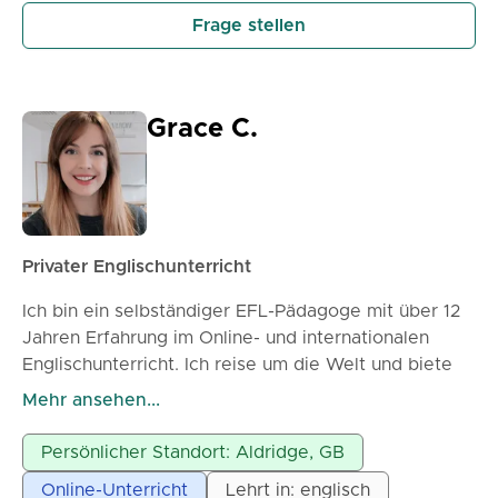
Frage stellen
Grace C.
Privater Englischunterricht
Ich bin ein selbständiger EFL-Pädagoge mit über 12
Jahren Erfahrung im Online- und internationalen
Englischunterricht. Ich reise um die Welt und biete
meine Expertise sowohl online als auch im
Mehr ansehen...
Klassenzimmer an. Mein Lehrstil ist auf die Schüler
ausgerichtet und anpassungsfähig, wodurch
Persönlicher Standort: Aldridge, GB
Lernende in ihrem eigenen Tempo Fortschritte
Online-Unterricht
Lehrt in: englisch