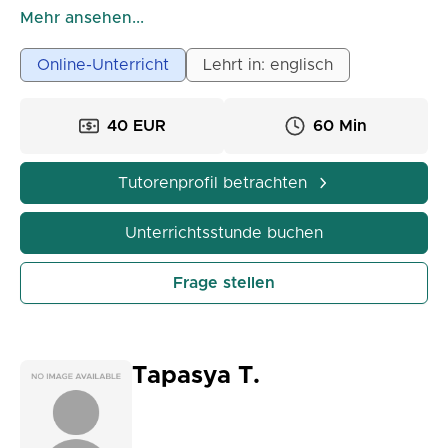
habe 5 Jahre Erfahrung, darunter Unterricht an einer
Mehr ansehen...
Kunstakademie für Grundschulkinder und Arbeit als
Kommunikationskoordinatorin bei einer englischen
Online-Unterricht
Lehrt in: englisch
Alphabetisierungsorganisation in London.
40 EUR
60 Min
Tutorenprofil betrachten
Unterrichtsstunde buchen
Frage stellen
Tapasya T.