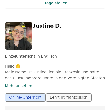
Frage stellen
Justine D.
Einzelunterricht in Englisch
Hallo 😊!
Mein Name ist Justine, ich bin Französin und hatte
das Glück, mehrere Jahre in den Vereinigten Staaten
zu leben, was mir ermöglicht hat, perfekt
Mehr ansehen...
zweisprachig in Englisch zu werden. Ich biete
Nachhilfestunden an, die auf Ihre Bedürfnisse
Online-Unterricht
Lehrt in: französisch
zugeschnitten sind: • Hilfe bei den Hausaufgaben
und klare Erklärungen, um Ihren Unterricht gut zu