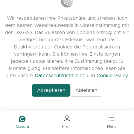
office@clasora.com
Kontaktieren Sie uns
Wir respektieren Ihre Privatsphäre und streben nach
Feedback hinterlassen
dem besten Website-Erlebnis in Übereinstimmung mit
der DSGVO. Das Zulassen von Cookies ermöglicht ein
Discord
maßgeschneidertes Erlebnis, während das
Deaktivieren der Cookies die Personalisierung
NÜTZLICHE LINKS
verringern kann. Sie können Ihre Einstellungen
jederzeit aktualisieren. Ihre Zustimmung bleibt 12
Häufig gestellte Fragen
Monate gültig. Für weitere Informationen lesen Sie
Datenschutzrichtlinien
bitte unsere
Datenschutzrichtlinien
und
Cookie Policy
.
Cookie-Richtlinien
Akzeptieren
Ablehnen
Nutzungsbedingungen
Release Notes
Clasora
Profil
Menü