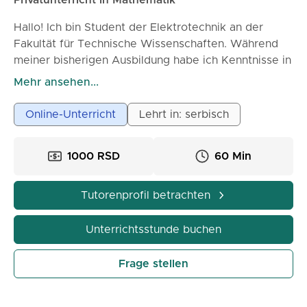
Privatunterricht in Mathematik
Hallo! Ich bin Student der Elektrotechnik an der
Fakultät für Technische Wissenschaften. Während
meiner bisherigen Ausbildung habe ich Kenntnisse in
verschiedenen Bereichen der Mathematik erworben
Mehr ansehen...
und habe einige Erfahrungen im Unterrichten von
Kindern in der Grundschule und im Gymnasium. In
Online-Unterricht
Lehrt in: serbisch
meinen Unterrichtsstunden arbeiten wir langsam und
gründlich, mit Erklärungen, die auf das Niveau der
1000 RSD
60 Min
Schüler angepasst sind. Ich bemühe mich, dass jeder
die Essenz der Aufgaben versteht und nicht nur
Formeln auswendig lernt.
Tutorenprofil betrachten
Wie sehen die Unterrichtsstunden aus:
Unterrichtsstunde buchen
1) Vor der eigentlichen Stunde ist es notwendig,
dass Sie mir das Material schicken, das wir für den
Frage stellen
Unterricht benötigen.
2) Die Stunde beginnen wir mit einer kurzen