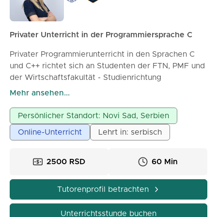
✔ Überarbeitungen & kontinuierliche
Kommunikation ⏳ **Lieferzeit:** Nach Vereinbarung
(Express-Bestellungen möglich)
Privater Unterricht in der Programmiersprache C
💰 **Preis:** Hängt von Länge und Komplexität der
Arbeit ab 💬 Zögern Sie nicht, mich über die
Privater Programmierunterricht in den Sprachen C
Inbox/DM für Details und ein individuelles Angebot
und C++ richtet sich an Studenten der FTN, PMF und
zu kontaktieren. Ihre Forschung – unterstützt bis zur
der Wirtschaftsfakultät - Studienrichtung
Exzellenz.
Wirtschaftsinformatik, Studenten der
Mehr ansehen...
Elektrotechnikfakultät in Banja Luka sowie
anverwandte Fakultäten. Der Unterricht findet online
Persönlicher Standort: Novi Sad, Serbien
statt und es sind sowohl Gruppen- als auch
Online-Unterricht
Lehrt in: serbisch
Einzeltermine verfügbar. Der Preis für eine
Gruppenstunde beträgt 750 Dinar für 45 Minuten.
Ich helfe Ihnen, das Programmieren leicht zu
2500 RSD
60 Min
meistern und Prüfungen in kürzester Zeit erfolgreich
zu bestehen.
Tutorenprofil betrachten
Liste der Themen:
Unterrichtsstunde buchen