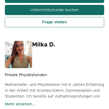
ich eine Grafiktafel, damit die Schüler die Lösung
der Aufgaben in Echtzeit verfolgen können. Alle
Unterrichtsstunde buchen
Materialien speichere ich in OneNote Notizbüchern
und sende sie Ihnen nach dem Unterricht in
Frage stellen
elektronischer Form zu. Preis: 60 Minuten – 1300
RSD
90 Minuten – 1800 RSD
Milka D.
Private Physikstunden
Mathematik- und Physiklehrer mit 6 Jahren Erfahrung
in der Arbeit mit Grundschülern, Gymnasiasten und
Studenten. Ich bereite auf Aufnahmeprüfungen vor
und helfe bei der Bewältigung des Schulstoffs. Die
Mehr ansehen...
Stunden sind interaktiv und auf jeden Schüler