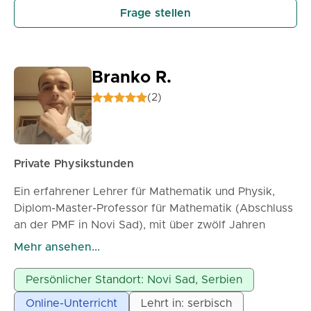
Frage stellen
Branko R.
(2)
Private Physikstunden
Ein erfahrener Lehrer für Mathematik und Physik,
Diplom-Master-Professor für Mathematik (Abschluss
an der PMF in Novi Sad), mit über zwölf Jahren
Berufserfahrung in Grundschulen und
Mehr ansehen...
weiterführenden Schulen sowie in der Erteilung von
Privatunterricht, bietet private Physikstunden für
Persönlicher Standort: Novi Sad, Serbien
Grund- und weiterführende Schüler an. Geduld und
Online-Unterricht
Lehrt in: serbisch
Ausdauer in der Arbeit mit den Schülern sind die