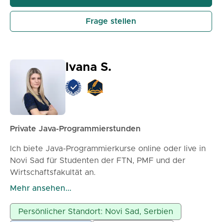
Objektorientierte Programmierung
Programmiersprachen und Datenstrukturen
Frage stellen
Grundlagen der Programmierung und
Programmiersprachen
Programmiersprachen I
Datenstrukturen und Algorithmen
Ivana S.
Private Java-Programmierstunden
Ich biete Java-Programmierkurse online oder live in
Novi Sad für Studenten der FTN, PMF und der
Wirtschaftsfakultät an.
Die Kurse sind darauf ausgerichtet, Ihnen das
Mehr ansehen...
Erlernen der Java-Programmierung zu erleichtern
und Ihnen zu helfen, Ihre Prüfungen erfolgreich zu
Persönlicher Standort: Novi Sad, Serbien
bestehen.