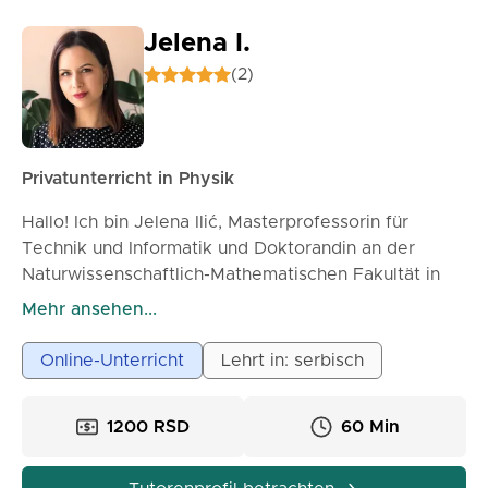
Jelena I.
(2)
Privatunterricht in Physik
Hallo! Ich bin Jelena Ilić, Masterprofessorin für
Technik und Informatik und Doktorandin an der
Naturwissenschaftlich-Mathematischen Fakultät in
Novi Sad, Abteilung für Mathematik und Informatik.
Mehr ansehen...
Viele Schüler sagen, dass Physik schwierig ist und
Online-Unterricht
Lehrt in: serbisch
wie ein Schreckgespenst erscheint. Jedoch ist
Physik überall um uns herum – in der Natur,
1200 RSD
60 Min
Technologie, Sport und alltäglichen Situationen.
Wenn man sie einmal richtig versteht, merkt man,
dass es keine 'unmögliche Mission' ist, sondern eine