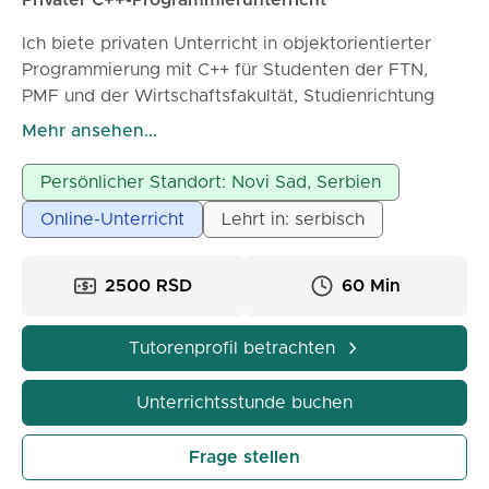
Privater C++-Programmierunterricht
Ich biete privaten Unterricht in objektorientierter
Programmierung mit C++ für Studenten der FTN,
PMF und der Wirtschaftsfakultät, Studienrichtung
Wirtschaftsinformatik und verwandte Fächer. Die
Mehr ansehen...
Kurse finden entweder live in Novi Sad oder online
statt. Es sind sowohl Gruppen- als auch
Persönlicher Standort: Novi Sad, Serbien
Einzelunterricht möglich. Der Preis für eine 45-
Online-Unterricht
Lehrt in: serbisch
minütige Gruppenstunde beträgt 750 Dinar. Ich helfe
Ihnen, das Programmieren leicht zu erlernen und Ihre
Prüfungen in kürzester Zeit zu bestehen.
2500 RSD
60 Min
Tutorenprofil betrachten
Unterrichtsstunde buchen
Frage stellen