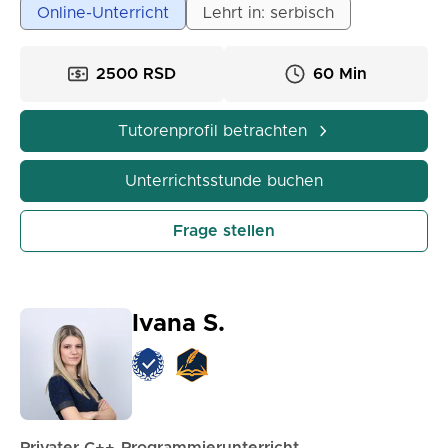
Online-Unterricht
Lehrt in: serbisch
Es ist möglich, Einzelstunden, Paarstunden oder
Kurse in kleineren Gruppen zu buchen. Für weitere
Informationen können Sie mich über eine Nachricht
2500 RSD
60 Min
auf der Plattform kontaktieren.
Tutorenprofil betrachten
Unterrichtsstunde buchen
Frage stellen
Ivana S.