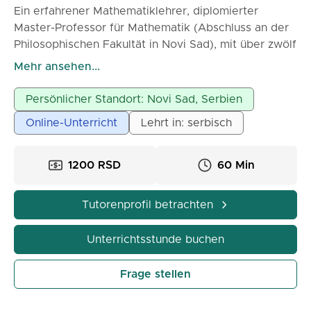
Ein erfahrener Mathematiklehrer, diplomierter
Master-Professor für Mathematik (Abschluss an der
Philosophischen Fakultät in Novi Sad), mit über zwölf
Jahren Berufserfahrung in Grundschulen und
Mehr ansehen...
weiterführenden Schulen sowie in der Erteilung von
Privatunterricht, bietet privaten Mathematikunterricht
Persönlicher Standort: Novi Sad, Serbien
für Grundschüler, weiterführende Schüler und
Online-Unterricht
Lehrt in: serbisch
Studenten an. Geduld und Ausdauer in der Arbeit mit
den Schülern sind die Hauptmerkmale meiner Arbeit.
1200 RSD
60 Min
Tutorenprofil betrachten
Unterrichtsstunde buchen
Frage stellen