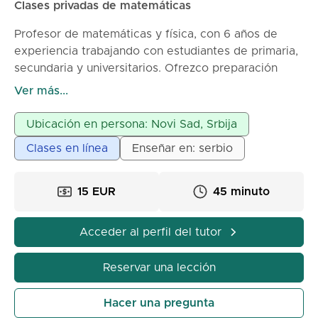
Clases privadas de matemáticas
Profesor de matemáticas y física, con 6 años de
experiencia trabajando con estudiantes de primaria,
secundaria y universitarios. Ofrezco preparación
para exámenes de admisión y ayuda para dominar el
Ver más...
material escolar. Las clases son interactivas y se
adaptan a cada estudiante.
Ubicación en persona: Novi Sad, Srbija
Opción de clases en línea y presenciales.
Clases en línea
Enseñar en: serbio
15 EUR
45 minuto
Acceder al perfil del tutor
Reservar una lección
Hacer una pregunta