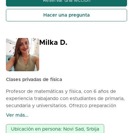
Reservar una lección
OneNote y después de la clase se los envío en
formato electrónico. Precio: 60min – 1300din
Hacer una pregunta
90min – 1800din
Milka D.
Clases privadas de física
Profesor de matemáticas y física, con 6 años de
experiencia trabajando con estudiantes de primaria,
secundaria y universitarios. Ofrezco preparación
para exámenes de admisión y ayuda para dominar el
Ver más...
material escolar. Las clases son interactivas y
adaptadas a cada estudiante.
Ubicación en persona: Novi Sad, Srbija