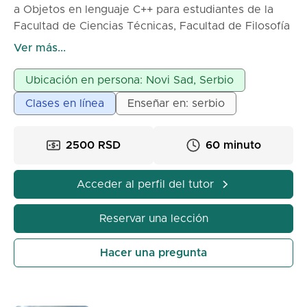
a Objetos en lenguaje C++ para estudiantes de la
Facultad de Ciencias Técnicas, Facultad de Filosofía
y Facultad de Economía, en la dirección de
Ver más...
Informática Empresarial y facultades afines. Las
clases se imparten en vivo en Novi Sad o en línea.
Ubicación en persona: Novi Sad, Serbio
Se pueden realizar clases en grupo o individuales. El
Clases en línea
Enseñar en: serbio
precio por clase en grupo es de 750 dinares por 45
minutos. Te ayudo a aprender programación de
manera fácil y a aprobar tus exámenes en el menor
2500 RSD
60 minuto
tiempo posible.
Acceder al perfil del tutor
Reservar una lección
Hacer una pregunta