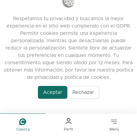
Deja un comentario
Discord
Respetamos tu privacidad y buscamos la mejor
experiencia en el sitio web cumpliendo con el GDPR.
Permitir cookies permite una experiencia
ENLACES ÚTILES
personalizada, mientras que desactivarlas puede
Preguntas Frecuentes
reducir la personalización. Siéntete libre de actualizar
tus preferencias en cualquier momento. Tu
Política de Privacidad
consentimiento sigue siendo válido por 12 meses. Para
Política de Cookies
obtener más información, por favor lee nuestra política
Términos de servicio
de privacidad y política de cookies.
Notas de la versión
Aceptar
Rechazar
Clasora
Perfil
Menú