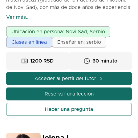
matemáticas (graduado de la Facultad de Filosofía
de Novi Sad), con más de doce años de experiencia
laboral en escuelas primarias y secundarias, así
Ver más...
como en la impartición de clases privadas, ofrece
clases privadas de matemáticas para alumnos de
Ubicación en persona: Novi Sad, Serbio
primaria, secundaria y estudiantes universitarios. La
Clases en línea
Enseñar en: serbio
paciencia y la perseverancia en el trabajo con los
estudiantes son las principales características de mi
trabajo.
1200 RSD
60 minuto
Acceder al perfil del tutor
Reservar una lección
Hacer una pregunta