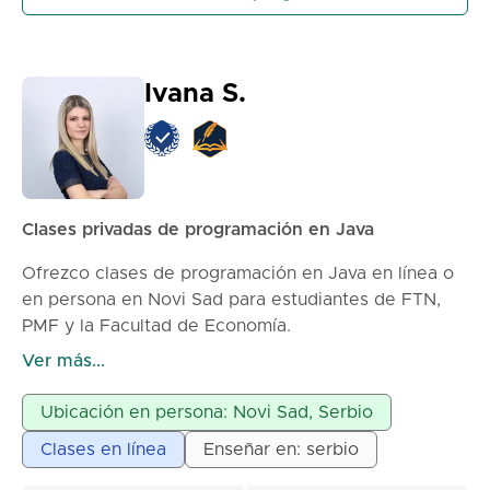
Lenguajes de programación I
Estructuras de datos y algoritmos
Ivana S.
Clases privadas de programación en Java
Ofrezco clases de programación en Java en línea o
en persona en Novi Sad para estudiantes de FTN,
PMF y la Facultad de Economía.
Las clases están diseñadas para facilitar el
Ver más...
aprendizaje de la programación en Java y ayudarte a
aprobar tus exámenes con éxito.
Ubicación en persona: Novi Sad, Serbio
Es posible programar clases individuales, en pareja o
Clases en línea
Enseñar en: serbio
en grupos pequeños. Para más información, puedes
contactarme a través de un mensaje en la