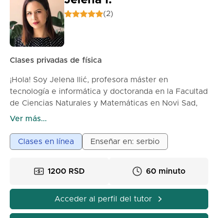
Jelena I.
(2)
Clases privadas de física
¡Hola! Soy Jelena Ilić, profesora máster en
tecnología e informática y doctoranda en la Facultad
de Ciencias Naturales y Matemáticas en Novi Sad,
en el Departamento de Matemáticas e Informática.
Ver más...
Muchos estudiantes dicen que la física es difícil y
Clases en línea
Enseñar en: serbio
que parece un fantasma. Sin embargo, la física está
en todas partes a nuestro alrededor – en la
1200 RSD
60 minuto
naturaleza, la tecnología, el deporte, situaciones
cotidianas. Una vez que la entiendes de la manera
correcta, te das cuenta de que no es una "misión
Acceder al perfil del tutor
imposible", sino una ciencia que enseña cómo