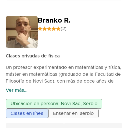
Branko R.
(2)
Clases privadas de física
Un profesor experimentado en matemáticas y física,
máster en matemáticas (graduado de la Facultad de
Filosofía de Novi Sad), con más de doce años de
experiencia laboral en escuelas primarias y
Ver más...
secundarias, así como en la impartición de clases
privadas, ofrece clases privadas de física para
Ubicación en persona: Novi Sad, Serbio
estudiantes de primaria y secundaria. La paciencia y
Clases en línea
Enseñar en: serbio
la perseverancia en el trabajo con los alumnos son
las principales características de mi trabajo.