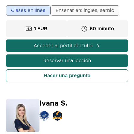
preparación de artículos científicos y de
investigación en diversos campos. 🔍 **Los servicios
Clases en línea
Enseñar en: ingles, serbio
incluyen:**
• Redacción de artículos científicos y de
1 EUR
60 minuto
investigación
• Asistencia para tesis de maestría y disertaciones
de doctorado
Acceder al perfil del tutor
• Revisiones sistemáticas de literatura (metodología
PRISMA)
Reservar una lección
• Búsqueda bibliográfica (Scopus, WoS, Google
Scholar)
Hacer una pregunta
• Parafraseo y edición académica
• Formateo (APA, MLA, Chicago, Harvard, etc.)
• Gestión de citas y referencias
• Verificación de plagio y corrección 🔍 **¿Por qué
Ivana S.
elegir mis servicios?**
✅ Experiencia académica y de investigación
✅ Contenido 100% original y libre de plagio
✅ Entrega a tiempo