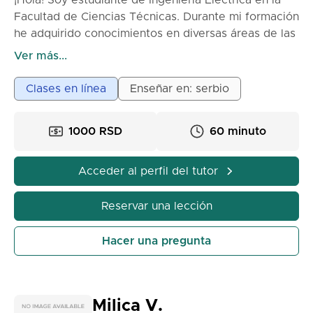
¡Hola! Soy estudiante de Ingeniería Eléctrica en la
Facultad de Ciencias Técnicas. Durante mi formación
he adquirido conocimientos en diversas áreas de las
matemáticas y tengo experiencia en enseñar a niños
Ver más...
de primaria y secundaria. En mis clases trabajamos
de manera lenta y profunda, con explicaciones
Clases en línea
Enseñar en: serbio
adaptadas al nivel del estudiante. Me esfuerzo para
que cada uno entienda la esencia de los problemas,
1000 RSD
60 minuto
no solo para que aprendan fórmulas de memoria.
Cómo son las clases:
Acceder al perfil del tutor
1) Antes de la clase, es necesario que me envíes el
material que necesitamos para la sesión.
Reservar una lección
2) Comenzamos la clase con una breve explicación
del tema.
Hacer una pregunta
3) Revisamos juntos ejemplos y problemas.
4) Practicamos hasta que el estudiante se sienta
seguro con el material.
5) Después de terminar la clase, sería conveniente
Milica V.