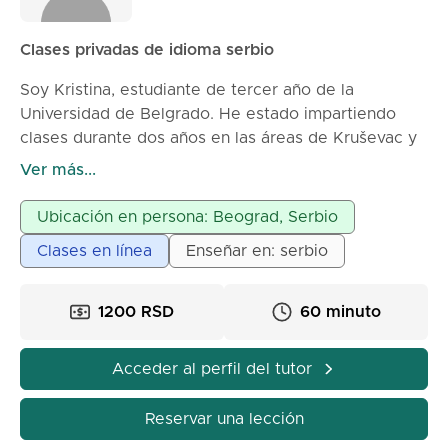
Clases privadas de idioma serbio
Soy Kristina, estudiante de tercer año de la
Universidad de Belgrado. He estado impartiendo
clases durante dos años en las áreas de Kruševac y
Belgrado, y si es necesario, también en línea a
Ver más...
través de alguna plataforma (Zoom, Google Meet...).
Las clases están dirigidas a los más pequeños
Ubicación en persona: Beograd, Serbio
(estudiantes de primaria) - gramática o literatura, así
Clases en línea
Enseñar en: serbio
como a los estudiantes mayores (secundaria) -
literatura.
Soy una persona muy comunicativa y paciente que
1200 RSD
60 minuto
disfruta trabajando con niños; mi trabajo se basa en
una comunicación tranquila y atenta sin presionar a
Acceder al perfil del tutor
los alumnos.
Reservar una lección