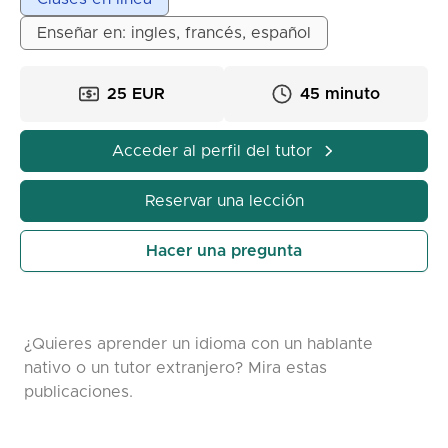
si deseas mejorar tus conocimientos, me enfoco en
Enseñar en: ingles, francés, español
la conversación práctica, explicaciones claras de
gramática y aspectos culturales para que el
aprendizaje sea eficaz y agradable. También hablo
25 EUR
45 minuto
inglés, francés y español, por lo que puedo adaptar
las clases a tu idioma de referencia si lo necesitas.
Acceder al perfil del tutor
Juntos podemos hacer que aprender serbio sea una
experiencia enriquecedora, motivadora y
Reservar una lección
memorable.
Hacer una pregunta
¿Quieres aprender un idioma con un hablante
nativo o un tutor extranjero? Mira estas
publicaciones.