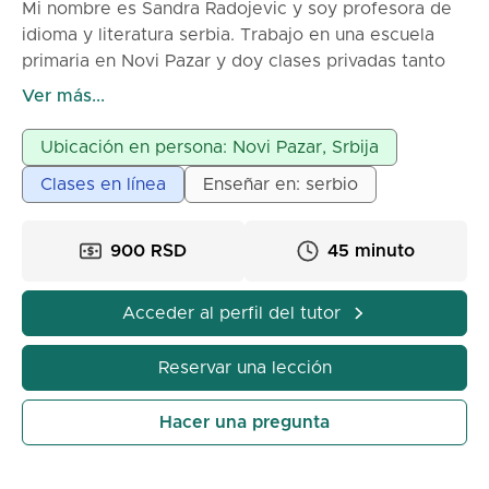
Mi nombre es Sandra Radojevic y soy profesora de
idioma y literatura serbia. Trabajo en una escuela
primaria en Novi Pazar y doy clases privadas tanto
para primaria como para secundaria y universidad.
Ver más...
Soy acogedora y dedicada en mi trabajo con niños,
con quienes tengo una excelente comunicación y
Ubicación en persona: Novi Pazar, Srbija
éxito en el trabajo.
Clases en línea
Enseñar en: serbio
900 RSD
45 minuto
Acceder al perfil del tutor
Reservar una lección
Hacer una pregunta