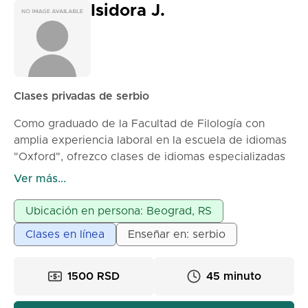
Isidora J.
Clases privadas de serbio
Como graduado de la Facultad de Filología con
amplia experiencia laboral en la escuela de idiomas
"Oxford", ofrezco clases de idiomas especializadas
e interactivas. Mi experiencia incluye trabajar con
Ver más...
todas las edades, desde niños en jardines de
infancia (aprendizaje a través del juego),
Ubicación en persona: Beograd, RS
preparación de estudiantes de primaria y secundaria
Clases en línea
Enseñar en: serbio
para desafíos escolares serios, hasta el aprendizaje
recreativo de idiomas extranjeros para adultos. Mi
oferta incluye: Inglés y serbio para escolares: Ayuda
1500 RSD
45 minuto
para dominar el material escolar, preparación para
tareas de control, aprendizaje de gramática y