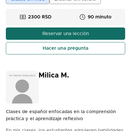
estudiantes. Las clases se organizan en línea, en
grupos pequeños de hasta cinco estudiantes, lo que
2300 RSD
90 minuto
permite un enfoque individual y una comunicación
activa. Trabajamos de manera sistemática:
abordamos temas clave de gramática y literatura,
Reservar una lección
practicamos exámenes y analizamos tareas de
exámenes finales anteriores. Mi estilo de enseñanza
Hacer una pregunta
es paciente, claro y adaptado al nivel de
conocimiento de cada estudiante, con el objetivo de
que el material sea comprensible y fácilmente
aplicable. Durante las clases, los estudiantes ganan
Milica M.
confianza en su conocimiento, mejoran su
comprensión de textos, gramática y ortografía, y se
preparan para resolver exitosamente los exámenes
de secundaria.
Clases de español enfocadas en la comprensión
práctica y el aprendizaje reflexivo
En mis clases, los estudiantes adquieren habilidades