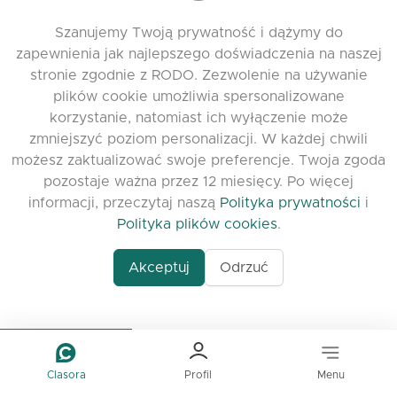
office@clasora.com
Szanujemy Twoją prywatność i dążymy do
Skontaktuj się z nami
zapewnienia jak najlepszego doświadczenia na naszej
stronie zgodnie z RODO. Zezwolenie na używanie
Zostaw opinię
plików cookie umożliwia spersonalizowane
Discord
korzystanie, natomiast ich wyłączenie może
zmniejszyć poziom personalizacji. W każdej chwili
PRZYDATNE LINKI
możesz zaktualizować swoje preferencje. Twoja zgoda
pozostaje ważna przez 12 miesięcy. Po więcej
Najczęściej zadawane pytania
informacji, przeczytaj naszą
Polityka prywatności
i
Polityka prywatności
Polityka plików cookies
.
Polityka plików cookies
Akceptuj
Odrzuć
Warunki korzystania
Release Notes
Clasora
Profil
Menu