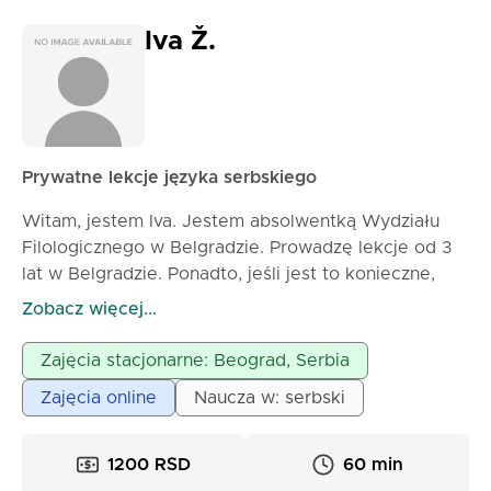
Iva Ž.
Prywatne lekcje języka serbskiego
Witam, jestem Iva. Jestem absolwentką Wydziału
Filologicznego w Belgradzie. Prowadzę lekcje od 3
lat w Belgradzie. Ponadto, jeśli jest to konieczne,
lekcje mogą odbywać się online na platformie Zoom.
Zobacz więcej...
Lekcje gramatyki i literatury przeznaczone są dla
uczniów szkół podstawowych i średnich. W pracy
Zajęcia stacjonarne: Beograd, Serbia
wykorzystuję ciekawe prezentacje.
Zajęcia online
Naucza w: serbski
Jestem bardzo cierpliwa i lubię pracować z dziećmi.
1200 RSD
60 min