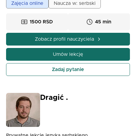
Zajęcia online
Naucza w: serbski
aktywnościami takimi jak karty zadań, kreatywne gry
i interesujące prezentacje.
1500 RSD
45 min
Zobacz profil nauczyciela
Umów lekcję
Zadaj pytanie
Dragić .
Prywatne lekcje języka serbskiego