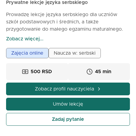
Prywatne lekcje języka serbskiego
Prowadzę lekcje języka serbskiego dla uczniów
szkół podstawowych i średnich, a także
przygotowanie do małego egzaminu maturalnego.
Materiał jest omawiany szczegółowo, a sposób
Zobacz więcej...
pracy jest indywidualny i dostosowany do potrzeb
każdego ucznia. Cena jednej lekcji trwającej 45
Zajęcia online
Naucza w: serbski
minut wynosi 500 dinarów.
500 RSD
45 min
Zobacz profil nauczyciela
Umów lekcję
Zadaj pytanie