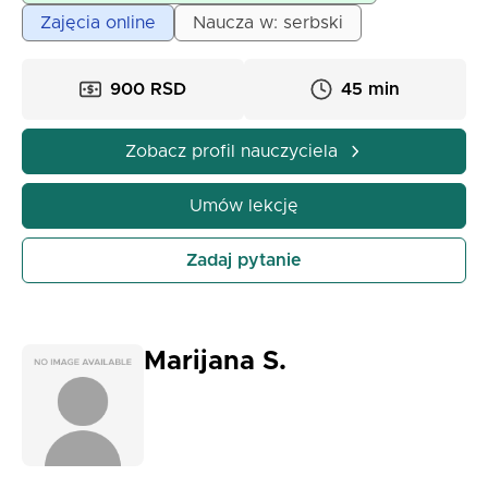
komunikację i sukcesy w nauczaniu.
Zajęcia online
Naucza w: serbski
900 RSD
45 min
Zobacz profil nauczyciela
Umów lekcję
Zadaj pytanie
Marijana S.