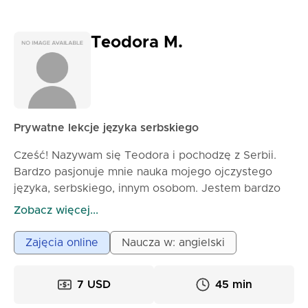
Teodora M.
Prywatne lekcje języka serbskiego
Cześć! Nazywam się Teodora i pochodzę z Serbii.
Bardzo pasjonuje mnie nauka mojego ojczystego
języka, serbskiego, innym osobom. Jestem bardzo
elastyczna, więc niezależnie od tego, czy
Zobacz więcej...
potrzebujesz nauczyć się serbskiego do pracy,
podróży, egzaminów czy po prostu na codzienną
Zajęcia online
Naucza w: angielski
rozmowę, możesz zarezerwować lekcję ze mną i
gwarantuję, że szybko nauczysz się lub poprawisz
7 USD
45 min
swój serbski! Mój styl nauczania jest bardziej
nieformalny i staram się stworzyć bezpieczną