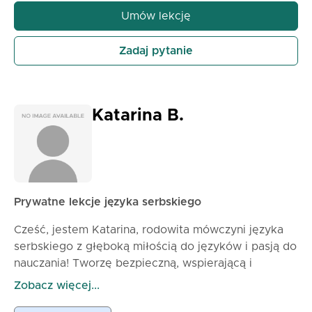
przestrzeń, w której moi uczniowie nie boją się
Umów lekcję
popełniać błędów. Nauczysz się obu alfabetów
serbskich, podstawowych umiejętności
Zadaj pytanie
konwersacyjnych, czytania oraz podstaw gramatyki
serbskiej. Planuję poszerzać twój serbski słownik i
uczyć cię zwyczajów i kultury, abyś naprawdę
zanurzył się w języku.
Katarina B.
Prywatne lekcje języka serbskiego
Cześć, jestem Katarina, rodowita mówczyni języka
serbskiego z głęboką miłością do języków i pasją do
nauczania! Tworzę bezpieczną, wspierającą i
angażującą przestrzeń nauczania, gdzie możesz
Zobacz więcej...
rozwijać się we własnym tempie i czuć się pewnie