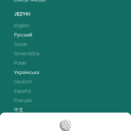
Lekcje Matlab
JĘZYKI
English
Русский
Srpski
Slovenščina
Polski
Українська
Deutsch
Español
Français
中文
WSPARCIE