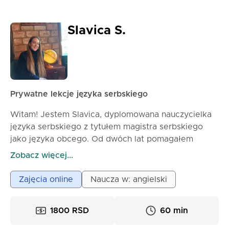
lekcja trwa 70 minut (25 euro). Oferuję BEZPŁATNE
doświadczenie pozwala mi łączyć umiejętności
konsultacje i mogę pokazać Ci wszystkie materiały,
pedagogiczne, przywództwo i realne zastosowanie
poznając Cię.
Slavica S.
języka, aby tworzyć efektywne, angażujące i
skupiające się na wyniku doświadczenia edukacyjne.
Prywatne lekcje języka serbskiego
Witam! Jestem Slavica, dyplomowana nauczycielka
języka serbskiego z tytułem magistra serbskiego
jako języka obcego. Od dwóch lat pomagałem
obcokrajowcom w nauce języka serbskiego poprzez
Zobacz więcej...
lekcje indywidualne i grupowe, dostosowane do ich
potrzeb. Razem będziemy ćwiczyć codzienne
Zajęcia online
Naucza w: angielski
konwersacje, odkrywać serbską kulturę i budować
pewność siebie krok po kroku. 📚💬
1800 RSD
60 min
✨ Co otrzymasz: