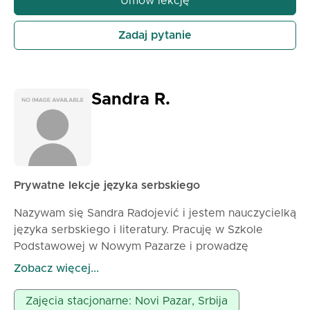
Umów lekcję
jego wiedzy. ✅ Materiał do nauki jest zapewniony
✅ Rodzice otrzymują raporty o postępach i
Zadaj pytanie
osiągnięciach ucznia
✅ Ciągłe wsparcie i dostępność na wszelkie pytania
także poza godzinami lekcji
✅ Pierwsza lekcja jest bezpłatna
Sandra R.
✅ Lekcje mogą odbywać się online lub stacjonarnie
✅ Zapisy są w toku 😃
Prywatne lekcje języka serbskiego
Nazywam się Sandra Radojević i jestem nauczycielką
języka serbskiego i literatury. Pracuję w Szkole
Podstawowej w Nowym Pazarze i prowadzę
prywatne lekcje zarówno dla szkół podstawowych,
Zobacz więcej...
jak i średnich oraz studentów. Zapraszam i jestem
oddana pracy z dziećmi, z którymi mam doskonałą
Zajęcia stacjonarne: Novi Pazar, Srbija