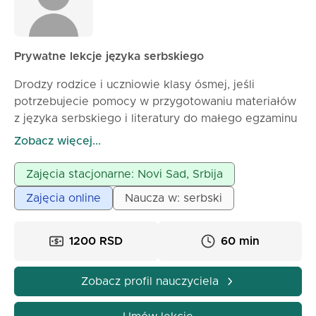
Prywatne lekcje języka serbskiego
Drodzy rodzice i uczniowie klasy ósmej, jeśli
potrzebujecie pomocy w przygotowaniu materiałów
z języka serbskiego i literatury do małego egzaminu
maturalnego, jesteście we właściwym miejscu.
Zobacz więcej...
PRZYGOTOWANIA DO MAŁEJ MATURY obejmują
dogłębne przejście całego materiału (gramatyka,
Zajęcia stacjonarne: Novi Sad, Srbija
literatura, ortografia) lub tylko tych obszarów, które
Zajęcia online
Naucza w: serbski
stanowią dla was problem. Głównym celem moich
lekcji jest, aby uczeń czuł się komfortowo i
swobodnie zadawał wszystkie pytania, które nie są
1200 RSD
60 min
dla niego jasne. Skupiamy się na ćwiczeniach i
praktyce, zwracając uwagę na typowe błędy małych
Zobacz profil nauczyciela
maturzystów. Ponieważ lekcje są indywidualne,
tempo pracy jest w pełni dostosowane do ucznia i