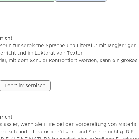
en logischen Verstand und entwickeln Kreativität, lernen
ere Informationen und Terminvereinbarungen können Sie s
enkarten, aber wir spielen auch mit Begriffen. Wir aktivi
eignen uns neues an. Durch das Bekannte bewältigen wir 
er wissen meistens mehr, als sie denken.
können das Fach lieben und anfangen, Lektüren zu lesen.
rricht
sorin für serbische Sprache und Literatur mit langjähriger
terricht und im Lektorat von Texten.
al, mit dem Schüler konfrontiert werden, kann ein großes
olg darstellen. Deshalb ist oft Hilfe erforderlich.
ern aller Altersgruppen. Indem ich den Lehrplan und das 
en Schülern, das Material mit kreativen Methoden,
Lehrt in: serbisch
nd anderen Hilfsmitteln zu bewältigen, die einen modernen
rn. Ich bemühe mich, die Lektionen durch einen individuel
 Der Unterricht ist immer interaktiv, da dies das Wichtigste 
 Material beherrscht.
rricht
folgreich auf die kleine Matura vor, die für sie wie auch für
klässler, wenn Sie Hilfe bei der Vorbereitung von Materiali
en Herausforderungen während der Schulzeit darstellt.
erbisch und Literatur benötigen, sind Sie hier richtig. DIE