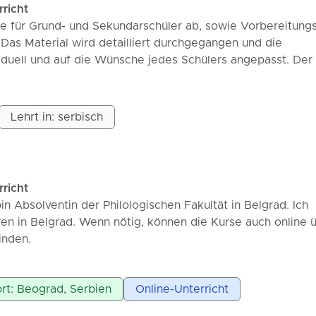
rricht
se für Grund- und Sekundarschüler ab, sowie Vorbereitung
. Das Material wird detailliert durchgegangen und die
viduell und auf die Wünsche jedes Schülers angepasst. Der 
Stunde beträgt 500 Dinar.
Lehrt in: serbisch
rricht
 bin Absolventin der Philologischen Fakultät in Belgrad. Ich
hren in Belgrad. Wenn nötig, können die Kurse auch online 
inden.
k und Literatur richten sich an Grund- und Sekundarschüler
e ich interessante Präsentationen.
rt: Beograd, Serbien
Online-Unterricht
 und genieße die Arbeit mit Kindern.