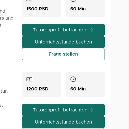
1500 RSD
60 Min
und
ers und
r
Tutorenprofil betrachten
 sowie
die
Unterrichtsstunde buchen
ulen
rungen
Frage stellen
lären,
ler das
1200 RSD
60 Min
tur.
st
Tutorenprofil betrachten
t
inden,
ernen
Unterrichtsstunde buchen
or