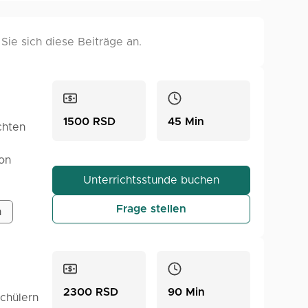
ie sich diese Beiträge an.
1500 RSD
45 Min
chten
von
d
Unterrichtsstunde buchen
Frage stellen
ür
h
n,
 die
nd dem
2300 RSD
90 Min
schülern