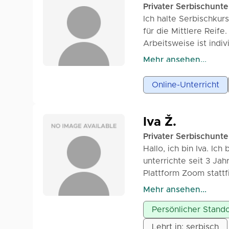
Privater Serbischunte
Ich halte Serbischkur
für die Mittlere Reife
Arbeitsweise ist indi
für eine 45-minütige 
Mehr ansehen...
Online-Unterricht
Iva Ž.
Privater Serbischunte
Hallo, ich bin Iva. Ich
unterrichte seit 3 Ja
Plattform Zoom stattf
Die Kurse in Grammati
Mehr ansehen...
meiner Arbeit verwend
Persönlicher Stando
Ich bin sehr geduldig
Lehrt in: serbisch