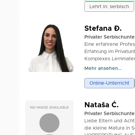
Fehlern, trainieren d
Lehrt in: serbisch
abgestimmt. Für weit
Strukturen und Gedank
gerne melden.
passives Wissen und 
Unbekannte. Die Schül
Stefana Đ.
Achtung! Die Schüler 
Privater Serbischunte
Eine erfahrene Profes
Erfahrung im Privatun
Komplexes Lernmateri
Hindernis für ihren Erf
Mehr ansehen...
Ich arbeite mit Schül
verfolge, helfe ich d
Online-Unterricht
Unterrichtsblättern u
Arbeitsansatz erforde
Ansatz zu erleichtern.
Nataša Ć.
damit der Schüler das
Privater Serbischunte
Ich bereite Schüler er
Liebe Eltern und Acht
Eltern eine der größt
die kleine Matura in S