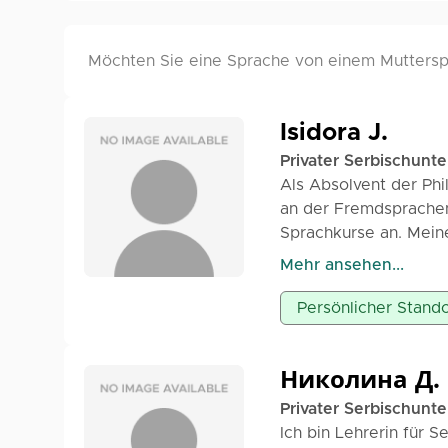
Möchten Sie eine Sprache von einem Mutterspr
Isidora J.
Privater Serbischunte
Als Absolvent der Phi
an der Fremdsprachens
Sprachkurse an. Meine
Kleinkindern im Kinde
Mehr ansehen...
Mittelschülern auf sc
Fremdsprachen für Er
Persönlicher Stando
Schüler: Hilfe beim B
Erlernen grammatikali
Italienisch und Türkis
Николина Д.
Sprache aus Hobby- 
Privater Serbischunte
grammatikalischen Gr
Ich bin Lehrerin für S