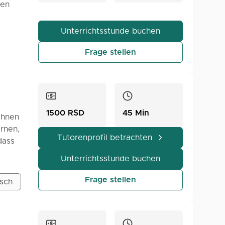
traße
nen
t oder
zlich
ine in
Unterrichtsstunde buchen
 des
Ansatz
Frage stellen
n
gaben
h und
1500 RSD
45 Min
ihnen
r
ernen,
Tutorenprofil betrachten
dass
uert
Unterrichtsstunde buchen
 und
Frage stellen
isch