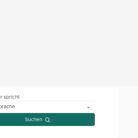
r spricht
prache
Suchen