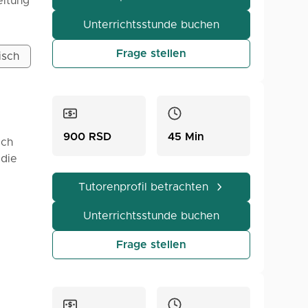
itung
Unterrichtsstunde buchen
 sich
iegt auf
Frage stellen
isch
tändig
ellt
alb der
900 RSD
45 Min
Ich
 die
Tutorenprofil betrachten
ch eine
Unterrichtsstunde buchen
Frage stellen