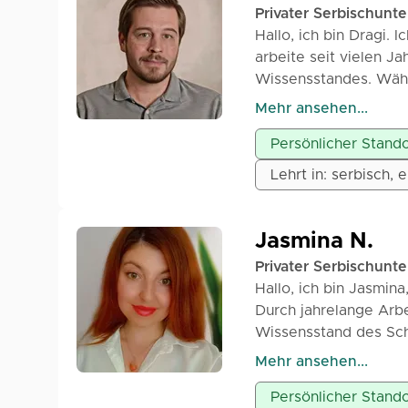
Privater Serbischunte
Hallo, ich bin Dragi. 
arbeite seit vielen J
Wissensstandes. Währ
Vorbereitung von Sch
Mehr ansehen...
Abschlussprüfungen g
Persönlicher Stando
kleine Matura und Au
vor, durch systematis
Lehrt in: serbisch, 
der Aufgaben. Ich bem
mit einem individuelle
Material versteht, Si
Jasmina N.
Prüfungsergebnisse erz
Privater Serbischunte
* Grammatik und Rec
Hallo, ich bin Jasmina
* Interpretation liter
Durch jahrelange Arbe
* Übung des schriftli
Wissensstand des Schü
* Vorbereitung auf Te
modern und generatio
Mehr ansehen...
* Vorbereitung auf di
Formeln und klarer St
nach Vereinbarung.
Persönlicher Stando
Erfahrungen und dem, 
Der Unterricht ist ind