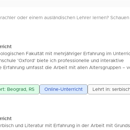
achler oder einem ausländischen Lehrer lernen? Schauen S
rricht
lologischen Fakultät mit mehrjähriger Erfahrung im Unterri
chule 'Oxford' biete ich professionelle und interaktive
 Erfahrung umfasst die Arbeit mit allen Altersgruppen – 
rgarten (Lernen durch Spiel), Vorbereitung von Grund- un
hulische Herausforderungen bis hin zum Freizeitlernen von
wachsene. Mein Angebot umfasst: Englisch und Serbisch f
rt: Beograd, RS
Online-Unterricht
Lehrt in: serbisc
ewältigen des Schulstoffs, Vorbereitung auf Klassenarbeite
scher Konzepte und Vorbereitung auf die Mittlere Reife.
ch für Erwachsene (Niveau A1/A2): Ideal für diejenigen, die
oder Reisegründen erlernen möchten. Neben den
rricht
undlagen liegt der Fokus auch auf praktischen Phrasen u
erbisch und Literatur mit Erfahrung in der Arbeit mit Grund