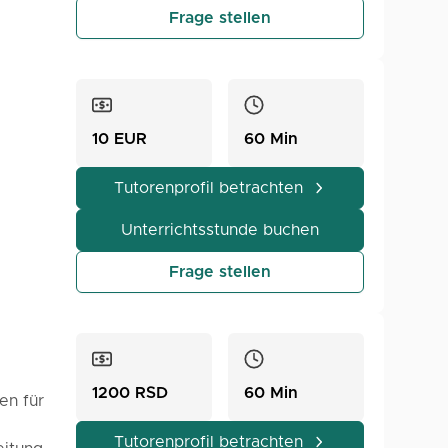
Frage stellen
ich
eren
das
10 EUR
60 Min
Tutorenprofil betrachten
Unterrichtsstunde buchen
Programm
Frage stellen
len
ist,
 die
1200 RSD
60 Min
en für
Tutorenprofil betrachten