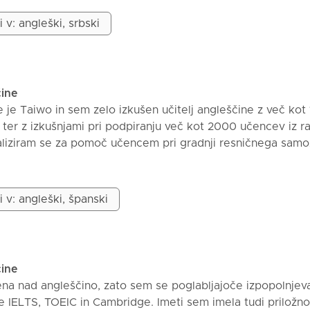
 na pogovoru. Zagotavljajem nežne popravke izgovorjave
ritiska ali stresa. Pouk je prilagojen ravni, ciljem in inter
i v: angleški, srbski
čine
 je Taiwo in sem zelo izkušen učitelj angleščine z več kot 1
ter z izkušnjami pri podpiranju več kot 2000 učencev iz ra
ializiram se za pomoč učencem pri gradnji resničnega samo
anju, izgovorjavi in akademski angleščini. Skozi leta sem de
raslimi – vključno s študenti, ki so se nekoč počutili sramežl
ali govoriti angleško. Opazovanje, kako se razvijajo v
i v: angleški, španski
torje, je najbolj nagradujoč del mojega dela. Moji pouk j
an in popolnoma prilagojen vašim ciljem. Združujem konverz
orjave, širjenje besedišča in praktično slovnico, ki jo lahk
jem življenju in šoli. Ustvarjam podporno okolje, kjer so n
čine
enja, napredek pa se zdi naraven in motivirajoč. Na mojih
na nad angleščino, zato sem se poglabljajoče izpopolnjeva
ite IELTS, TOEIC in Cambridge. Imeti sem imela tudi priložno
samozavestneje in tekoče