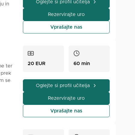
Oglejte si profil učitelja
u in
Rezervirajte uro
,
in
Vprašajte nas
j in
n
do
a
 v
20 EUR
60 min
ne ter
 prek
am se
Oglejte si profil učitelja
o v
Rezervirajte uro
 vsako
Vprašajte nas
 se
ra in
osebej