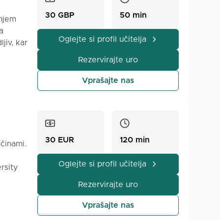
30 GBP
50 min
anjem
a
Oglejte si profil učitelja
jiv, kar
lje in
Rezervirajte uro
ih vlog
B1
Vprašajte nas
oj
urirano
koraku.
30 EUR
120 min
ščinami.
rano
Oglejte si profil učitelja
rsity
inah.
v
dnjih
Rezervirajte uro
evanja
Vprašajte nas
jo