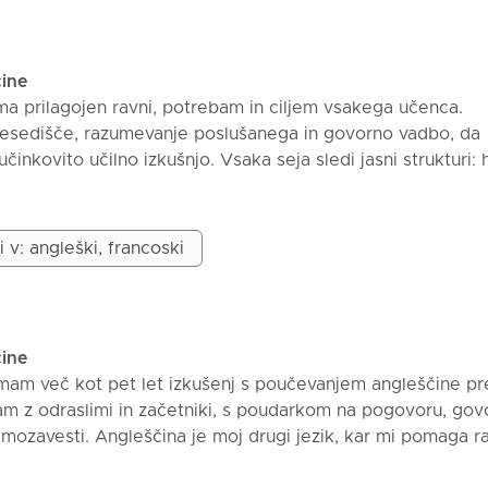
vaje, ustne situacije in preproste metode za boljše zapom
 pri domačih nalogah in pripravi na izpite. Moj cilj je, da
itro napredoval, hkrati pa so tečaji jasni in motivirajoči. T
čine
a prilagojen ravni, potrebam in ciljem vsakega učenca.
besedišče, razumevanje poslušanega in govorno vadbo, da
činkovito učilno izkušnjo. Vsaka seja sledi jasni strukturi: h
 učenca za to lekcijo. Praktične vaje, prilagojene učencu (b
 govorjenje). Resnične aplikacije: praksa pogovora, pisanje
ov ter poklicne simulacije, če je potrebno. Prilagojene povr
i v: angleški, francoski
i za nadaljnje izboljševanje med pouki. Moja metoda je dru
čam svojo izkušnjo kot domorodnega govorca angleščine in
orno okolje, kjer lahko učenci prosto govorijo, delajo nap
 napredujejo. Moj cilj je, da vsak učenec pouk zapusti z tako
čine
mi in večjo samozavestjo.
imam več kot pet let izkušenj s poučevanjem angleščine p
m z odraslimi in začetniki, s poudarkom na pogovoru, gov
samozavesti. Angleščina je moj drugi jezik, kar mi pomaga r
učenci soočajo med učenjem. Moji pouk je sproščen in prilag