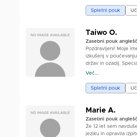
s posebnim poudarkom
pogostih napak, brez p
Spletni pouk
Uč
vsakega učenca.
Taiwo O.
Zasebni pouk angleš
Pozdravljeni! Moje ime
izkušenj v poučevanju 
držav in ozadij. Spec
pri govorjenju, posluš
Več...
otroki, najstniki in od
zataknjeno ali so se b
Spletni pouk
Uč
samozavestne komunika
strukturiran, angažir
vajo, poučevanje izgov
Marie A.
uporabljate v vsakdan
Zasebni pouk angleš
dobrodošle kot del uč
Že 12 let sem navduše
boste:
jeziku in opravila izp
✔ Govorili angleško 