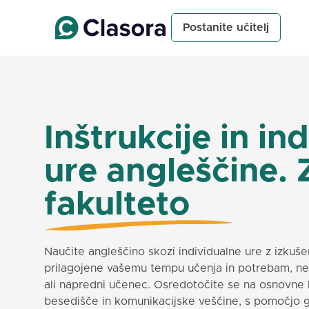
Postanite učitelj
Inštrukcije in in
ure angleščine. 
fakulteto
Naučite angleščino skozi individualne ure z izkuš
prilagojene vašemu tempu učenja in potrebam, ne g
ali napredni učenec. Osredotočite se na osnovne 
besedišče in komunikacijske veščine, s pomočjo gr