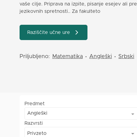
vaše cilje. Priprava na izpite, pisanje esejev ali pr
jezikovnih spretnosti.. Za fakulteto
Raziščite učne ure
Priljubljeno:
Matematika
Angleški
Srbski
•
•
Predmet
Angleški
Razvrsti
Privzeto