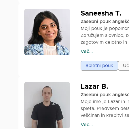
🔹 Ponujam praktične 
🔹 Lahko tudi pomagam
Saneesha T.
pridobi samozavest in h
Zasebni pouk angleš
na voljo na spletu.
Moji pouk je popolnom
Združujem slovnico, 
zagotovim celotno in u
ocena znanja in ciljev
Več...
pisanje, poslušanje in
pošte ali življenjepis
Spletni pouk
Uč
informacije in napotk
motivirajoča: izkoriš
ustvarjam varno, podp
Lazar B.
brez pritiska in hitro
Zasebni pouk angleš
uporabljivimi veščina
Moje ime je Lazar in 
spleta. Predvsem dela
veščinah in krepitvi 
izzive, s katerimi se 
Več...