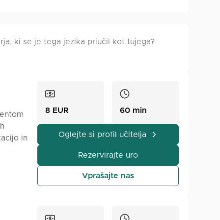
rja, ki se je tega jezika priučil kot tujega?
8 EUR
60 min
udentom
ih
Oglejte si profil učitelja
acijo in
tev
Rezervirajte uro
sebne
Vprašajte nas