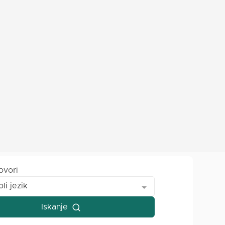
ovori
li jezik
Iskanje