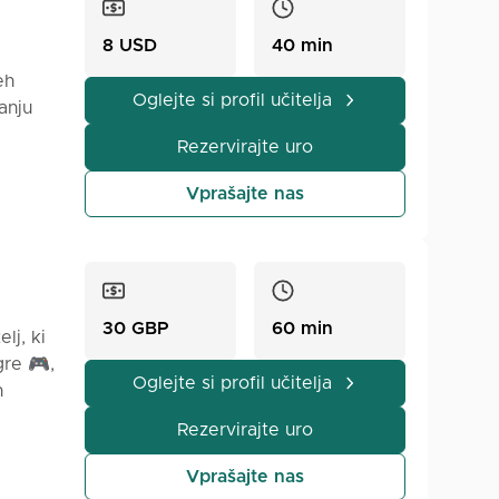
arjam
e:
8 USD
40 min
eh
Oglejte si profil učitelja
anju
 jasne
ko da
Rezervirajte uro
nega in
i
ni
Vprašajte nas
r.
o in
želite
30 GBP
60 min
lj, ki
viti
gre 🎮,
 in
Oglejte si profil učitelja
h
epila
!
Rezervirajte uro
poro,
Vprašajte nas