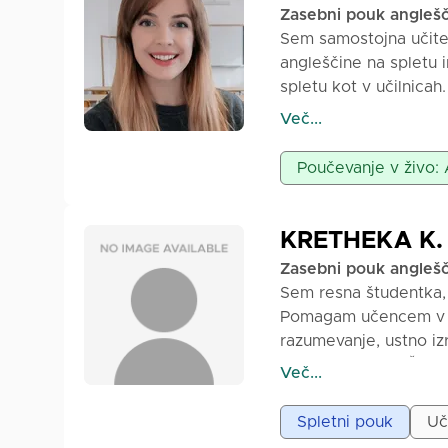
Zasebni pouk angleš
Sem samostojna učitel
angleščine na spletu i
spletu kot v učilnicah
pomaga učencem, da n
Več...
ustvarili pouke, ki so
je pomagati skupinam u
Poučevanje v živo: 
Preliminary, B2 First 
govorjenju, pisanju, b
Cambridge kvalifikaci
KRETHEKA K.
jezika, da vam pomaga
Zasebni pouk angleš
pripravo na izpit ali
Sem resna študentka, k
Druga moja vloga je p
Pomagam učencem v osno
formalnih, strukturira
razumevanje, ustno iz
podporo, ki pomaga uč
do stopnje FCE. Že s
Več...
Poleg tega delam v uč
angleščini, zlasti pri 
šol prek integriraneg
prilagojeni ravni in 
Spletni pouk
Uč
jezika (CLT), kar pom
🔹 Delamo na slovnici,
praktične jezikovne v