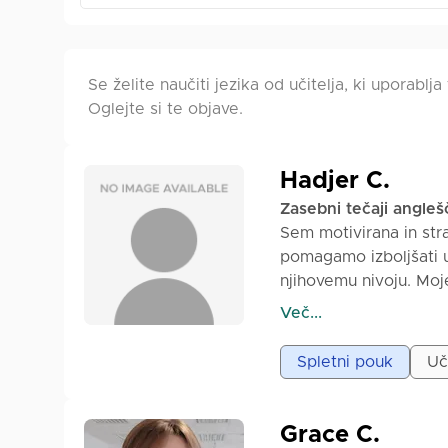
Se želite naučiti jezika od učitelja, ki uporablja
Oglejte si te objave.
Hadjer C.
Zasebni tečaji angleš
Sem motivirana in stra
pomagamo izboljšati us
njihovemu nivoju. Moj
hiter napredek. Uporab
Več...
samozavesti in omog
cilje.
Spletni pouk
Uč
Grace C.