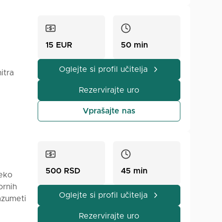
nitve.
 učenec
ečaji so
15 EUR
50 min
Oglejte si profil učitelja
itra
ranje,
Rezervirajte uro
 e-
atne
Vprašajte nas
gačna in
ake
j
500 RSD
45 min
reko
ornih
Oglejte si profil učitelja
azumeti
odljiv,
Rezervirajte uro