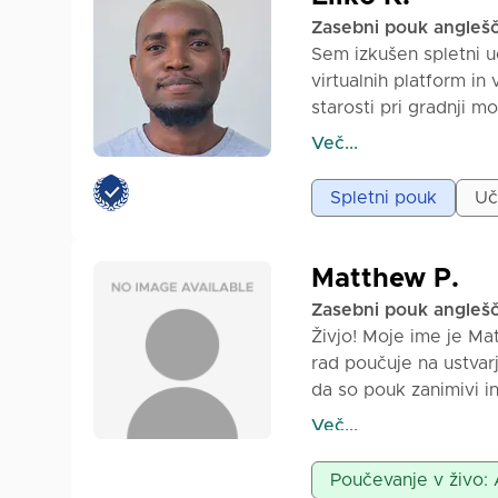
o vaših govornih vešč
Zasebni pouk angleš
prostor, kjer se poču
Sem izkušen spletni u
- Pridobili samozavest
virtualnih platform in
- Opravili ciljno pripr
starosti pri gradnji m
- Razvili praktične ve
njihovih akademskih al
Več...
- Sledili prilagojene
razlage in personaliz
vedno veste, kako se i
podprtega. Poučeval s
Spletni pouk
Uč
atmosferi, mi bo vese
sociologiji in anglešč
Osredotočam se na pra
akademske veščine z u
Matthew P.
enostavno za sledenje.
Zasebni pouk angleš
razumem potrebe, slog
Živjo! Moje ime je Ma
izboljšati vsakodnevno 
rad poučuje na ustvar
poslovno komunikacijo,
da so pouk zanimivi i
programski uradnik, k
učencev na mojih urah
Več...
mojo sposobnost vode
individualno podporo.
Poučevanje v živo:
zato je moje učilniško