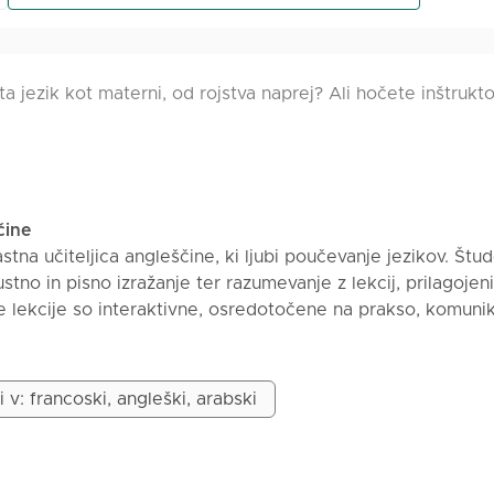
 ta jezik kot materni, od rojstva naprej? Ali hočete inštrukto
čine
stna učiteljica angleščine, ki ljubi poučevanje jezikov. Št
tno in pisno izražanje ter razumevanje z lekcij, prilagojen
e lekcije so interaktivne, osredotočene na prakso, komunik
ljam različne vaje in personalizirano spremljanje za krepi
očanje vsakemu učencu, da doseže svoje akademske in o
i v: francoski, angleški, arabski