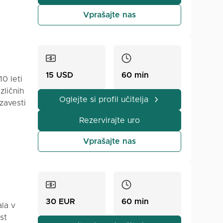
 in
esom
Vprašajte nas
15 USD
60 min
0 leti
zličnih
Oglejte si profil učitelja
zavesti
lal z
Rezervirajte uro
jivo,
Vprašajte nas
e
acijsko
o takoj
apake
 poukih
30 EUR
60 min
la v
st