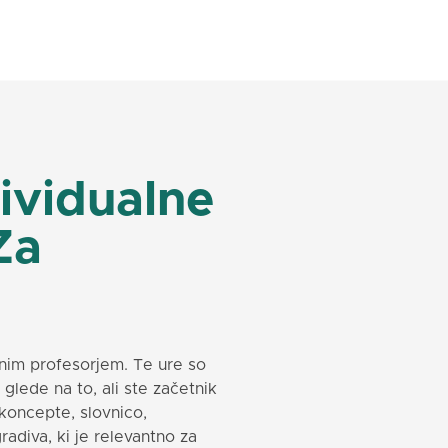
dividualne
Za
enim profesorjem. Te ure so
lede na to, ali ste začetnik
koncepte, slovnico,
adiva, ki je relevantno za