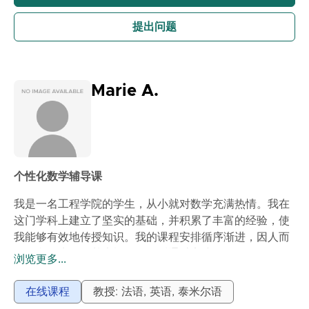
提出问题
Marie A.
个性化数学辅导课
我是一名工程学院的学生，从小就对数学充满热情。我在
这门学科上建立了坚实的基础，并积累了丰富的经验，使
我能够有效地传授知识。我的课程安排循序渐进，因人而
异：我们先复习基本概念，然后通过实践练习巩固你的理
浏览更多...
解。我的教学风格清晰有序，通过详细讲解和具体实例，
使概念更易理解。通过我的课程，学生们将提高数学理解
在线课程
教授: 法语, 英语, 泰米尔语
力，增强自信心，能够解决各种问题，成功完成作业和考