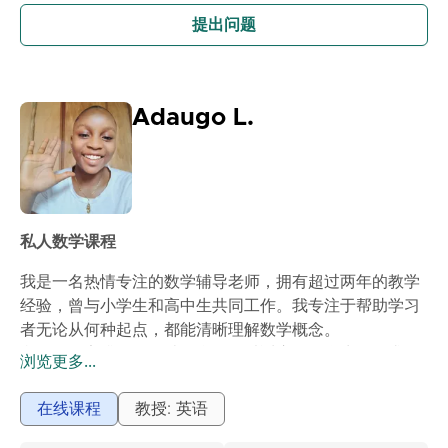
理解知识点：当数学以简单的方式解释时，它不再难懂。
提出问题
提高学校成绩：解题时更有信心，并将成绩提升到理想水
平。成功备考：为中小学校和中学入学考试做好充分准
备。
Adaugo L.
私人数学课程
我是一名热情专注的数学辅导老师，拥有超过两年的教学
经验，曾与小学生和高中生共同工作。我专注于帮助学习
者无论从何种起点，都能清晰理解数学概念。
我的课程安排周全，结构合理，以适应每位学生的需求。
浏览更多...
我首先评估他们当前的理解水平，然后将主题分解为简单
易懂的步骤。每节课都包括清晰的解释、引导练习和互动
在线课程
教授: 英语
式问题解决，确保学生在继续学习之前充分掌握概念。