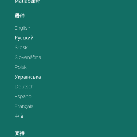
Matlab课程
语种
English
Русский
Srpski
Slovenščina
Polski
Українська
Deutsch
Español
Français
中文
支持