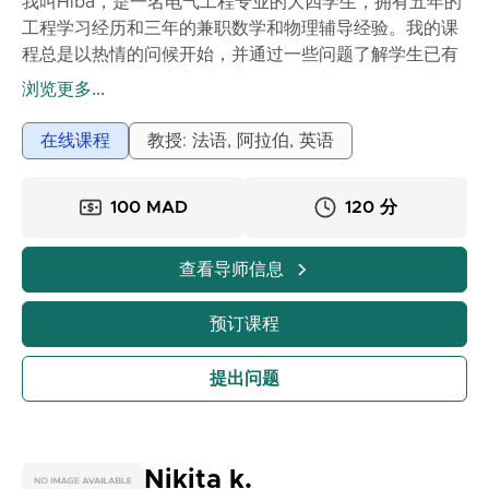
我叫Hiba，是一名电气工程专业的大四学生，拥有五年的
工程学习经历和三年的兼职数学和物理辅导经验。我的课
程总是以热情的问候开始，并通过一些问题了解学生已有
的知识。如果课程内容对学生来说全是新的，我会首先介
浏览更多...
绍它在日常生活中的应用，以及为什么理解它很重要，有
时会通过一些简单的类比，使课程内容更具体，不拘泥于
在线课程
教授: 法语, 阿拉伯, 英语
纯学术框架。通过我的课程，学生们能够提高理解力和自
信心，并在数学和物理学科上快速进步。
100 MAD
120 分
查看导师信息
预订课程
提出问题
Nikita k.