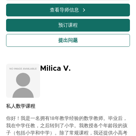
3) 我们一起学习例子和练习题。
4) 反复练习，直到学生对材料感到自信。
查看导师信息
5) 课程结束后，建议学生独立复习课堂上的练习题以及额
外的练习题，然后可以与我咨询任何不清楚的地方。我的
预订课程
目标是让学生在解决数学问题时建立自信，并体验到数学
是可以理解和应用的，而不是难以理解的东西。
提出问题
Milica V.
私人数学课程
你好！我是一名拥有18年教学经验的数学教师。毕业后，
我在中学任教，之后转到了小学。我教授各个年龄段的孩
子（包括小学和中学）。除了常规课程，我还提供小高考