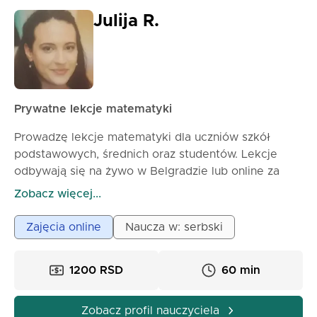
Julija R.
Prywatne lekcje matematyki
Prowadzę lekcje matematyki dla uczniów szkół
podstawowych, średnich oraz studentów. Lekcje
odbywają się na żywo w Belgradzie lub online za
pośrednictwem aplikacji (Teams, Zoom, Google
Zobacz więcej...
Meet). Od kilku lat z powodzeniem prowadzę
prywatne lekcje. Cena jednej lekcji wynosi 1h=1200
Zajęcia online
Naucza w: serbski
din. Przygotowanie do prac pisemnych, kontrolnych,
egzaminów i kolokwiów. Zadania, które wykonujemy,
1200 RSD
60 min
są dostosowane do programu szkolnego.
Indywidualny podejście w nauczaniu.
Zobacz profil nauczyciela