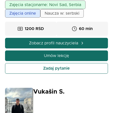
prowadzeniem prywatnych lekcji, oferuje prywatne
Zajęcia stacjonarne: Novi Sad, Serbia
lekcje matematyki dla uczniów szkół podstawowych,
Zajęcia online
Naucza w: serbski
średnich i studentów. Głównymi cechami mojej pracy
są cierpliwość i wytrwałość w pracy z uczniami.
1200 RSD
60 min
Zobacz profil nauczyciela
Umów lekcję
Zadaj pytanie
Vukašin S.