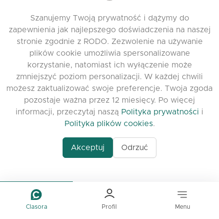
Skontaktuj się z nami
Szanujemy Twoją prywatność i dążymy do
Zostaw opinię
zapewnienia jak najlepszego doświadczenia na naszej
stronie zgodnie z RODO. Zezwolenie na używanie
Discord
plików cookie umożliwia spersonalizowane
korzystanie, natomiast ich wyłączenie może
PRZYDATNE LINKI
zmniejszyć poziom personalizacji. W każdej chwili
możesz zaktualizować swoje preferencje. Twoja zgoda
Najczęściej zadawane pytania
pozostaje ważna przez 12 miesięcy. Po więcej
Polityka prywatności
informacji, przeczytaj naszą
Polityka prywatności
i
Polityka plików cookies
Polityka plików cookies
.
Warunki korzystania
Akceptuj
Odrzuć
Release Notes
Clasora
Profil
Menu