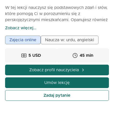
W tej lekcji nauczysz się podstawowych zdań i słów,
które pomogą Ci w porozumieniu się z
perskojęzycznymi mieszkańcami. Opanujesz również
podstawowe zasady gramatyki i słowotwórstwa, co
Zobacz więcej...
pozwoli Ci na swobodniejszą komunikację. Lekcja
obejmuje ćwiczenia praktyczne, dzięki którym
Zajęcia online
Naucza w: urdu, angielski
będziesz mógł zastosować nabyte umiejętności w
rzeczywistych sytuacjach.
5 USD
45 min
Zobacz profil nauczyciela
Umów lekcję
Zadaj pytanie