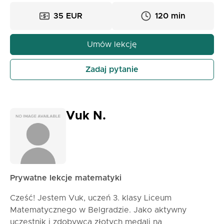
będzie w stanie zrozumieć i rozwiązać wszelkie
zadania i ćwiczenia.
35 EUR
120 min
Umów lekcję
Zadaj pytanie
Vuk N.
Prywatne lekcje matematyki
Cześć! Jestem Vuk, uczeń 3. klasy Liceum
Matematycznego w Belgradzie. Jako aktywny
uczestnik i zdobywca złotych medali na