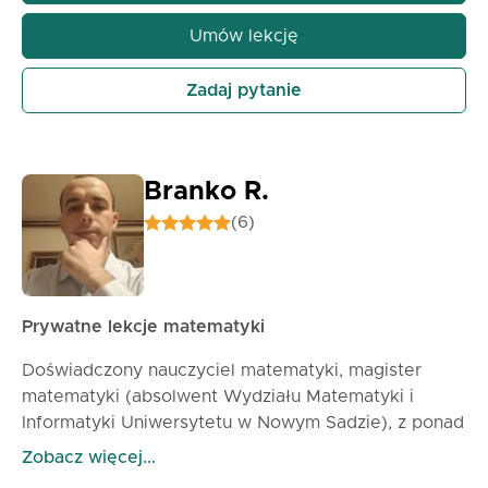
prowadzenia zajęć używam tablicy graficznej, dzięki
czemu uczniowie mogą w czasie rzeczywistym
Umów lekcję
obserwować rozwiązywanie zadań. Wszystkie
materiały przechowuję w notatnikach OneNote i po
Zadaj pytanie
lekcji przesyłam je w formie elektronicznej. Cena:
60min – 1300 zł
90min – 1800 zł
Branko R.
(6)
Prywatne lekcje matematyki
Doświadczony nauczyciel matematyki, magister
matematyki (absolwent Wydziału Matematyki i
Informatyki Uniwersytetu w Nowym Sadzie), z ponad
dwunastym rocznym doświadczeniem w pracy w
Zobacz więcej...
szkołach podstawowych i średnich, a także