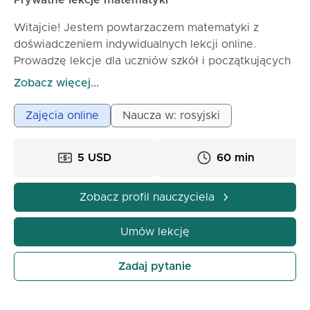
Prywatne lekcje matematyki
Witajcie! Jestem powtarzaczem matematyki z
doświadczeniem indywidualnych lekcji online.
Prowadzę lekcje dla uczniów szkół i początkujących
studentów, wyjaśniając materiał prostym i
Zobacz więcej...
zrozumiałym językiem. Na lekcjach omawiamy
tematy powiązane, rozwiązujemy przykłady i
Zajęcia online
Naucza w: rosyjski
zadania, usuwamy luki w wiedzy. Dostosowuje
program nauczania do poziomu i celów ucznia,
5 USD
60 min
pomagając rozwinąć logiczne myślenie i pewność
siebie w rozwiązywaniu zadań. Po lekcjach uczniowie
lepiej rozumieją matematykę i poprawiają swoje
Zobacz profil nauczyciela
wyniki.
Umów lekcję
Zadaj pytanie