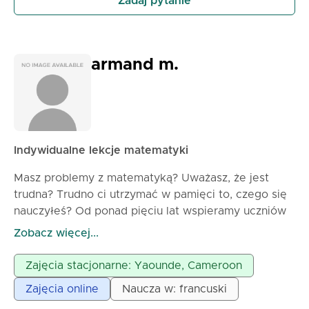
Zadaj pytanie
armand m.
Indywidualne lekcje matematyki
Masz problemy z matematyką? Uważasz, że jest
trudna? Trudno ci utrzymać w pamięci to, czego się
nauczyłeś? Od ponad pięciu lat wspieramy uczniów
w trakcie przygotowań do konkursów, egzaminów
Zobacz więcej...
państwowych i innych, zapewniając zadowolenie na
koniec nauki, a teraz również online. Aby lepiej
Zajęcia stacjonarne: Yaounde, Cameroon
zrozumieć lekcje, konieczne jest przedstawienie
Zajęcia online
Naucza w: francuski
historii badanych zjawisk. Po każdej lekcji uczeń