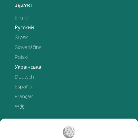
JĘZYKI
English
Русский
Srpski
Slovenščina
Polski
Українська
Deutsch
Español
Français
中文
WSPARCIE
office@clasora.com