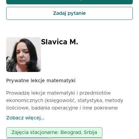
Zadaj pytanie
Slavica M.
Prywatne lekcje matematyki
Prowadzę lekcje matematyki i przedmiotów
ekonomicznych (księgowość, statystyka, metody
ilościowe, badania operacyjne i inne pokrewne
przedmioty) dla wszystkich grup wiekowych. Lekcja
Zobacz więcej...
może trwać 60 lub 90 minut, w zależności od
potrzeb i możliwości ucznia w koncentrowaniu się na
Zajęcia stacjonarne: Beograd, Srbija
pracy i ćwiczeniach. Prowadzę lekcje indywidualnie z