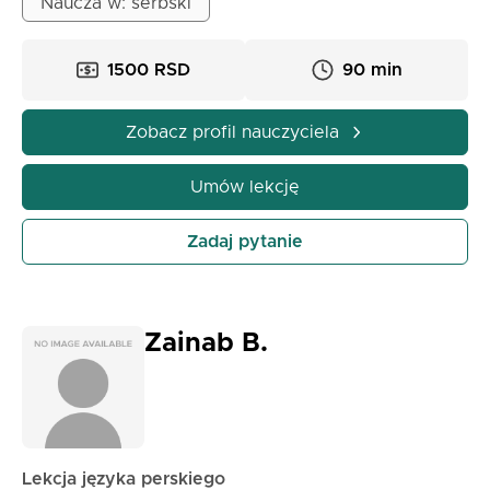
Naucza w: serbski
Jestem bardzo oddany, wytrzymały, cierpliwy.
Wykorzystuję przykłady z codziennego życia.
1500 RSD
90 min
Zobacz profil nauczyciela
Umów lekcję
Zadaj pytanie
Zainab B.
Lekcja języka perskiego