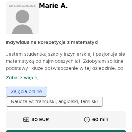
Marie A.
Indywidualne korepetycje z matematyki
Jestem studentką szkoły inżynierskiej i pasjonuję się
matematyką od najmłodszych lat. Zdobyłam solidne
podstawy i duże doświadczenie w tej dziedzinie, co
pozwala mi skutecznie przekazywać moją wiedzę.
Zobacz więcej...
Moje lekcje są organizowane w sposób progresywny
i spersonalizowany: zaczynamy od przejrzenia
Zajęcia online
podstawowych pojęć, a następnie przechodzimy do
Naucza w: francuski, angielski, tamilski
ćwiczeń praktycznych, aby umocnić twoje
zrozumienie. Mój styl nauczania jest jasny i
ustrukturyzowany, z szczegółowymi wyjaśnieniami i
30 EUR
60 min
konkretnymi przykładami, aby uczynić pojęcia