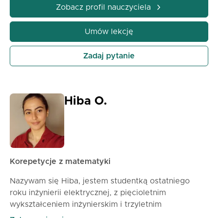
bardziej dostępnymi. Dzięki moim lekcjom moi
Zobacz profil nauczyciela
uczniowie poprawią swoje zrozumienie matematyki,
zyskają pewność siebie i będą w stanie rozwiązywać
Umów lekcję
różnorodne problemy, zdać zadania domowe i
egzaminy oraz rozwinąć prawdziwą metodę
Zadaj pytanie
logicznego rozumowania.
Hiba O.
Korepetycje z matematyki
Nazywam się Hiba, jestem studentką ostatniego
roku inżynierii elektrycznej, z pięcioletnim
wykształceniem inżynierskim i trzyletnim
doświadczeniem jako korepetytorka z matematyki i