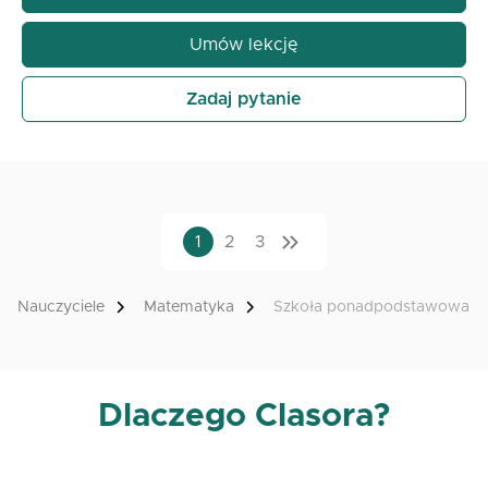
Umów lekcję
Zadaj pytanie
1
2
3
Nauczyciele
Matematyka
Szkoła ponadpodstawowa
Dlaczego Clasora?