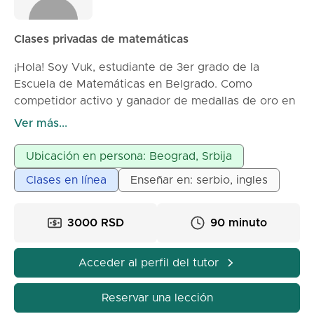
Clases privadas de matemáticas
¡Hola! Soy Vuk, estudiante de 3er grado de la
Escuela de Matemáticas en Belgrado. Como
competidor activo y ganador de medallas de oro en
la Olimpiada Internacional de Matemáticas en EE.UU.
Ver más...
(Miami, 2026), doy clases privadas de matemáticas
para estudiantes de primaria y secundaria. Mis
Ubicación en persona: Beograd, Srbija
calificaciones y experiencia:
Clases en línea
Enseñar en: serbio, ingles
Escuela: Estudiante de la Escuela de Matemáticas en
Belgrado. Éxito: Medalla de oro en la prestigiosa
competencia en América (Olimpiada de Miami) y
3000 RSD
90 minuto
participación en numerosas competencias
nacionales. Experiencia: Ayudo a estudiantes más
Acceder al perfil del tutor
jóvenes a dominar el material, mejorar sus
calificaciones y prepararse exitosamente para
Reservar una lección
exámenes. ¿Cómo están organizadas mis clases?