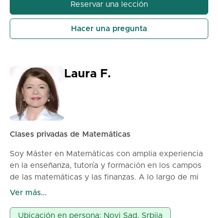
real. Guardo todos los materiales en las notas de
Reservar una lección
OneNote y después de la clase se los envío en
formato electrónico. Precio: 60min – 1300din
Hacer una pregunta
90min – 1800din
Laura F.
Clases privadas de Matemáticas
Soy Máster en Matemáticas con amplia experiencia
en la enseñanza, tutoría y formación en los campos
de las matemáticas y las finanzas. A lo largo de mi
carrera profesional, he trabajado con personas con
Ver más...
diferentes niveles de conocimiento y experiencia,
ayudándoles a comprender conceptos complejos y a
Ubicación en persona: Novi Sad, Srbija