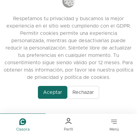
office@clasora.com
Contáctanos
Respetamos tu privacidad y buscamos la mejor
Deja un comentario
experiencia en el sitio web cumpliendo con el GDPR.
Discord
Permitir cookies permite una experiencia
personalizada, mientras que desactivarlas puede
reducir la personalización. Siéntete libre de actualizar
ENLACES ÚTILES
tus preferencias en cualquier momento. Tu
Preguntas Frecuentes
consentimiento sigue siendo válido por 12 meses. Para
obtener más información, por favor lee nuestra política
Política de Privacidad
de privacidad y política de cookies.
Política de Cookies
Términos de servicio
Aceptar
Rechazar
Notas de la versión
Clasora
Perfil
Menú