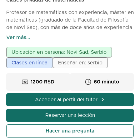
Clases privadas de matemáticas
conocimiento matemático. Mi objetivo es ayudar a
Profesor de matemáticas con experiencia, máster en
los estudiantes a superar las dificultades con las
matemáticas (graduado de la Facultad de Filosofía
matemáticas y verlas como una asignatura que
de Novi Sad), con más de doce años de experiencia
pueden comprender, dominar y en la que pueden
laboral en escuelas primarias y secundarias, así
tener éxito.
Ver más...
como en la impartición de clases privadas, ofrece
clases privadas de matemáticas para alumnos de
Ubicación en persona: Novi Sad, Serbio
primaria, secundaria y estudiantes universitarios. La
Clases en línea
Enseñar en: serbio
paciencia y la perseverancia en el trabajo con los
estudiantes son las principales características de mi
trabajo.
1200 RSD
60 minuto
Acceder al perfil del tutor
Reservar una lección
Hacer una pregunta