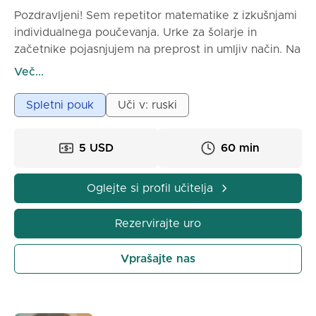
Pozdravljeni! Sem repetitor matematike z izkušnjami
individualnega poučevanja. Urke za šolarje in
začetnike pojasnjujem na preprost in umljiv način. Na
pouku si ogledujemo teme, rešujemo primere in
Več...
naloge, odpravljamo težave v znanju. Prilagajam
program učenčevim znanjim in ciljem, pomagam
Spletni pouk
Uči v: ruski
razvijati logično mišljenje in samozavest pri reševanju
nalog. Po urah učenci bolje razumejo matematiko in
5 USD
60 min
izboljšajo svoje rezultate.
Oglejte si profil učitelja
Rezervirajte uro
Vprašajte nas