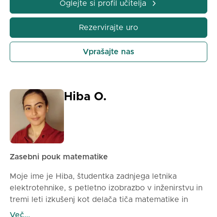
Oglejte si profil učitelja
različne probleme, uspešno opravljati domače
naloge in izpite ter razvijati resnično metodo
Rezervirajte uro
logičnega razmišljanja.
Vprašajte nas
Hiba O.
Zasebni pouk matematike
Moje ime je Hiba, študentka zadnjega letnika
elektrotehnike, s petletno izobrazbo v inženirstvu in
tremi leti izkušenj kot delača tiča matematike in
fizike. Moj pouk se vedno začne s toplim sprejemom
Več...