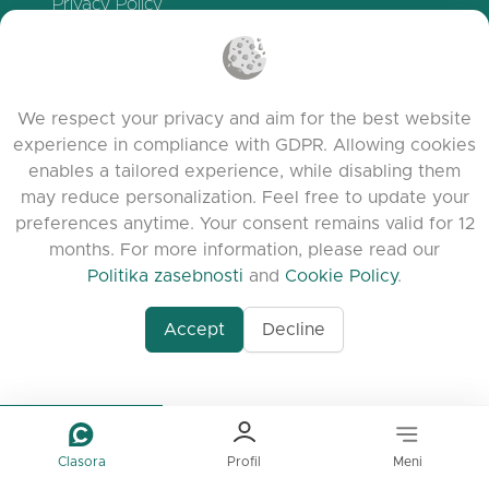
Privacy Policy
Politika piškotkov
Pogoji uporabe
Release Notes
We respect your privacy and aim for the best website
experience in compliance with GDPR. Allowing cookies
enables a tailored experience, while disabling them
may reduce personalization. Feel free to update your
preferences anytime. Your consent remains valid for 12
months. For more information, please read our
Politika zasebnosti
and
Cookie Policy
.
Accept
Decline
www.quora.com/prof
© 2026 clasora.com platform | Vse pravice
Agent-7/Maximizing-
pridržane | Developed by
C9 Group
Learning-Potential-T
alternativeto.net/software/clasora/about
Benefits-of-1-on-1-C
In-the-ever-evolving
of-education-person
Clasora
Profil
Meni
lea