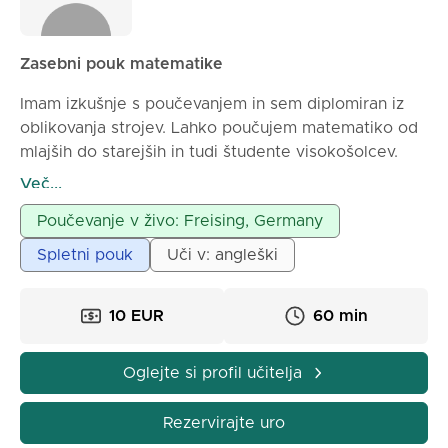
Zasebni pouk matematike
Imam izkušnje s poučevanjem in sem diplomiran iz
oblikovanja strojev. Lahko poučujem matematiko od
mlajših do starejših in tudi študente visokošolcev.
Lahko sprejmem osebne učne ure, prosim pišite.
Več...
Poučevanje v živo: Freising, Germany
Spletni pouk
Uči v: angleški
10 EUR
60 min
Oglejte si profil učitelja
Rezervirajte uro