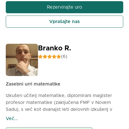
90min – 1800din
Rezervirajte uro
Vprašajte nas
Branko R.
(6)
Zasebni urri matematike
Izkušen učitelj matematike, diplomirani magister
profesor matematike (zaključena FMF v Novem
Sadu), s več kot dvanajst leti delovnih izkušenj v
osnovnih in srednjih šolah, pa tudi s poučevanjem
Več...
zasebnih ur, nudi zasebne ure matematike za