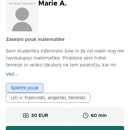
Marie A.
Zasebni pouk matematike
Sem študentka inženirske šole in že od malih nog me
navdušujejo matematike. Pridobila sem trdne
temelje in veliko izkušenj na tem področju, kar mi
omogoča učinkovito prenašanje svojih znanj. Moj
Več...
pouk je organiziran naraven in prilagojen: začnemo s
ponavljanjem bistvenih pojmov, nato pa se lotimo
Spletni pouk
praktičnih vaj za utrjevanje vašega razumevanja. Moj
Uči v: francoski, angleški, tamilski
pedagoški slog je jasen in strukturiran, s podrobnimi
razlaga in konkretnimi primeri, ki koncepte naredijo
bolj dostopne. S pomočjo mojega pouka bodo moji
30 EUR
60 min
učenci izboljšali svoje razumevanje matematike,
pridobili samozavest in bodo sposobni reševati