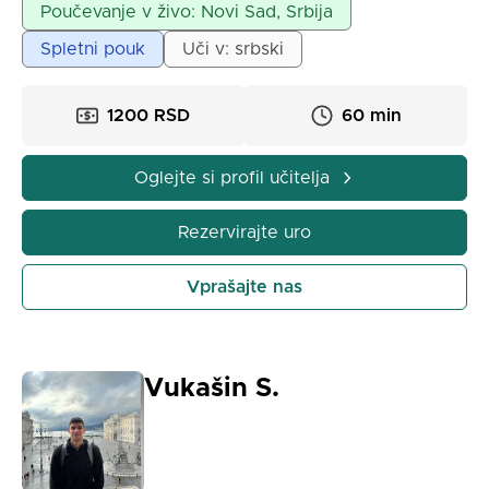
osnovnošolce, srednješolce in študente.
Poučevanje v živo: Novi Sad, Srbija
Potrpežljivost in vztrajnost pri delu z učenci sta
Spletni pouk
Uči v: srbski
glavni značilnosti mojega dela.
1200 RSD
60 min
Oglejte si profil učitelja
Rezervirajte uro
Vprašajte nas
Vukašin S.