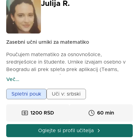
Julija R.
Zasebni učni urniki za matematiko
Poučujem matematiko za osnovnošolce,
srednješolce in študente. Urnike izvajam osebno v
Beogradu ali prek spleta prek aplikacij (Teams,
Zoom, Google Meet). Že nekaj let uspešno vodim
Več...
zasebne uurne. Cena ene ure je 1h=1200 din. Priprava
na pisne, kontrolne, izpite in kolokvijum. Naloge, ki
Spletni pouk
Uči v: srbski
jih delamo, so prilagojene šolskemu programu.
Individualni pristop pri poučevanju.
1200 RSD
60 min
Oglejte si profil učitelja