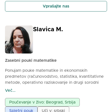
Vprašajte nas
Slavica M.
Zasebni pouki matematike
Ponujam pouke matematike in ekonomskih
predmetov (računovodstvo, statistika, kvantitativne
metode, operativno raziskovanje in drugi sorodni
predmeti) za vse starosti. Pouki lahko trajajo 60 ali
Več...
90 minut, odvisno od potreb in možnosti učenca, da
se koncentrira na delo in vadbo. Pouke vodim
Poučevanje v živo: Beograd, Srbija
posebej z vsakim učencem, saj ima vsak učenec
Spletni pouk
Uči v: srbski