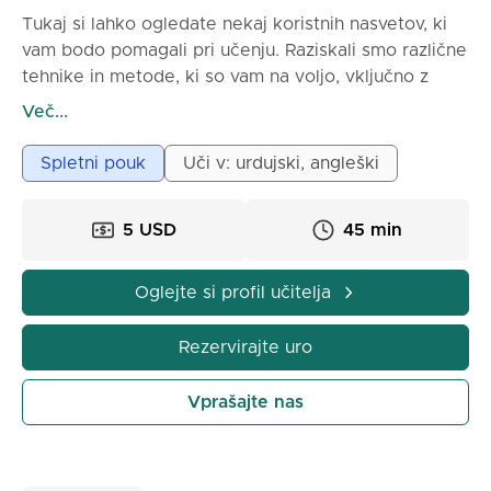
Tukaj si lahko ogledate nekaj koristnih nasvetov, ki
vam bodo pomagali pri učenju. Raziskali smo različne
tehnike in metode, ki so vam na voljo, vključno z
jezikovnimi tečaji, besediščem, slovnico, izgovorjavo,
Več...
kulturo, glasbo in še več. Upamo, da vam bodo ti
nasveti pomagali izboljšati vaše učenje in doseči
Spletni pouk
Uči v: urdujski, angleški
boljše rezultate. Če imate kakršna koli vprašanja ali
predloge, se obrnite na nas. Veselili se bomo vašega
5 USD
45 min
povratnega informacije!
Oglejte si profil učitelja
Rezervirajte uro
Vprašajte nas