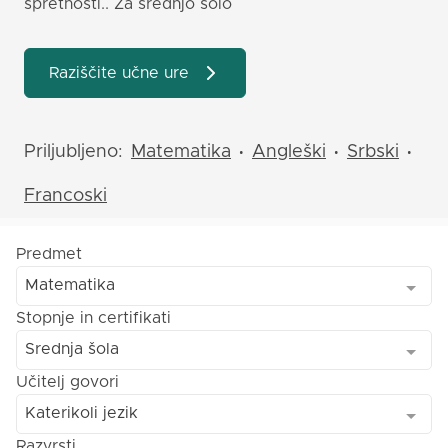
spretnosti.. Za srednjo šolo
Raziščite učne ure
Priljubljeno:
Matematika
Angleški
Srbski
•
•
•
Francoski
Predmet
Matematika
Stopnje in certifikati
Srednja šola
Učitelj govori
Katerikoli jezik
Razvrsti