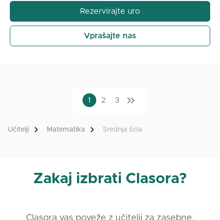
Rezervirajte uro
Vprašajte nas
1
2
3
Učitelji
Matematika
Srednja šola
Zakaj izbrati Clasora?
Clasora vas poveže z učitelji za zasebne,