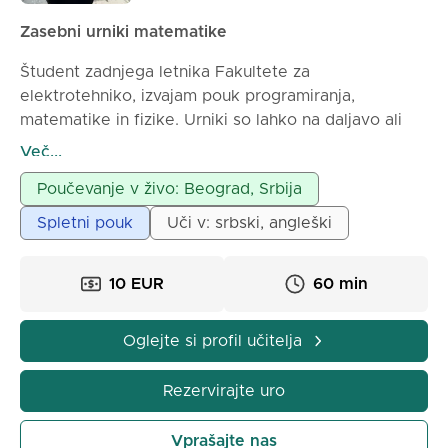
Zasebni urniki matematike
Študent zadnjega letnika Fakultete za
elektrotehniko, izvajam pouk programiranja,
matematike in fizike. Urniki so lahko na daljavo ali
osebno, odvisno od dogovora.
Več...
Poučevanje v živo: Beograd, Srbija
Spletni pouk
Uči v: srbski, angleški
10 EUR
60 min
Oglejte si profil učitelja
Rezervirajte uro
Vprašajte nas