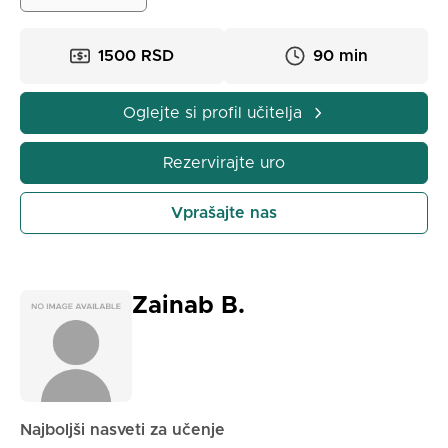
primere iz vsakdanjega življenja.
1500 RSD
90 min
Oglejte si profil učitelja
Rezervirajte uro
Vprašajte nas
Zainab B.
Najboljši nasveti za učenje