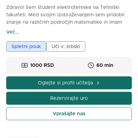
Zdravo! Sem študent elektrotehnike na Tehniški
fakulteti. Med svojim izobraževanjem sem pridobil
znanje na različnih področjih matematike in imam
nekaj izkušenj s poučevanjem otrok v osnovni in
Več...
srednji šoli. Na mojih poukih delamo počasi in
temeljito, s pojasnili, prilagojenimi ravni učenca.
Spletni pouk
Uči v: srbski
Trudim se, da vsak razume bistvo nalog, ne pa da bi
le na pamet učil formule.
1000 RSD
60 min
Kako potekajo pouki:
1) Pred samim poukom mi je treba poslati gradivo, ki
ga potrebujemo za pouk.
Oglejte si profil učitelja
2) Uro začnemo s kratkim pojasnilom teme.
3) Skupaj gremo skozi primere in naloge.
Rezervirajte uro
4) Vajamo, dokler učenec ni prepričan v gradivo.
5) Po koncu pouka bi bilo zaželeno, da bi se učenec
Vprašajte nas
samostojno ponovno učil naloge s pouka in dodatne
naloge iz zbirke, da bi se nato lahko posvetoval z
mano glede nejasnosti. Moj cilj je, da učenci