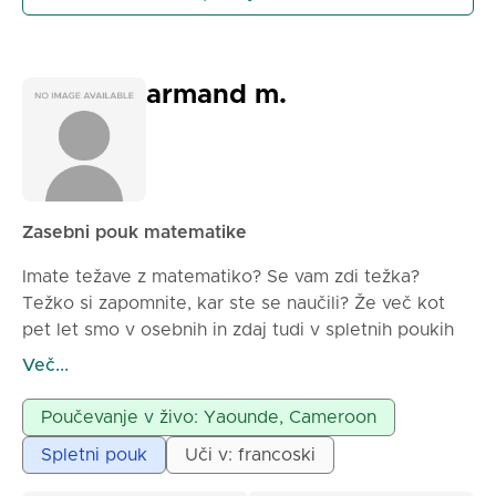
armand m.
Zasebni pouk matematike
Imate težave z matematiko? Se vam zdi težka?
Težko si zapomnite, kar ste se naučili? Že več kot
pet let smo v osebnih in zdaj tudi v spletnih poukih
pomagali učencem, ki so se pripravljali na
Več...
tekmovanja, uradne izpite in druge, pri čemer so bili
ob zaključku zadovoljni.
Poučevanje v živo: Yaounde, Cameroon
Za boljše razumevanje lekcij je pri nas potrebno
Spletni pouk
Uči v: francoski
predstaviti zgodovino preučevanih pojavov. Ob
koncu vsakega pouka bo učenec sposoben razumeti