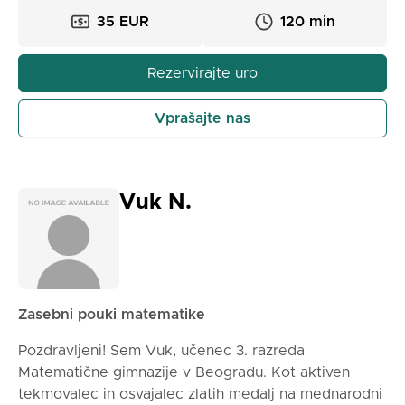
in rešiti vsa naloga in vaje.
35 EUR
120 min
Rezervirajte uro
Vprašajte nas
Vuk N.
Zasebni pouki matematike
Pozdravljeni! Sem Vuk, učenec 3. razreda
Matematične gimnazije v Beogradu. Kot aktiven
tekmovalec in osvajalec zlatih medalj na mednarodni