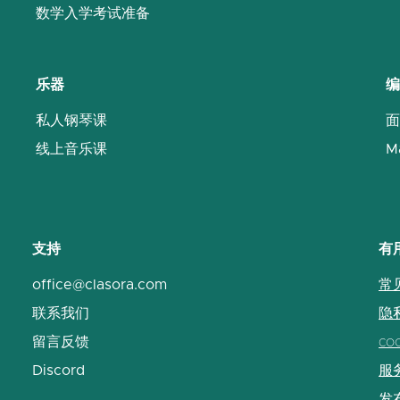
数学入学考试准备
乐器
编
私人钢琴课
面
线上音乐课
M
支持
有
office@clasora.com
常
联系我们
隐
留言反馈
co
Discord
服
发