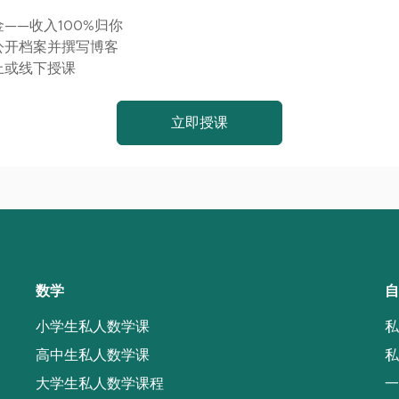
——收入100%归你
公开档案并撰写博客
上或线下授课
立即授课
数学
自
小学生私人数学课
私
高中生私人数学课
私
大学生私人数学课程
一