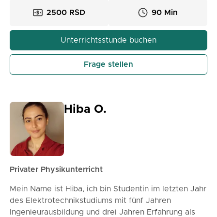
können helfen:
2500 RSD
90 Min
> Die schwierigsten Lektionen zu klären und
Selbstvertrauen zu gewinnen
Unterrichtsstunde buchen
> Stress vor Prüfungen und Tests zu reduzieren
> Noten zu verbessern und zu lernen, wie man
Frage stellen
Probleme mit Leichtigkeit löst
Hiba O.
Privater Physikunterricht
Mein Name ist Hiba, ich bin Studentin im letzten Jahr
des Elektrotechnikstudiums mit fünf Jahren
Ingenieurausbildung und drei Jahren Erfahrung als