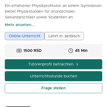
Ein erfahrener Physikprofessor an einem Gymnasium
bietet Physikstunden für Grundschüler,
Sekundarschüler sowie Studenten an.
Ich verwende ein digitales Whiteboard zum
Mehr ansehen...
Schreiben. Ich teile den Bildschirm meines
Computers, während wir Aufgaben lösen.
Online-Unterricht
Lehrt in: serbisch
Die Stunden sind sehr effektiv und orientieren sich
an weltweiten Praktiken.
1500 RSD
45 Min
Ich mache keine Tests oder Prüfungen für andere.
Die Stunden richten sich an Schüler, die Physik
verstehen und lernen möchten.
Tutorenprofil betrachten
45 Min - 1000 Dinar (Grundschule)
45 Min - 1500 Dinar (Gymnasium und
Unterrichtsstunde buchen
Fachoberschule)
45 Min - 2000 Dinar (Hochschule)
Frage stellen
Magdalena