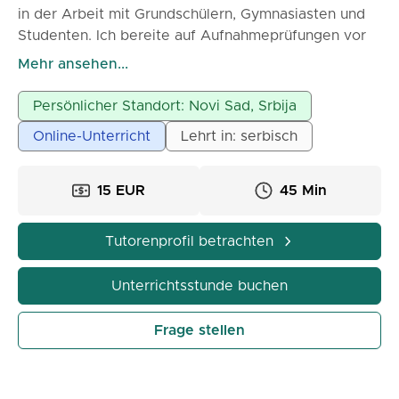
in der Arbeit mit Grundschülern, Gymnasiasten und
Studenten. Ich bereite auf Aufnahmeprüfungen vor
und helfe bei der Bewältigung des Schulstoffs. Die
Mehr ansehen...
Stunden sind interaktiv und auf jeden Schüler
zugeschnitten.
Persönlicher Standort: Novi Sad, Srbija
Möglichkeit für Online- und Präsenzunterricht.
Online-Unterricht
Lehrt in: serbisch
15 EUR
45 Min
Tutorenprofil betrachten
Unterrichtsstunde buchen
Frage stellen