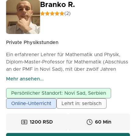
Branko R.
(2)
Private Physikstunden
Ein erfahrener Lehrer für Mathematik und Physik,
Diplom-Master-Professor für Mathematik (Abschluss
an der PMF in Novi Sad), mit über zwölf Jahren
Berufserfahrung in Grundschulen und
Mehr ansehen...
weiterführenden Schulen sowie in der Erteilung von
Privatunterricht, bietet private Physikstunden für
Persönlicher Standort: Novi Sad, Serbien
Grund- und weiterführende Schüler an. Geduld und
Online-Unterricht
Lehrt in: serbisch
Ausdauer in der Arbeit mit den Schülern sind die
Hauptmerkmale meiner Arbeit.
1200 RSD
60 Min