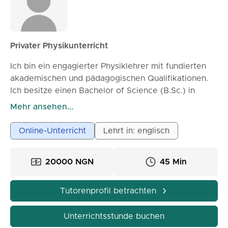
Privater Physikunterricht
Ich bin ein engagierter Physiklehrer mit fundierten
akademischen und pädagogischen Qualifikationen.
Ich besitze einen Bachelor of Science (B.Sc.) in
Physik sowie ein NCE in Informatik und Physik. Ich
Mehr ansehen...
setze mich dafür ein, Lernenden dabei zu helfen, ein
solides Verständnis der grundlegenden
Online-Unterricht
Lehrt in: englisch
Physikkonzepte aufzubauen,
Problemlösungsfähigkeiten zu entwickeln und ein
20000 NGN
45 Min
echtes Interesse an der Wissenschaft zu wecken. Ich
habe Erfahrung im Unterrichten von Schülern mit
verschiedenen Lernstilen und akademischen
Tutorenprofil betrachten
Bedürfnissen und bemühe mich stets, eine positive,
unterstützende Lernumgebung zu schaffen. Als
Unterrichtsstunde buchen
Online-Lehrer ist es mein Ziel, die gleiche