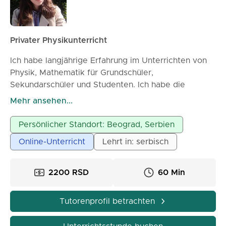
Privater Physikunterricht
Ich habe langjährige Erfahrung im Unterrichten von
Physik, Mathematik für Grundschüler,
Sekundarschüler und Studenten. Ich habe die
Fakultät für Physik in Belgrad mit dem Schwerpunkt
Mehr ansehen...
Theoretische und Experimentelle Physik
abgeschlossen. Der Unterricht kann live oder online
Persönlicher Standort: Beograd, Serbien
stattfinden.
Online-Unterricht
Lehrt in: serbisch
2200 RSD
60 Min
Tutorenprofil betrachten