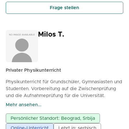
Begeisterung, Klarheit und Professionalität in jede
Frage stellen
Unterrichtsstunde einzubringen.
Milos T.
Privater Physikunterricht
Physikunterricht für Grundschüler, Gymnasiasten und
Studenten. Vorbereitung auf die Zwischenprüfung
und die Aufnahmeprüfung für die Universität.
Vorbereitung auf Wettbewerbe. Kontroll- und
Mehr ansehen...
schriftliche Aufgaben. Kolloquien und Prüfungen.
Professor mit langjähriger Erfahrung im Unterrichten.
Persönlicher Standort: Beograd, Srbija
Ich komme zu Ihrer Adresse in Belgrad oder online.
Online-Unterricht
Lehrt in: serbisch