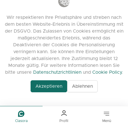
Kontaktieren Sie uns
Feedback hinterlassen
Wir respektieren Ihre Privatsphäre und streben nach
Discord
dem besten Website-Erlebnis in Übereinstimmung mit
der DSGVO. Das Zulassen von Cookies ermöglicht ein
NÜTZLICHE LINKS
maßgeschneidertes Erlebnis, während das
Deaktivieren der Cookies die Personalisierung
Häufig gestellte Fragen
verringern kann. Sie können Ihre Einstellungen
Datenschutzrichtlinien
jederzeit aktualisieren. Ihre Zustimmung bleibt 12
Monate gültig. Für weitere Informationen lesen Sie
Cookie-Richtlinien
bitte unsere
Datenschutzrichtlinien
und
Cookie Policy
.
Nutzungsbedingungen
Release Notes
Akzeptieren
Ablehnen
Clasora
Profil
Menü