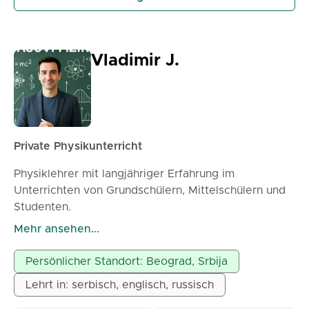
Vladimir J.
Private Physikunterricht
Physiklehrer mit langjähriger Erfahrung im
Unterrichten von Grundschülern, Mittelschülern und
Studenten.
> Individueller Unterricht, angepasst an die
Mehr ansehen...
Bedürfnisse der Schüler.
> Vorbereitung auf Prüfungen, Tests und Abitur.
Persönlicher Standort: Beograd, Srbija
> Ich komme zu Ihrer Adresse
Lehrt in: serbisch, englisch, russisch
Nach Vereinbarung auch Unterricht für Studenten
von Universitäten und Hochschulen möglich. Wir