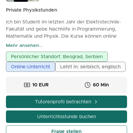
✨ Helfe ich dir, das Lernen durch Verständnis und
nicht durch bloßes Auswendiglernen von Formeln zu
Private Physikstunden
lieben.
✨ Bereiten wir uns stressfrei auf die Mittlere Reife
Ich bin Student im letzten Jahr der Elektrotechnik-
oder Aufnahmeprüfungen vor.
Fakultät und gebe Nachhilfe in Programmierung,
Mathematik und Physik. Die Kurse können online
⏳ Die Dauer der Stunde passe ich immer an dich an
oder vor Ort stattfinden, je nach Vereinbarung.
Mehr ansehen...
– die Stunde kann länger oder kürzer sein, abhängig
Persönlicher Standort: Beograd, Serbien
von deinem Tempo und deinen Zielen.
Online-Unterricht
Lehrt in: serbisch, englisch
💰 Stundenpreise:
- Grundschule: 1200 RSD / 60 min
10 EUR
60 Min
- Sekundarschule: 1400 RSD / 60 min
- Vorbereitung auf die Mittlere Reife: 1500 RSD / 60
min
Tutorenprofil betrachten
Neben Physik biete ich auch Mathematikunterricht
Unterrichtsstunde buchen
an, da genau diese beiden Fächer die Grundlage für
die weitere MINT-Bildung bilden.
Frage stellen