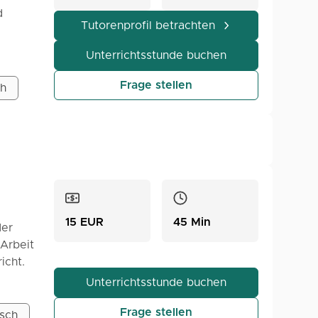
d
Tutorenprofil betrachten
Unterrichtsstunde buchen
nlernen
Frage stellen
ch
d eine
15 EUR
45 Min
der
 Arbeit
icht.
t Fokus
Unterrichtsstunde buchen
echen.
Frage stellen
 und
isch