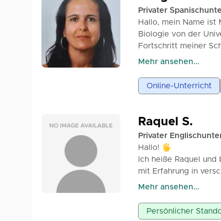
Hörverständnis verbes
Privater Spanischunte
für Reisen, Arbeit ode
Hallo, mein Name ist
Lernprozess in eine f
Biologie von der Univ
jeder Sitzung greifba
Fortschritt meiner Sc
nah und an dein Temp
Mehr ansehen...
Atmosphäre. Ich liebe
natürlich sein sollte 
Online-Unterricht
Ich verfüge über vers
Aktivitäten,... Alles 
werde ich personalisi
Raquel S.
erfüllen. Trau dich, d
Privater Englischunter
uns kennen, sprechen 
Hallo! 🖐
dich. Mein Unterricht
Ich heiße Raquel und 
keine Rolle, ob du vo
mit Erfahrung in vers
deine Probestunde! Ic
effektive Weise zu he
Mehr ansehen...
Englisch sowie Hören 
Grundschule. Ich habe
Persönlicher Stando
Entwicklung zu begleit