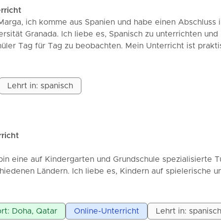
sern und das 'nützliche' Englisch/Spanisch beherrschen, d
rricht
r das tägliche Leben benötigen. Mein Ziel ist es, Ihren
 Marga, ich komme aus Spanien und habe einen Abschluss i
esselnde und lohnende Erfahrung zu verwandeln, bei der Si
ersität Granada. Ich liebe es, Spanisch zu unterrichten und
re Fortschritte sehen können.
hüler Tag für Tag zu beobachten. Mein Unterricht ist prakti
o angepasst, immer in einer entspannten und motivierend
 die Natur und glaube, dass das Erlernen einer Sprache so
wie ein Spaziergang im Freien: Schritt für Schritt und mit Fr
Lehrt in: spanisch
chiedene Materialien: Präsentationen, Arbeitsblätter,
ist darauf ausgelegt, dein Lernen zu erleichtern. Darüber hin
erte Ressourcen erstellen, um deine Ziele und Interessen 
en ersten Schritt zu machen! In unserer ersten Stunde lerne
richt
über deine Ziele und ich erstelle einen persönlichen Plan 
 ist dynamisch, praktisch und an dein Tempo angepasst. Es 
bin eine auf Kindergarten und Grundschule spezialisierte T
n vorne beginnst: Du wirst Spanisch mit Freude lernen. Bu
chiedenen Ländern. Ich liebe es, Kindern auf spielerische u
h freue mich auf dich 😊👋🏼
lfen. Ich habe eine Ausbildung in Lehramt mit Schwerpunk
und Sprache sowohl für den Kindergarten als auch für die
 mehrere Jahre Erfahrung darin, Schüler bei ihrer akadem
rt: Doha, Qatar
Online-Unterricht
Lehrt in: spanisc
en. Mein Unterricht ist strukturiert und wird individuell auf