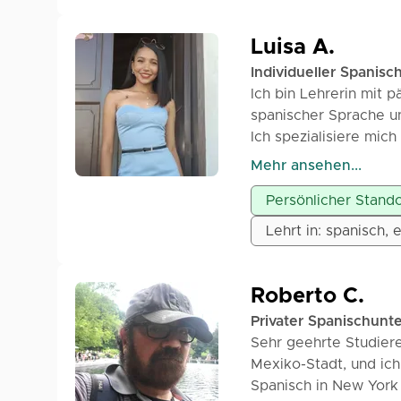
Bedürfnisse jedes Kin
einschließlich Mathem
Luisa A.
die Aktivitäten an ih
Individueller Spanisc
Erklärungen, praktis
Ich bin Lehrerin mit 
nachhaltig zu gestalt
spanischer Sprache un
Fächer verbessern, ih
Ich spezialisiere mic
entwickeln, um neue 
Leseverständnis und 
Mehr ansehen...
dass das Lernen etwas
Verbesserung ihrer sc
immer mit Geduld, Kre
Persönlicher Stando
unterstütze.
Präsenzunterricht in 
Meine Kurse sind dyn
Lehrt in: spanisch, 
sind.
Schülers abgestimmt. 
Ressourcen, um Rechts
Lesen auf klare und b
Roberto C.
Schüler nicht nur ih
Privater Spanischunte
Selbstvertrauen, Aut
Sehr geehrte Studiere
Mexiko-Stadt, und ich
Spanisch in New York C