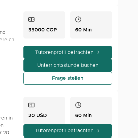
passe
d
35000 COP
60 Min
und
 die
ereich.
 es,
Tutorenprofil betrachten
altet,
nen
er
Unterrichtsstunde buchen
nitten
Frage stellen
tive
hes
die
20 USD
60 Min
ren in
on
Tutorenprofil betrachten
r 20