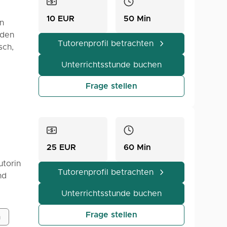
as Sie
10 EUR
50 Min
n
e in
 den
Tutorenprofil betrachten
sch,
en
Unterrichtsstunde buchen
eude.
Frage stellen
aus
zu
n wir
nur für
25 EUR
60 Min
spielt
utorin
che
Tutorenprofil betrachten
nd
ten in
Unterrichtsstunde buchen
ischen
Frage stellen
h
 die