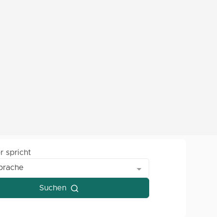
r spricht
prache
Suchen