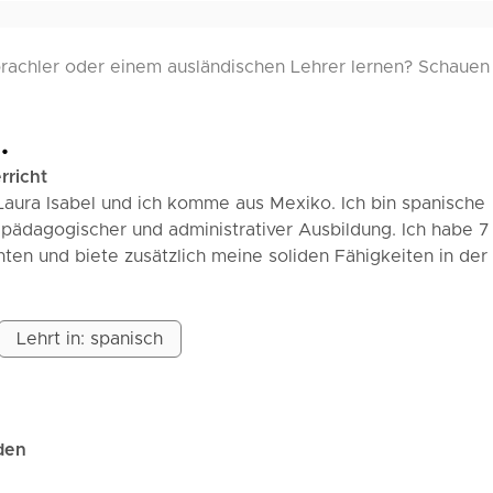
achler oder einem ausländischen Lehrer lernen? Schauen S
.
rricht
Laura Isabel und ich komme aus Mexiko. Ich bin spanische
 pädagogischer und administrativer Ausbildung. Ich habe 7
hten und biete zusätzlich meine soliden Fähigkeiten in der
rfassen von Texten an, um eine Komplettlösung zu bieten,
int.
Lehrt in: spanisch
nikationsservice auf Spanisch: durch natürliche Gespräch
 selbstbewusst zu sprechen beginnen. Was ich anbiete:
isch
des täglichen Lebens
den
 in einer ruhigen Umgebung