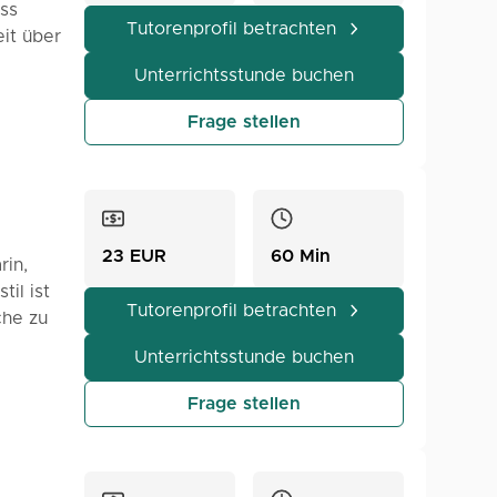
uss
Tutorenprofil betrachten
it über
sich für
Unterrichtsstunde buchen
bereuen
Frage stellen
it einer
23 EUR
60 Min
rin,
il ist
ter
Tutorenprofil betrachten
che zu
Unterrichtsstunde buchen
sind
hten zu
t nur
Frage stellen
äche,
ursen