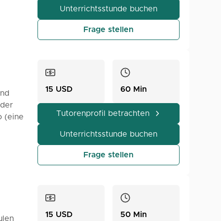
Unterrichtsstunde buchen
t
en,
Frage stellen
zählten
n,
der aus
15 USD
60 Min
und
 der
eder
fische
Tutorenprofil betrachten
o (eine
isch-
n
re lang
Unterrichtsstunde buchen
n, die
ografie
ernen –
Frage stellen
hythmus
ache,
r zu
aufe
h dir
zen
sive.
15 USD
50 Min
 und
ulen