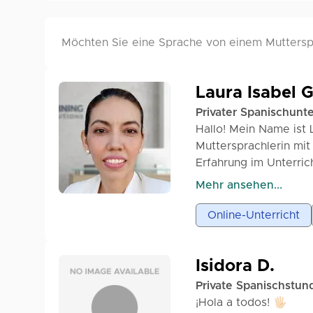
Möchten Sie eine Sprache von einem Mutterspr
Laura Isabel G
Privater Spanischunte
Hallo! Mein Name ist 
Muttersprachlerin mit
Erfahrung im Unterric
Verwaltung und im Ve
Mehr ansehen...
beide Disziplinen vere
Online-Unterricht
Professioneller Kommu
damit Sie schnell und
- Gespräche auf Span
Isidora D.
- Praktische Themen 
Private Spanischstun
- Lernen ohne Stress
¡Hola a todos! 🖐🏻