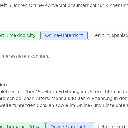
Beachtung. Roberto C.
eit 5 Jahren Online-Konversationsunterricht für Kinder un
gemeinsam verbringen, werden wir über alltägliche Themen
auf das Erlernen der Sprache und das gegenseitige Kenne
rt: , Mexico City
Online-Unterricht
Lehrt in: spanis
f, neue Kulturen, Menschen und Themen kennenzulernen un
 interessieren könnten.
eilen.
uns bald kennen!
den
ga!
hlehrer mit über 15 Jahren Erfahrung im Unterrichten und 
terschiedlichen Alters. Mehr als 10 Jahre Erfahrung in der
eiterführenden Schulen sowie im Online- und Einzelunterr
ktiv und auf die Bedürfnisse der Schüler zugeschnitten, mi
von Kommunikation, Grammatik und Selbstvertrauen im Spr
hrung als Gerichtsdolmetscher, mit professionellem Ansatz
rt: Beograd, Srbija
Online-Unterricht
Lehrt in: serb