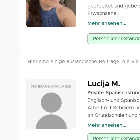
vielen Dank für Ihre 
gearbeitet und gebe s
Erwachsene.
Mehr ansehen...
In der Zeit, die wir 
sprechen, die immer 
Persönlicher Stando
ausgerichtet sind.
Ich freue mich darau
Hier sind einige ausländische Beiträge, die Sie
Zeit auf Spanisch zu t
Ich hoffe, wir lernen 
Lucija M.
Private Spanischstun
Danke fürs Lesen, Ma
Englisch- und Spanisc
Arbeit mit Schülern un
an Grundschulen und w
Die Kurse sind intera
Mehr ansehen...
auf die Entwicklung 
Ich besitze auch Erfa
Persönlicher Stando