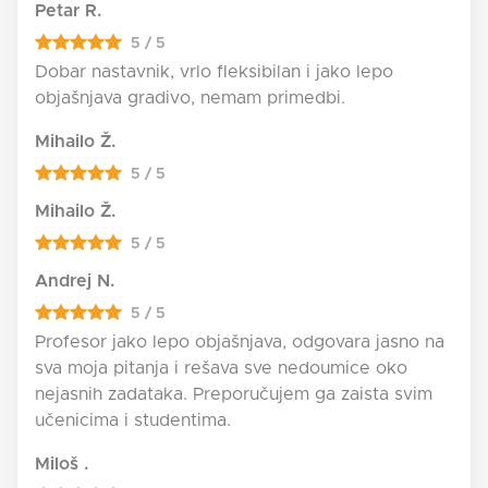
Petar R.
5 / 5
Dobar nastavnik, vrlo fleksibilan i jako lepo
objašnjava gradivo, nemam primedbi.
Mihailo Ž.
5 / 5
Mihailo Ž.
5 / 5
Andrej N.
5 / 5
Profesor jako lepo objašnjava, odgovara jasno na
sva moja pitanja i rešava sve nedoumice oko
nejasnih zadataka. Preporučujem ga zaista svim
učenicima i studentima.
Miloš .