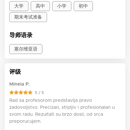
大学
高中
小学
初中
期末考试准备
导师语录
塞尔维亚语
评级
Minela P.
5 / 5
Rad sa profesorom predstavlja pravo
zadovoljstvo. Precizan, strpljiv i profesionalan u
svom radu. Rezultati su brzo dosli, od srca
preporucujem.