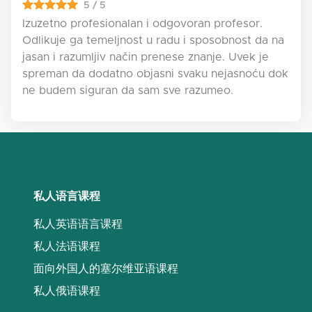
5 / 5
Izuzetno profesionalan i odgovoran profesor.
Odlikuje ga temeljnost u radu i sposobnost da na
jasan i razumljiv način prenese znanje. Uvek je
spreman da dodatno objasni svaku nejasnoću dok
ne budem siguran da sam sve razumeo.
私人语言课程
私人英语语言课程
私人法语课程
面向外国人的塞尔维亚语课程
私人俄语课程