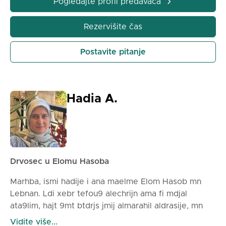
Pogledajte profil predavača
okruženju. Ovde sam da vam pomognem da
postignete svoje ciljeve glatko i sa
Rezervišite čas
samopouzdanjem.
Postavite pitanje
Hadia A.
Drvosec u Elomu Hasoba
Marhba, ismi hadije i ana maelme Elom Hasob mn
Lebnan. Ldi xebr tefou9 alechrijn ama fi mdjal
ata9lim, hajt 9mt btdrjs jmij almarahil aldrasije, mn
rijad al aTfal wSola ila almarhil alfanoije. Ahmil
Vidite više...