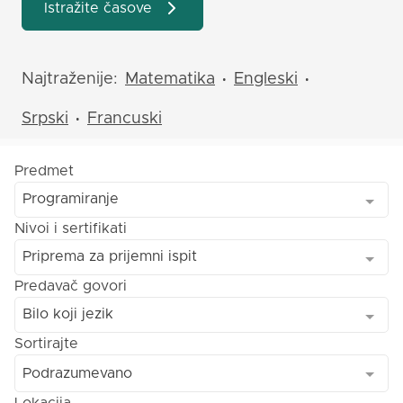
Istražite časove
Najtraženije:
Matematika
Engleski
•
•
Srpski
Francuski
•
Predmet
Programiranje
Nivoi i sertifikati
Priprema za prijemni ispit
Predavač govori
Bilo koji jezik
Sortirajte
Podrazumevano