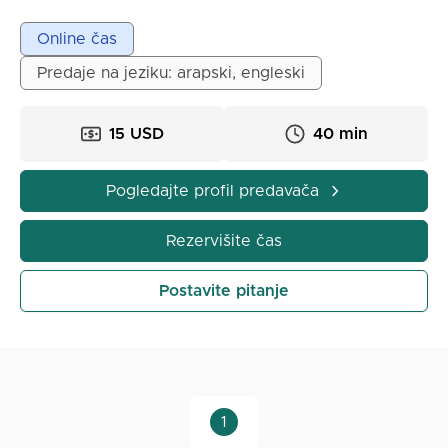
dblwma fi hinds alkambiwtr wmadjstir fi al tarbije.
Arkz fi amli ala djl amlije ata9lim mmta9a wmfida fi
Online čas
an wa ahd, lda a9wm btadiil altamarij walmhtwa
Predaje na jeziku: arapski, engleski
aldrasij linasb miwl w9drat kl tlmij.
15 USD
40 min
Pogledajte profil predavača
Rezervišite čas
Postavite pitanje
1