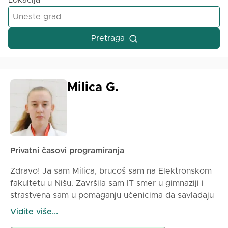
Lokacija
Pretraga
Milica G.
Privatni časovi programiranja
Zdravo! Ja sam Milica, brucoš sam na Elektronskom
fakultetu u Nišu. Završila sam IT smer u gimnaziji i
strastvena sam u pomaganju učenicima da savladaju
matematiku i programiranje (od programskih jezika
Vidite više...
mogu Vam pomoći za C, C++, C#, Python, SQL).