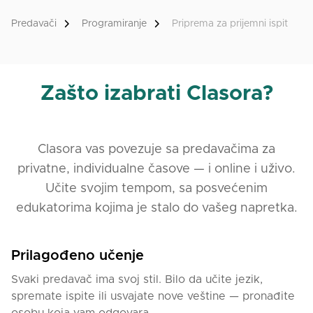
Predavači
Programiranje
Priprema za prijemni ispit
Zašto izabrati Clasora?
Clasora vas povezuje sa predavačima za
privatne, individualne časove — i online i uživo.
Učite svojim tempom, sa posvećenim
edukatorima kojima je stalo do vašeg napretka.
Prilagođeno učenje
Svaki predavač ima svoj stil. Bilo da učite jezik,
spremate ispite ili usvajate nove veštine — pronađite