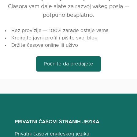
Clasora vam daje alate za razvoj vašeg posla —
potpuno besplatno.
Bez provizije — 100% zarade ostaje vama
Kreirajte javni profil i pišite svoj blog
Držite časove online ili uživo
Počnite da predajete
PRIVATNI ČASOVI STRANIH JEZIKA
Privatni časovi engleskog jezika