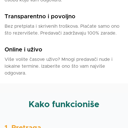
osobu koja vam odgovara.
Transparentno i povoljno
Bez pretplata i skrivenih troškova. Plaćate samo ono
što rezervišete. Predavači zadržavaju 100% zarade.
Online i uživo
Više volite časove uživo? Mnogi predavači nude i
lokalne termine. Izaberite ono što vam najviše
odgovara.
Kako funkcioniše