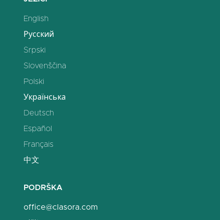
English
Русский
Srpski
Slovenščina
Polski
Українська
Deutsch
Español
Français
中文
PODRŠKA
office@clasora.com