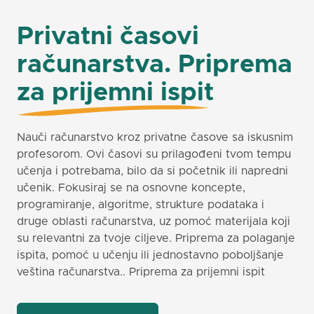
Privatni časovi
računarstva. Priprema
za prijemni ispit
Nauči računarstvo kroz privatne časove sa iskusnim
profesorom. Ovi časovi su prilagođeni tvom tempu
učenja i potrebama, bilo da si početnik ili napredni
učenik. Fokusiraj se na osnovne koncepte,
programiranje, algoritme, strukture podataka i
druge oblasti računarstva, uz pomoć materijala koji
su relevantni za tvoje ciljeve. Priprema za polaganje
ispita, pomoć u učenju ili jednostavno poboljšanje
veština računarstva.. Priprema za prijemni ispit