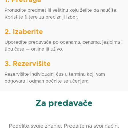
1. Pretraga
Pronađite predmet ili veštinu koju želite da naučite.
Koristite filtere za precizniji izbor.
2. Izaberite
Uporedite predavače po ocenama, cenama, jezicima i
tipu časa — online ili uživo.
3. Rezervišite
Rezervišite individualni čas u terminu koji vam
odgovara i odmah počnite sa učenjem.
Za predavače
Podelite svoje znanje. Predajte na svoj način.