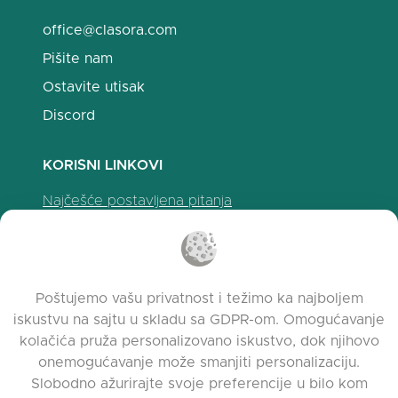
office@clasora.com
Pišite nam
Ostavite utisak
Discord
KORISNI LINKOVI
Najčešće postavljena pitanja
Politika privatnosti
Politika upotrebe kolačića
Uslovi korišćenja
Poštujemo vašu privatnost i težimo ka najboljem
Napomene o izdanju
iskustvu na sajtu u skladu sa GDPR-om. Omogućavanje
kolačića pruža personalizovano iskustvo, dok njihovo
onemogućavanje može smanjiti personalizaciju.
Slobodno ažurirajte svoje preferencije u bilo kom