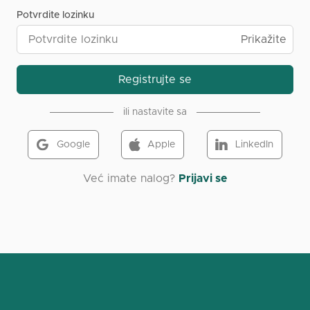
Potvrdite lozinku
Prikažite
Registrujte se
ili nastavite sa
Google
Apple
LinkedIn
Već imate nalog?
Prijavi se