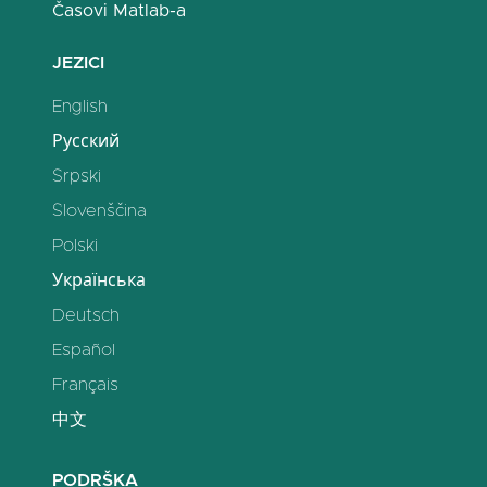
Časovi Matlab-a
JEZICI
English
Русский
Srpski
Slovenščina
Polski
Українська
Deutsch
Español
Français
中文
PODRŠKA