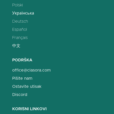
Polski
Українська
Deutsch
Español
Français
中文
PODRŠKA
office@clasora.com
Pišite nam
Ostavite utisak
Discord
KORISNI LINKOVI