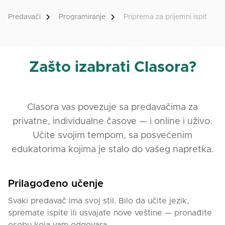
Predavači
Programiranje
Priprema za prijemni ispit
Zašto izabrati Clasora?
Clasora vas povezuje sa predavačima za
privatne, individualne časove — i online i uživo.
Učite svojim tempom, sa posvećenim
edukatorima kojima je stalo do vašeg napretka.
Prilagođeno učenje
Svaki predavač ima svoj stil. Bilo da učite jezik,
spremate ispite ili usvajate nove veštine — pronađite