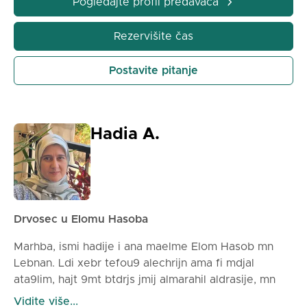
Pogledajte profil predavača
okruženju. Ovde sam da vam pomognem da
postignete svoje ciljeve glatko i sa
Rezervišite čas
samopouzdanjem.
Postavite pitanje
Hadia A.
Drvosec u Elomu Hasoba
Marhba, ismi hadije i ana maelme Elom Hasob mn
Lebnan. Ldi xebr tefou9 alechrijn ama fi mdjal
ata9lim, hajt 9mt btdrjs jmij almarahil aldrasije, mn
rijad al aTfal wSola ila almarhil alfanoije. Ahmil
Vidite više...