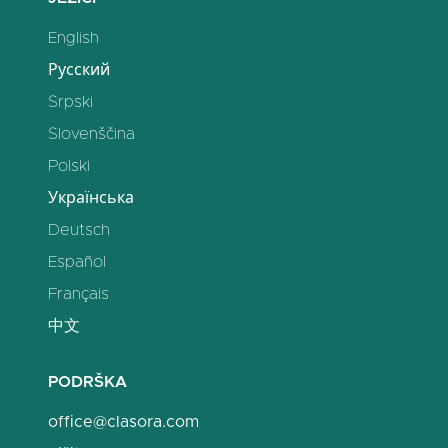
English
Русский
Srpski
Slovenščina
Polski
Українська
Deutsch
Español
Français
中文
PODRŠKA
office@clasora.com