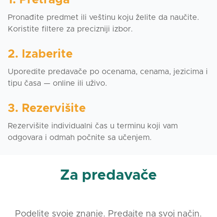
1. Pretraga
Pronađite predmet ili veštinu koju želite da naučite.
Koristite filtere za precizniji izbor.
2. Izaberite
Uporedite predavače po ocenama, cenama, jezicima i
tipu časa — online ili uživo.
3. Rezervišite
Rezervišite individualni čas u terminu koji vam
odgovara i odmah počnite sa učenjem.
Za predavače
Podelite svoje znanje. Predajte na svoj način.