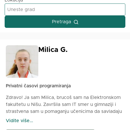
Lokacija
Pretraga
Milica G.
Privatni časovi programiranja
Zdravo! Ja sam Milica, brucoš sam na Elektronskom
fakultetu u Nišu. Završila sam IT smer u gimnaziji i
strastvena sam u pomaganju učenicima da savladaju
matematiku i programiranje (od programskih jezika
Vidite više...
mogu Vam pomoći za C, C++, C#, Python, SQL).