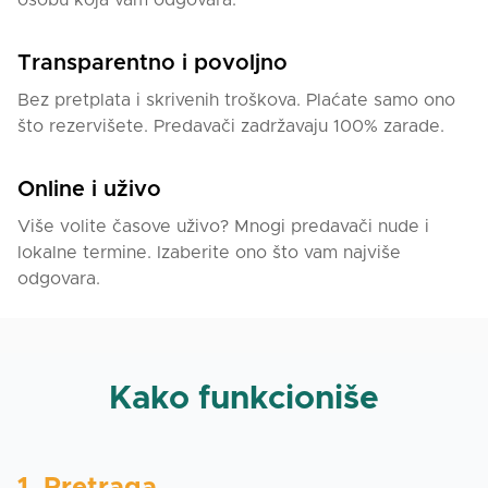
osobu koja vam odgovara.
Transparentno i povoljno
Bez pretplata i skrivenih troškova. Plaćate samo ono
što rezervišete. Predavači zadržavaju 100% zarade.
Online i uživo
Više volite časove uživo? Mnogi predavači nude i
lokalne termine. Izaberite ono što vam najviše
odgovara.
Kako funkcioniše