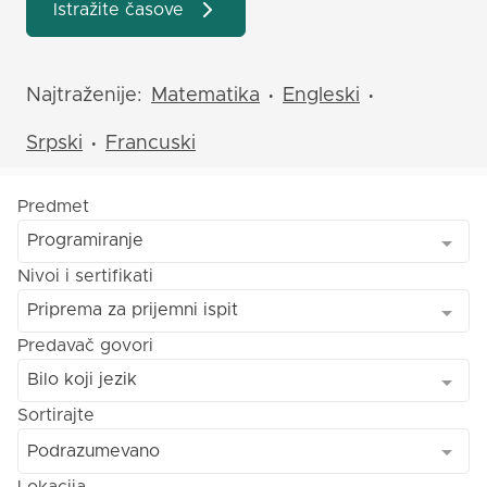
Istražite časove
Najtraženije:
Matematika
Engleski
•
•
Srpski
Francuski
•
Predmet
Programiranje
Nivoi i sertifikati
Priprema za prijemni ispit
Predavač govori
Bilo koji jezik
Sortirajte
Podrazumevano