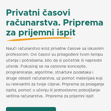
Privatni časovi
računarstva. Priprema
za prijemni ispit
Nauči računarstvo kroz privatne časove sa iskusnim
profesorom. Ovi časovi su prilagođeni tvom tempu
učenja i potrebama, bilo da si početnik ili napredni
učenik. Fokusiraj se na osnovne koncepte,
programiranje, algoritme, strukture podataka i
druge oblasti računarstva, uz pomoć materijala koji
su relevantni za tvoje ciljeve. Priprema za polaganje
ispita, pomoć u učenju ili jednostavno poboljšanje
veština računarstva.. Priprema za prijemni ispit