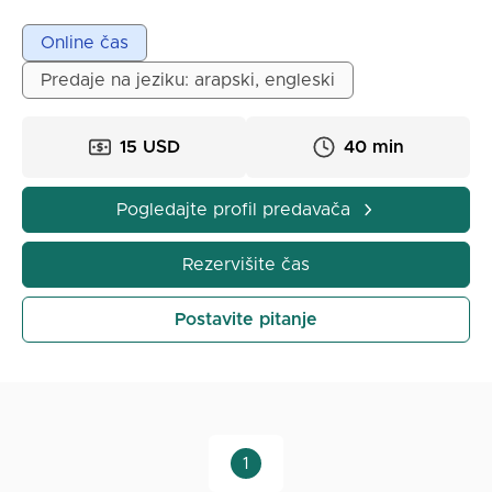
dblwma fi hinds alkambiwtr wmadjstir fi al tarbije.
Arkz fi amli ala djl amlije ata9lim mmta9a wmfida fi
Online čas
an wa ahd, lda a9wm btadiil altamarij walmhtwa
Predaje na jeziku: arapski, engleski
aldrasij linasb miwl w9drat kl tlmij.
15 USD
40 min
Pogledajte profil predavača
Rezervišite čas
Postavite pitanje
1