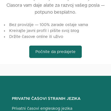
Clasora vam daje alate za razvoj vašeg posla —
potpuno besplatno.
Bez provizije — 100% zarade ostaje vama
Kreirajte javni profil i pišite svoj blog
Držite časove online ili uživo
Počnite da predajete
PRIVATNI ČASOVI STRANIH JEZIKA
Privatni časovi engleskog jezika