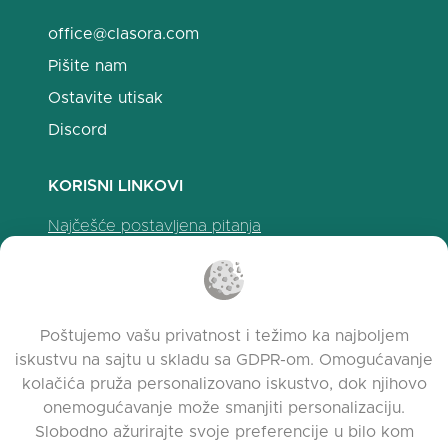
office@clasora.com
Pišite nam
Ostavite utisak
Discord
KORISNI LINKOVI
Najčešće postavljena pitanja
Politika privatnosti
Politika upotrebe kolačića
Uslovi korišćenja
Poštujemo vašu privatnost i težimo ka najboljem
Napomene o izdanju
iskustvu na sajtu u skladu sa GDPR-om. Omogućavanje
kolačića pruža personalizovano iskustvo, dok njihovo
onemogućavanje može smanjiti personalizaciju.
Slobodno ažurirajte svoje preferencije u bilo kom