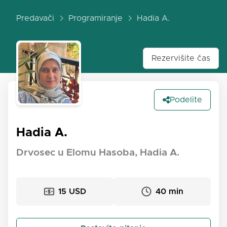
Predavači
Programiranje
Hadia A.
Rezervišite čas
Podelite
Hadia A.
Drvosec u Elomu Hasoba, Hadia A.
15 USD
40 min