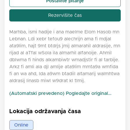
Postavite pitanje
Rezervišite čas
Marhba, ismi hadije i ana maelme Elom Hasob mn
Lebnan. Ldi xebr tefou9 alechrijn ama fi mdjal
ata9lim, hajt 9mt btdrjs jmij almarahil aldrasije, mn
rijad al aTfal wSola ila almarhil alfanoije. Ahmil
dblwma fi hinds alkambiwtr wmadjstir fi al tarbije.
Arkz fi amli ala djl amlije ata9lim mmta9a wmfida
fi an wa ahd, lda a9wm btadiil altamarij walmhtwa
aldrasij linasb miwl w9drat kl tlmij.
(Automatski prevedeno) Pogledajte original...
Lokacija održavanja časa
Online