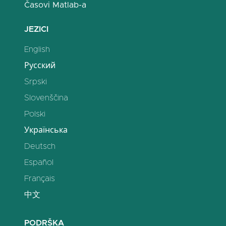
Časovi Matlab-a
JEZICI
English
Русский
Srpski
Slovenščina
Polski
Українська
Deutsch
Español
Français
中文
PODRŠKA