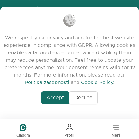
Politika piškotkov
Pogoji uporabe
Release Notes
We respect your privacy and aim for the best website
experience in compliance with GDPR. Allowing cookies
enables a tailored experience, while disabling them
may reduce personalization. Feel free to update your
preferences anytime. Your consent remains valid for 12
months. For more information, please read our
Politika zasebnosti
and
Cookie Policy
.
Accept
Decline
www.quora.com/prof
© 2026 clasora.com platform | Vse pravice
Agent-7/Maximizing-
pridržane | Developed by
C9 Group
Learning-Potential-T
alternativeto.net/software/clasora/about
Benefits-of-1-on-1-C
In-the-ever-evolving
of-education-person
lea
Clasora
Profil
Meni