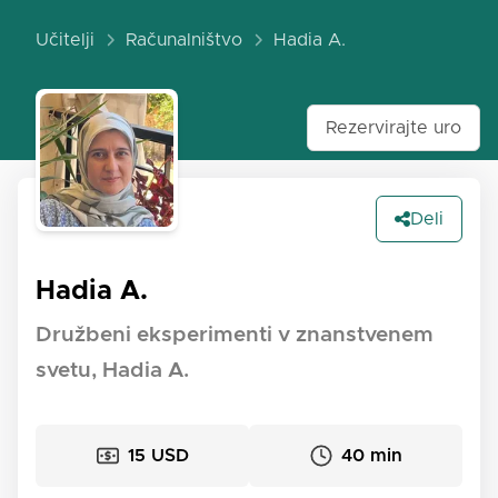
Učitelji
Računalništvo
Hadia A.
Rezervirajte uro
Deli
Hadia A.
Družbeni eksperimenti v znanstvenem
svetu, Hadia A.
15 USD
40 min