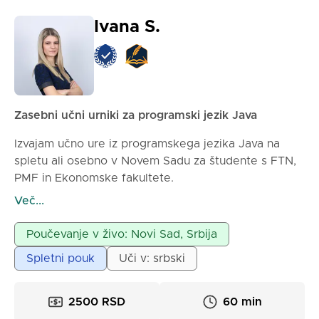
Ivana S.
Zasebni učni urniki za programski jezik Java
Izvajam učno ure iz programskega jezika Java na
spletu ali osebno v Novem Sadu za študente s FTN,
PMF in Ekonomske fakultete.
Ure so prilagojene tako, da vam olajšajo učenje
Več...
programiranja v Javi in vam pomagajo uspešno
opraviti izpite.
Poučevanje v živo: Novi Sad, Srbija
Možno je rezervirati individualni čas, v paru ali v
Spletni pouk
Uči v: srbski
manjši skupini. Za več informacij me lahko
kontaktirate preko sporočila na platformi.
2500 RSD
60 min