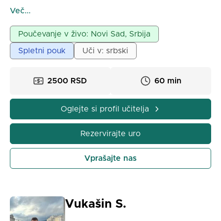
Poslovna informatika in sorodnih fakultet. Ure
Več...
potekajo v živo v Novem Sadu ali prek spleta. Možne
so skupinske ali individualne ure. Cena za skupinsko
Poučevanje v živo: Novi Sad, Srbija
uro je 750 dinarjev za 45 minut. Pomagam vam, da
Spletni pouk
Uči v: srbski
se naučite programirati enostavno in da opravite
izpite v najkrajšem možnem času.
2500 RSD
60 min
Oglejte si profil učitelja
Rezervirajte uro
Vprašajte nas
Vukašin S.