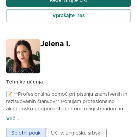
Rezervirajte uro
Vprašajte nas
Jelena I.
Tehnike učenja
📝 **Profesionalna pomoč pri pisanju znanstvenih in
raziskovalnih člankov** Ponujam profesionalno
akademsko podporo študentom, magistrandom in
doktorskim kandidatom pri pripravi znanstvenih in
Več...
raziskovalnih člankov na različnih področjih. 🔍
**Storitve vključujejo:**
Spletni pouk
Uči v: angleški, srbski