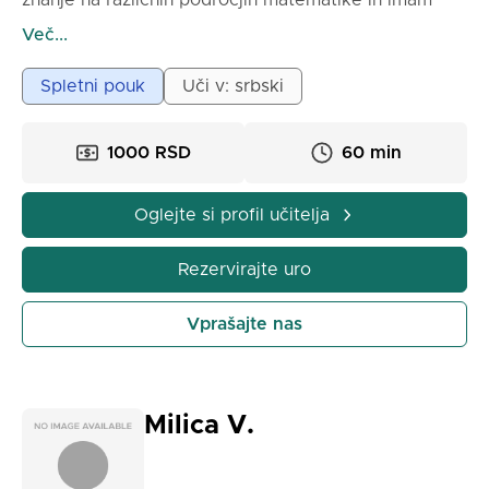
znanje na različnih področjih matematike in imam
nekaj izkušenj s poučevanjem otrok v osnovni in
Več...
srednji šoli. Na mojih poukih delamo počasi in
temeljito, s pojasnili, prilagojenimi ravni učenca.
Spletni pouk
Uči v: srbski
Trudim se, da vsak razume bistvo nalog, ne pa da bi
le na pamet učil formule.
1000 RSD
60 min
Kako potekajo pouki:
1) Pred samim poukom mi je treba poslati gradivo, ki
ga potrebujemo za pouk.
Oglejte si profil učitelja
2) Uro začnemo s kratkim pojasnilom teme.
3) Skupaj gremo skozi primere in naloge.
Rezervirajte uro
4) Vajamo, dokler učenec ni prepričan v gradivo.
5) Po koncu pouka bi bilo zaželeno, da bi se učenec
Vprašajte nas
samostojno ponovno učil naloge s pouka in dodatne
naloge iz zbirke, da bi se nato lahko posvetoval z
mano glede nejasnosti. Moj cilj je, da učenci
pridobijo samozavest pri reševanju matematičnih
Milica V.
problemov in da matematiko doživijo kot nekaj, kar
je mogoče razumeti in uporabiti – ne kot nekaj