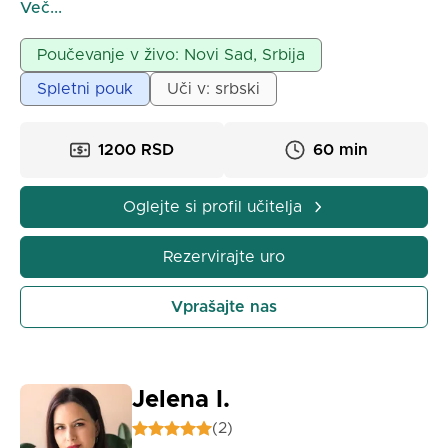
osnovnih in srednjih šolah, pa tudi s poučevanjem
Več...
zasebnih ur, nudi zasebne ure matematike za
osnovnošolce, srednješolce in študente.
Poučevanje v živo: Novi Sad, Srbija
Potrpežljivost in vztrajnost pri delu z učenci sta
Spletni pouk
Uči v: srbski
glavni značilnosti mojega dela.
1200 RSD
60 min
Oglejte si profil učitelja
Rezervirajte uro
Vprašajte nas
Jelena I.
(2)