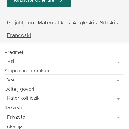
Raziščite učne ure
Priljubljeno:
Matematika
Angleški
Srbski
•
•
•
Francoski
Predmet
Vsi
Stopnje in certifikati
Vsi
Učitelj govori
Katerikoli jezik
Razvrsti
Privzeto
Lokacija