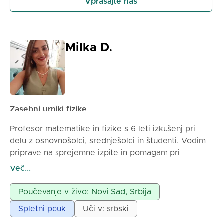
Vprašajte nas
Milka D.
Zasebni urniki fizike
Profesor matematike in fizike s 6 leti izkušenj pri
delu z osnovnošolci, srednješolci in študenti. Vodim
priprave na sprejemne izpite in pomagam pri
obvladovanju šolskega gradiva. Urniki so interaktivni
Več...
in prilagojeni vsakemu učencu.
Možnost dela preko spleta in osebno.
Poučevanje v živo: Novi Sad, Srbija
Spletni pouk
Uči v: srbski