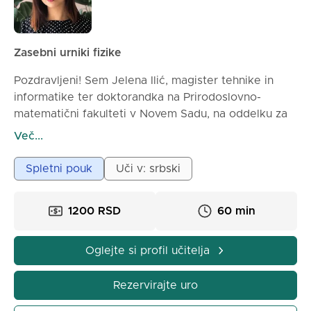
Zasebni urniki fizike
Pozdravljeni! Sem Jelena Ilić, magister tehnike in
informatike ter doktorandka na Prirodoslovno-
matematični fakulteti v Novem Sadu, na oddelku za
matematiko in informatiko.
Več...
Mnogi učenci pravijo, da je fizika težka in se zdi kot
Spletni pouk
Uči v: srbski
strah. Vendar je fizika povsod okoli nas – v naravi,
tehnologiji, športu, vsakodnevnih situacijah. Ko jo
1200 RSD
60 min
enkrat razumeš na pravi način, boš ugotovil, da ni
»nemogočo nalogo«, temveč znanost, ki uči, kako
deluje svet.
Oglejte si profil učitelja
Na mojih urah fizike:
Rezervirajte uro
✨ Razlagam gradivo jasno, skozi primere iz življenja,