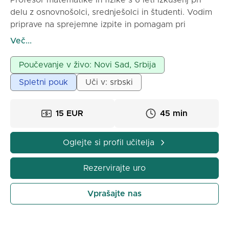
Profesor matematike in fizike s 6 leti izkušenj pri
delu z osnovnošolci, srednješolci in študenti. Vodim
priprave na sprejemne izpite in pomagam pri
obvladovanju šolskega gradiva. Ur so interaktivne in
Več...
prilagojene vsakemu učencu.
Možnost dela preko spleta in osebno.
Poučevanje v živo: Novi Sad, Srbija
Spletni pouk
Uči v: srbski
15 EUR
45 min
Oglejte si profil učitelja
Rezervirajte uro
Vprašajte nas