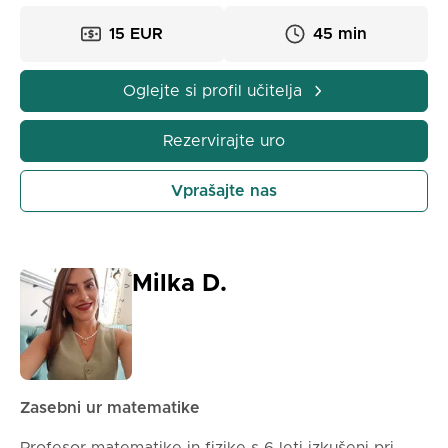
15 EUR
45 min
Oglejte si profil učitelja
Rezervirajte uro
Vprašajte nas
Milka D.
Zasebni ur matematike