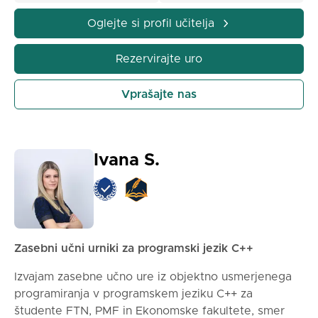
Oglejte si profil učitelja
Rezervirajte uro
Vprašajte nas
Ivana S.
Zasebni učni urniki za programski jezik C++
Izvajam zasebne učno ure iz objektno usmerjenega
programiranja v programskem jeziku C++ za
študente FTN, PMF in Ekonomske fakultete, smer