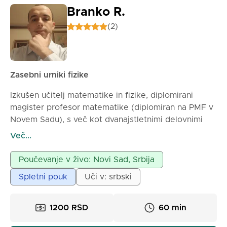
Branko R.
(2)
Zasebni urniki fizike
Izkušen učitelj matematike in fizike, diplomirani
magister profesor matematike (diplomiran na PMF v
Novem Sadu), s več kot dvanajstletnimi delovnimi
izkušnjami v osnovnih in srednjih šolah, pa tudi z
Več...
izkušnjami z zasebnimi urami, ponuja zasebne ure
fizike za osnovnošolce in srednješolce.
Poučevanje v živo: Novi Sad, Srbija
Potrpežljivost in vztrajnost pri delu z učenci sta
Spletni pouk
Uči v: srbski
glavni značilnosti mojega dela.
1200 RSD
60 min