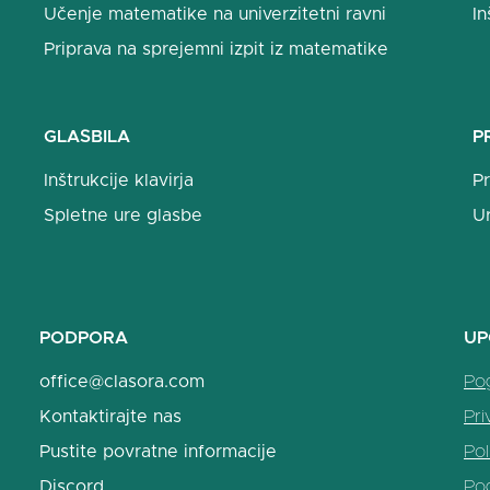
Učenje matematike na univerzitetni ravni
In
Priprava na sprejemni izpit iz matematike
GLASBILA
P
Inštrukcije klavirja
Pr
Spletne ure glasbe
U
PODPORA
UP
office@clasora.com
Po
Kontaktirajte nas
Pri
Pustite povratne informacije
Pol
Discord
Po