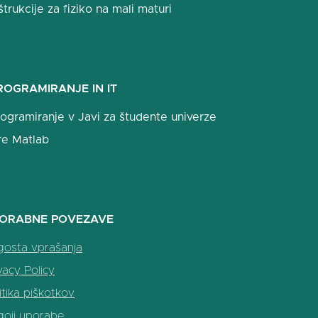
štrukcije za fiziko na mali maturi
ROGRAMIRANJE IN IT
ogramiranje v Javi za študente univerze
re Matlab
ORABNE POVEZAVE
gosta vprašanja
vacy Policy
itika piškotkov
goji uporabe