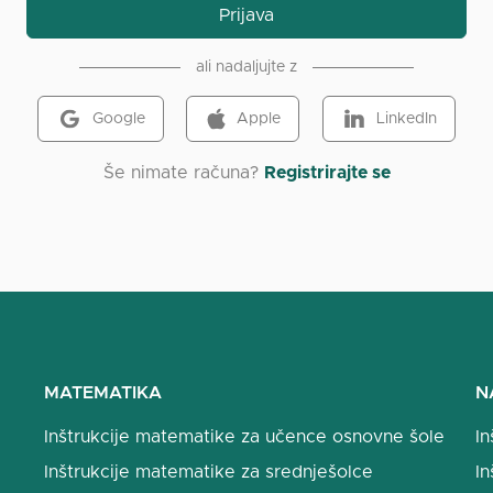
Prijava
ali nadaljujte z
Google
Apple
LinkedIn
Še nimate računa?
Registrirajte se
MATEMATIKA
N
Inštrukcije matematike za učence osnovne šole
In
Inštrukcije matematike za srednješolce
In