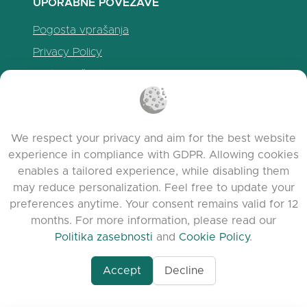
UPORABNE POVEZAVE
Pogosta vprašanja
Privacy Policy
Politika piškotkov
Pogoji uporabe
Release Notes
We respect your privacy and aim for the best website
experience in compliance with GDPR. Allowing cookies
enables a tailored experience, while disabling them
may reduce personalization. Feel free to update your
preferences anytime. Your consent remains valid for 12
months. For more information, please read our
Politika zasebnosti
and
Cookie Policy
.
Accept
Decline
www.quora.com/prof
© 2026 clasora.com platform | Vse pravice
Agent-7/Maximizing-
pridržane | Developed by
C9 Group
Learning-Potential-T