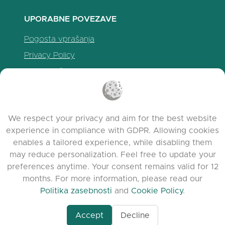
UPORABNE POVEZAVE
Pogosta vprašanja
Privacy Policy
Politika piškotkov
Pogoji uporabe
Release Notes
We respect your privacy and aim for the best website
experience in compliance with GDPR. Allowing cookies
enables a tailored experience, while disabling them
may reduce personalization. Feel free to update your
preferences anytime. Your consent remains valid for 12
months. For more information, please read our
Politika zasebnosti
and
Cookie Policy
.
Accept
Decline
www.quora.com/prof
© 2026 clasora.com platform | Vse pravice