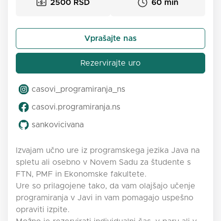
2500 RSD
60 min
Vprašajte nas
Rezervirajte uro
casovi_programiranja_ns
casovi.programiranja.ns
sankovicivana
Izvajam učno ure iz programskega jezika Java na
spletu ali osebno v Novem Sadu za študente s
FTN, PMF in Ekonomske fakultete.
Ure so prilagojene tako, da vam olajšajo učenje
programiranja v Javi in vam pomagajo uspešno
opraviti izpite.