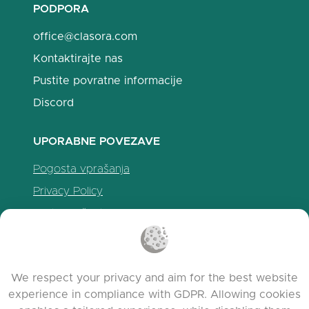
PODPORA
office@clasora.com
Kontaktirajte nas
Pustite povratne informacije
Discord
UPORABNE POVEZAVE
Pogosta vprašanja
Privacy Policy
Politika piškotkov
Pogoji uporabe
Release Notes
We respect your privacy and aim for the best website
experience in compliance with GDPR. Allowing cookies