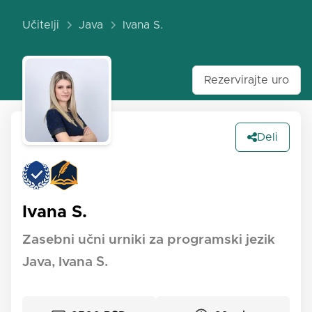
Učitelji
Java
Ivana S.
Rezervirajte uro
Deli
Ivana S.
Zasebni učni urniki za programski jezik
Java, Ivana S.