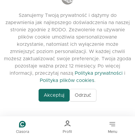
Polityka plików cookies
Szanujemy Twoją prywatność i dążymy do
Warunki korzystania
zapewnienia jak najlepszego doświadczenia na naszej
Release Notes
stronie zgodnie z RODO. Zezwolenie na używanie
plików cookie umożliwia spersonalizowane
korzystanie, natomiast ich wyłączenie może
zmniejszyć poziom personalizacji. W każdej chwili
możesz zaktualizować swoje preferencje. Twoja zgoda
pozostaje ważna przez 12 miesięcy. Po więcej
informacji, przeczytaj naszą
Polityka prywatności
i
Polityka plików cookies
.
www.quora.com/prof
Akceptuj
Odrzuć
© 2026 clasora.com platform | Wszelkie prawa
Agent-7/Maximizing-
zastrzeżone | Developed by
C9 Group
Learning-Potential-T
alternativeto.net/software/clasora/about
Benefits-of-1-on-1-C
In-the-ever-evolving
of-education-person
lea
Clasora
Profil
Menu