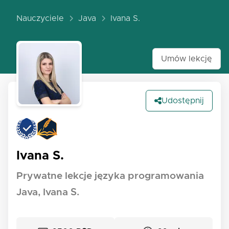
Nauczyciele
Java
Ivana S.
Umów lekcję
Udostępnij
Ivana S.
Prywatne lekcje języka programowania
Java, Ivana S.