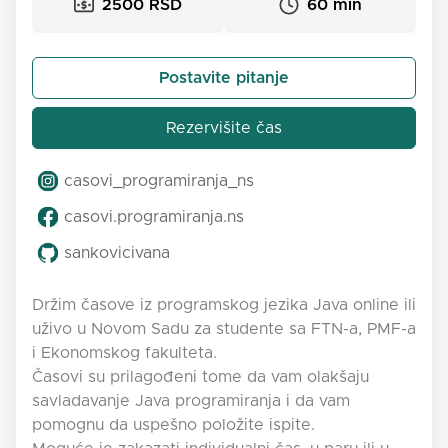
2500 RSD
60 min
Postavite pitanje
Rezervišite čas
casovi_programiranja_ns
casovi.programiranja.ns
sankovicivana
Držim časove iz programskog jezika Java online ili
uživo u Novom Sadu za studente sa FTN-a, PMF-a
i Ekonomskog fakulteta.
Časovi su prilagođeni tome da vam olakšaju
savladavanje Java programiranja i da vam
pomognu da uspešno položite ispite.