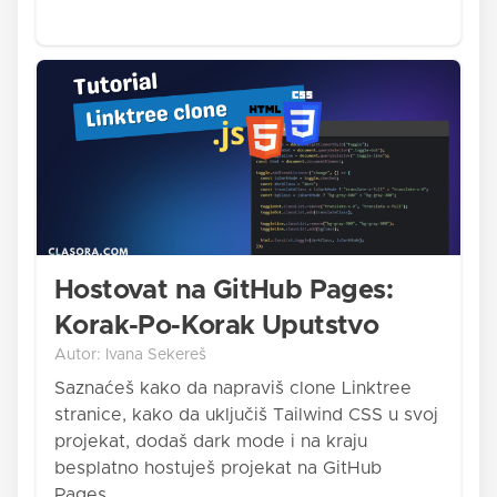
Hostovat na GitHub Pages:
Korak-Po-Korak Uputstvo
Autor: Ivana Sekereš
Saznaćeš kako da napraviš clone Linktree
stranice, kako da uključiš Tailwind CSS u svoj
projekat, dodaš dark mode i na kraju
besplatno hostuješ projekat na GitHub
Pages.