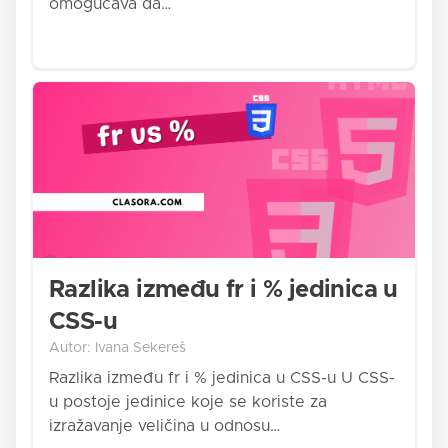
omogućava da…
Razlika između fr i % jedinica u
CSS-u
Autor: Ivana Sekereš
Razlika između fr i % jedinica u CSS-u U CSS-
u postoje jedinice koje se koriste za
izražavanje veličina u odnosu…