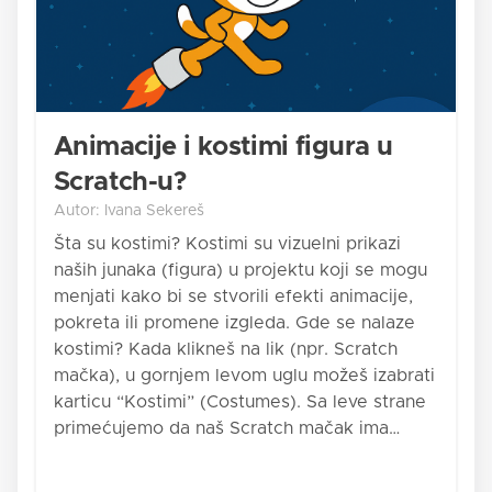
Animacije i kostimi figura u
Scratch-u?
Autor: Ivana Sekereš
Šta su kostimi? Kostimi su vizuelni prikazi
naših junaka (figura) u projektu koji se mogu
menjati kako bi se stvorili efekti animacije,
pokreta ili promene izgleda. Gde se nalaze
kostimi? Kada klikneš na lik (npr. Scratch
mačka), u gornjem levom uglu možeš izabrati
karticu “Kostimi” (Costumes). Sa leve strane
primećujemo da naš Scratch mačak ima…