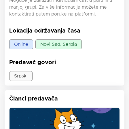
Moguće je zakazati individualni čas, u paru ili u
manjoj grupi. Za više informacija možete me
kontaktirati putem poruke na platformi.
Lokacija održavanja časa
Online
Novi Sad, Serbia
Predavač govori
Srpski
Članci predavača