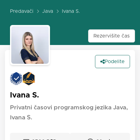
Predavači
Java
Ivana S.
Rezervišite čas
Podelite
Ivana S.
Privatni časovi programskog jezika Java,
Ivana S.