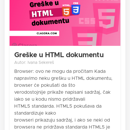
Greške u HTML dokumentu
Autor: Ivana Sekereš
Browser: ovo ne mogu da pročitam Kada
napravimo neku grešku u HTML dokumentu,
browser će pokušati da što
verodostojnije prikaže napisani sadržaj, čak
iako se u kodu nismo pridržavali
HTML5 standarda. HTML5 pokušava da
standardizuje kako
browseri prikazuju sadržaj, i ako se neki od
browsera ne pridržava standarda HTML5 je