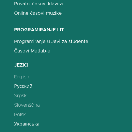
Privatni časovi klavira
Online časovi muzike
PROGRAMIRANJE I IT
Programiranje u Javi za studente
Časovi Matlab-a
JEZICI
English
Русский
Srpski
Slovenščina
Polski
Українська