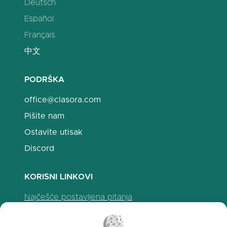
Deutsch
Español
Français
中文
PODRŠKA
office@clasora.com
Pišite nam
Ostavite utisak
Discord
KORISNI LINKOVI
Najčešće postavljena pitanja
Politika privatnosti