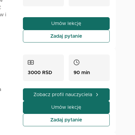
 w
ć
w i
orm –
Umów lekcję
ę z
Zadaj pytanie
ślić
czenie
matyce,
3000 RSD
90 min
a
Zobacz profil nauczyciela
 na
Umów lekcję
wych
iału,
Zadaj pytanie