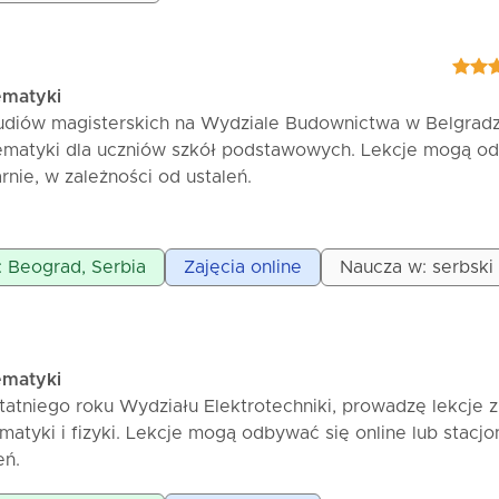
zykłady i dostosowane zadania zbliżyć materiał do ucznió
ść i motywować do wiązania wiedzy z rzeczywistym życiem
ane indywidualnie lub online, a czas trwania lekcji ustal
ematyki
trzebami ucznia, z możliwością elastycznej korekty ceny. 
diów magisterskich na Wydziale Budownictwa w Belgradz
 krócej, w zależności od ustaleń.
ematyki dla uczniów szkół podstawowych. Lekcje mogą o
arnie, w zależności od ustaleń.
 1200 RSD / 60 min
0 RSD / 60 min
: Beograd, Serbia
Zajęcia online
Naucza w: serbski
ałego egzaminu maturalnego: 1500 RSD / 60 min
gzaminu wstępnego na studia: 1800 RSD / 60 min
eruję również lekcje fizyki i informatyki, ze szczególnym
logicznego myślenia, rozwiązywanie problemów i przygoto
ematyki
TEM.
atniego roku Wydziału Elektrotechniki, prowadzę lekcje z
tyki i fizyki. Lekcje mogą odbywać się online lub stacjon
eń.