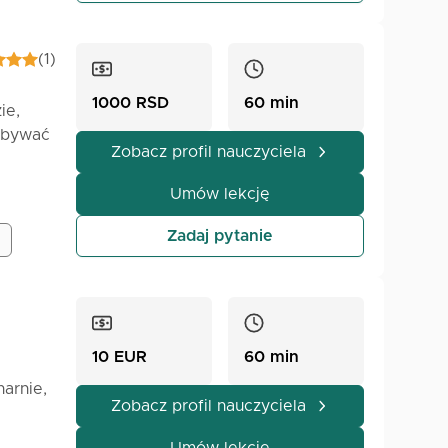
w,
.
(1)
amy
Lekcja
1000 RSD
60 min
ie,
dbywać
Zobacz profil nauczyciela
Umów lekcję
Zadaj pytanie
wanie
10 EUR
60 min
arnie,
Zobacz profil nauczyciela