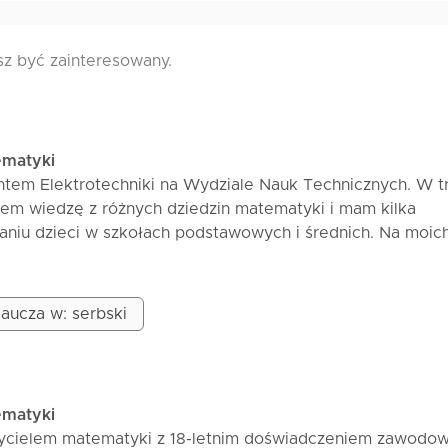
sz być zainteresowany.
ematyki
tem Elektrotechniki na Wydziale Nauk Technicznych. W t
łem wiedzę z różnych dziedzin matematyki i mam kilka
niu dzieci w szkołach podstawowych i średnich. Na moic
owoli i dokładnie, z wyjaśnieniami dostosowanymi do poz
by każdy zrozumiał sedno zadań, a nie tylko nauczył się na
aucza w: serbski
konieczne jest przesłanie mi materiału, który jest nam pot
my od krótkiego wyjaśnienia tematu.
ematyki
 przykłady i zadania.
ycielem matematyki z 18-letnim doświadczeniem zawodow