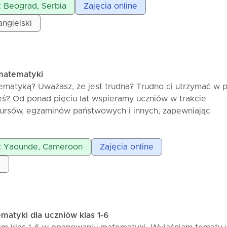
: Beograd, Serbia
Zajęcia online
angielski
 matematyki
matyką? Uważasz, że jest trudna? Trudno ci utrzymać w 
eś? Od ponad pięciu lat wspieramy uczniów w trakcie
ursów, egzaminów państwowych i innych, zapewniając
 nauki, a teraz również online. Aby lepiej zrozumieć lekcj
tawienie historii badanych zjawisk. Po każdej lekcji uczeń
e: Yaounde, Cameroon
Zajęcia online
rozwiązać wszelkie zadania i ćwiczenia.
i
atyki dla uczniów klas 1-6