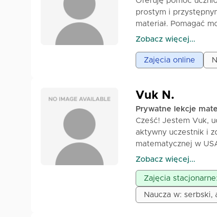
Oferuję pomoc uczni
prostym i przystępny
materiał. Pomagać mo
sprawdzianów. Zajęci
Zobacz więcej...
Google Meet, Discord
dowolnego miejsca. Pi
Zajęcia online
N
poziom ucznia i wybr
doskonałą znajomość
i aktualna wiedza poma
Vuk N.
możliwe dla młodych 
Prywatne lekcje mat
skontaktuj się ze mną
Cześć! Jestem Vuk, u
aktywny uczestnik i 
matematycznej w USA 
uczniów szkół podstaw
Zobacz więcej...
Szkoła: Uczeń Liceum
Zajęcia stacjonarne
prestiżowej olimpiad
konkursach. Doświad
Naucza w: serbski, 
poprawianiu ocen i s
zorganizowane moje l