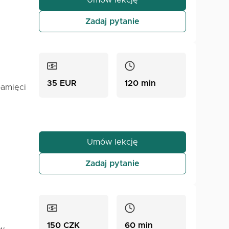
Umów lekcję
Zadaj pytanie
35 EUR
120 min
pamięci
e,
 będzie
Umów lekcję
Zadaj pytanie
150 CZK
60 min