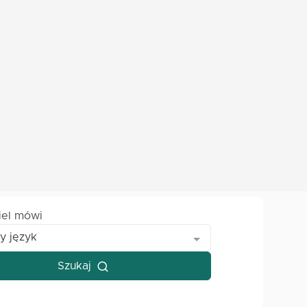
iel mówi
y język
Szukaj