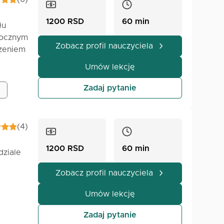
1200 RSD
60 min
łu
rocznym
Zobacz profil nauczyciela
dzeniem
Umów lekcję
ość i
Zadaj pytanie
(4)
1200 RSD
60 min
dziale
Zobacz profil nauczyciela
Umów lekcję
ram się
Zadaj pytanie