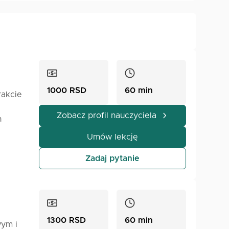
1000 RSD
60 min
rakcie
Zobacz profil nauczyciela
h
iomu
Umów lekcję
 pamięć
Zadaj pytanie
rzebny
1300 RSD
60 min
ym i