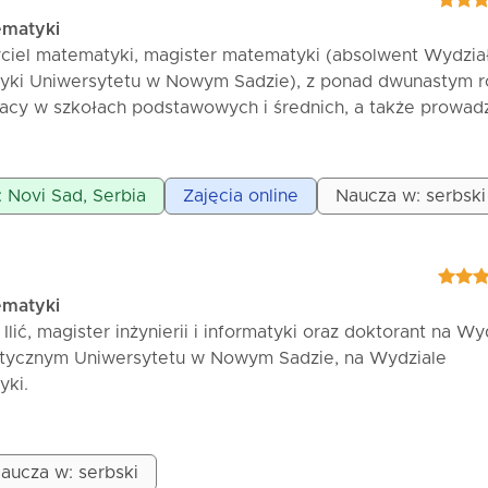
ematyki
iel matematyki, magister matematyki (absolwent Wydzia
tyki Uniwersytetu w Nowym Sadzie), z ponad dwunastym 
acy w szkołach podstawowych i średnich, a także prowa
eruje prywatne lekcje matematyki dla uczniów szkół
ch i studentów. Głównymi cechami mojej pracy są cierpliw
 uczniami.
: Novi Sad, Serbia
Zajęcia online
Naucza w: serbski
ematyki
lić, magister inżynierii i informatyki oraz doktorant na Wy
tycznym Uniwersytetu w Nowym Sadzie, na Wydziale
yki.
mi stosuję nowoczesne metody nauczania, ze szczególnym
 STEM (nauka, technologia, inżynieria i matematyka). Sta
aucza w: serbski