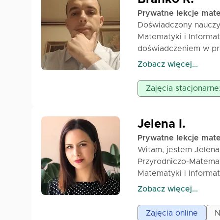
Prywatne lekcje mat
Doświadczony nauczyc
Matematyki i Informa
doświadczeniem w pr
prywatnych lekcji, of
Zobacz więcej...
podstawowych, średni
wytrwałość w pracy z
Zajęcia stacjonarne
Jelena I.
Prywatne lekcje mat
Witam, jestem Jelena I
Przyrodniczo-Matema
Matematyki i Informat
Zobacz więcej...
W pracy ze studenta
naciskiem na edukację
Zajęcia online
N