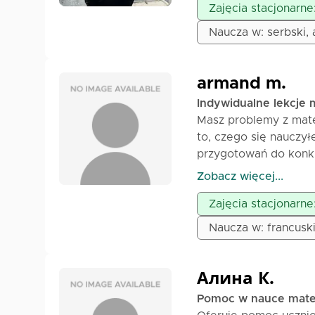
Zajęcia stacjonarne
Naucza w: serbski, 
armand m.
Indywidualne lekcje
Masz problemy z mate
to, czego się nauczył
przygotowań do konk
zadowolenie na koniec
Zobacz więcej...
konieczne jest przeds
Zajęcia stacjonarn
w stanie zrozumieć i 
Naucza w: francusk
Алина К.
Pomoc w nauce matem