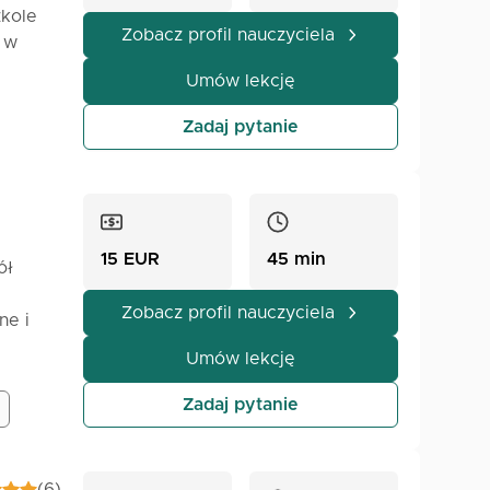
zkole
dań z
Zobacz profil nauczyciela
i w
ać się
ć z
siebie
Umów lekcję
czymś
em
Zadaj pytanie
dzięki
ń.
je w
15 EUR
45 min
ół
Zobacz profil nauczyciela
ne i
.
Umów lekcję
Zadaj pytanie
(6)