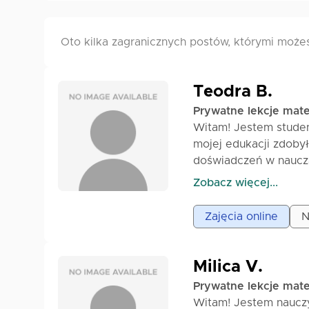
Oto kilka zagranicznych postów, którymi może
Teodra B.
Prywatne lekcje mat
Witam! Jestem studen
mojej edukacji zdoby
doświadczeń w naucza
lekcjach pracujemy p
Zobacz więcej...
ucznia. Staram się, a
formuł.
Zajęcia online
N
Jak wyglądają lekcje:
1) Przed samą lekcją 
na zajęcia.
Milica V.
2) Lekcję rozpoczyna
Prywatne lekcje mat
3) Razem przeglądamy
Witam! Jestem naucz