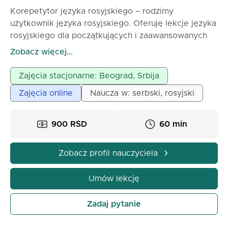
Korepetytor języka rosyjskiego – rodzimy
użytkownik języka rosyjskiego. Oferuję lekcje języka
rosyjskiego dla początkujących i zaawansowanych
uczniów. Język rosyjski jest dla mnie językiem
Zobacz więcej...
ojczystym, co umożliwia autentyczne naukę
wymowy, języka w praktyce i kultury. Pracuję według
Zajęcia stacjonarne: Beograd, Srbija
nowoczesnych metod, z indywidualnym podejściem
Zajęcia online
Naucza w: serbski, rosyjski
do każdego uczestnika. Skupiam się na konwersacji,
gramatyce i praktycznym użyciu języka w sytuacjach
codziennych i biznesowych. Przygotowuję
900 RSD
60 min
uczestników do szkoły, egzaminów, pracy, podróży i
przeprowadzki. Lekcje odbywają się na żywo lub
Zobacz profil nauczyciela
online, z elastycznymi terminami i przyjemną
atmosferą pracy.
Umów lekcję
Zadaj pytanie