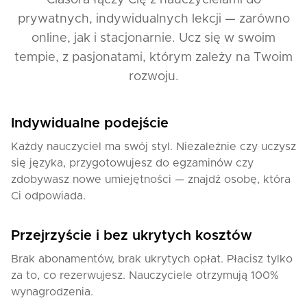
Clasora łączy Cię z nauczycielami do
luźnej atmosferze, zachęcam uczniów do aktywnego
prywatnych, indywidualnych lekcji — zarówno
uczestnictwa i staram się, aby każda lekcja była
interesująca i produktywna.
online, jak i stacjonarnie. Ucz się w swoim
tempie, z pasjonatami, którym zależy na Twoim
Co osiągną uczniowie?
rozwoju.
Podczas moich lekcji, uczniowie będą:
Indywidualne podejście
Uczyć się podstawowych fraz i słownictwa do
Każdy nauczyciel ma swój styl. Niezależnie czy uczysz
codziennej komunikacji.
się języka, przygotowujesz do egzaminów czy
Poprawiać wymowę i zyskać pewność w mowie.
zdobywasz nowe umiejętności — znajdź osobę, która
Rozumieć podstawowe struktury gramatyczne i
Ci odpowiada.
zasady języka rosyjskiego.
Rozwija ć umiejętności słuchania, czytania i pisania
poprzez praktyczne zadania.
Przejrzyście i bez ukrytych kosztów
Zaznajamiać się z rosyjską kulturą i sposobem
Brak abonamentów, brak ukrytych opłat. Płacisz tylko
wyrażania się poprzez autentyczne materiały.
za to, co rezerwujesz. Nauczyciele otrzymują 100%
Jeśli chcesz nauczyć się rosyjskiego w ciekawy i
wynagrodzenia.
przystępny sposób, dołącz do mnie na lekcjach!