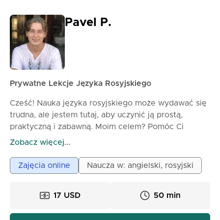
Pavel P.
Prywatne Lekcje Języka Rosyjskiego
Cześć! Nauka języka rosyjskiego może wydawać się
trudna, ale jestem tutaj, aby uczynić ją prostą,
praktyczną i zabawną. Moim celem? Pomóc Ci
mówić po rosyjsku z pewnością siebie z rodziną,
Zobacz więcej...
przyjaciółmi lub kolegami. Oto trochę o mnie i czego
możesz się spodziewać: • Doświadczenie: ponad 12
Zajęcia online
Naucza w: angielski, rosyjski
lat nauczania języka rosyjskiego jako ojczystego z
tytułem magistra tłumaczenia ustnego
17 USD
50 min
• Skupienie na konwersacjach: Będziemy pracować
nad umiejętnościami z życia codziennego, abyś mógł