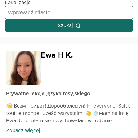
Lokalizacja
Szukaj
Ewa H K.
Prywatne lekcje języka rosyjskiego
👋 Всем привет! Дорооболopyн! Hi everyone! Salut
tout le monde! Cześć wszystkim! 👋 ❄️Mam na imię
Ewa. Urodziłam się i wychowałam w rodzinie
jakucko-polskiej rodzinie w Republice Sacha
Zobacz więcej...
(Jakucja) — to największy i najzimniejszy region