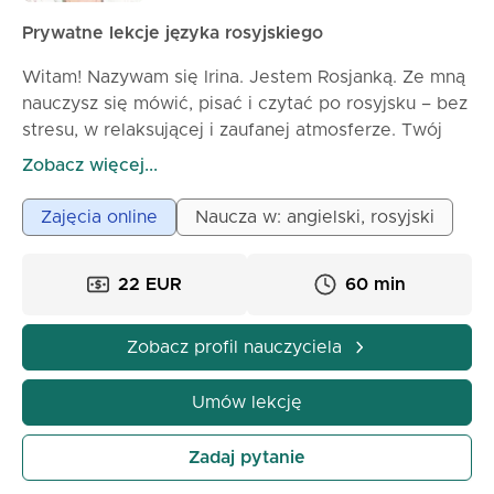
Prywatne lekcje języka rosyjskiego
Witam! Nazywam się Irina. Jestem Rosjanką. Ze mną
nauczysz się mówić, pisać i czytać po rosyjsku – bez
stresu, w relaksującej i zaufanej atmosferze. Twój
sukces to mój cel.
Zobacz więcej...
W 2003 roku ukończyłam studia na Uniwersytecie
Zajęcia online
Naucza w: angielski, rosyjski
Państwowym w Twerze z tytułem magistra w
dziedzinie nauczania języka rosyjskiego. Od 2009
22 EUR
60 min
roku pracuję jako korepetytor, pomagając osobom
mówiącym po angielsku w nauce języka rosyjskiego.
Zobacz profil nauczyciela
Jako certyfikowany nauczyciel posiadam wiedzę
językoznawczą niezbędną do wyjaśnienia unikalnych
Umów lekcję
cech języka rosyjskiego, takich jak system
przypadków, czasowniki ruchu, różnice między
Zadaj pytanie
rzeczami ożywionymi a nieożywionymi, różne formy