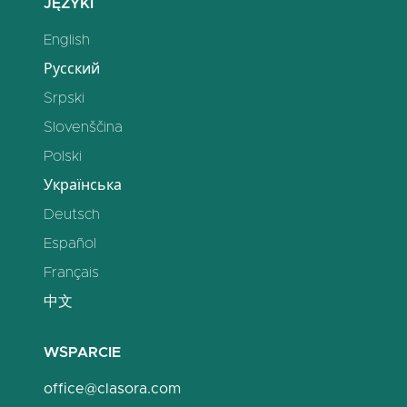
JĘZYKI
English
Русский
Srpski
Slovenščina
Polski
Українська
Deutsch
Español
Français
中文
WSPARCIE
office@clasora.com