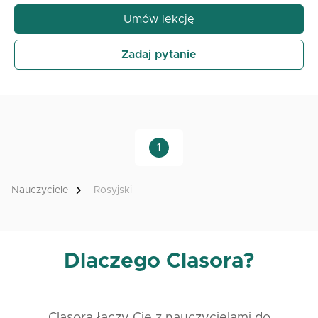
doświadczenie w nauce języka rosyjskiego na
Umów lekcję
wysokim poziomie. Poza edukacją szkolną, aktywnie
używam rosyjskiego w różnych projektach,
Zadaj pytanie
komunikacji i pracy z rówieśnikami. Moje
zrozumienie języka obejmuje nie tylko gramatykę i
słownictwo, ale także aspekty kulturowe, które są
kluczowe dla płynnego wyrażania się.
1
Organizacja i styl lekcji
Moje lekcje są dostosowane do wieku i poziomu
Nauczyciele
Rosyjski
wiedzy uczniów. Koncentruję się na konwersacji,
poprawnym wymowie, zrozumieniu tekstu i
podstawowej gramatyce poprzez interaktywne
ćwiczenia i ciekawe tematy. Dostosowuję naukę do
Dlaczego Clasora?
potrzeb uczniów – niezależnie od tego, czy chcą
nauczyć się podstaw języka rosyjskiego, czy też
poprawić swoje istniejące umiejętności. Pracuję w