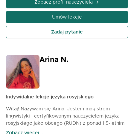
rozmawiać, planować i łączyć się naturalnie
Zobacz profil nauczyciela
• Praktyczne podejście: Lekcje zaprojektowane z
myślą o Twoich potrzebach i sytuacjach, które
Umów lekcję
chcesz opanować. Zróbmy kroki razem, aby
mówienie po rosyjsku stało się naturalne!
Zadaj pytanie
Arina N.
Indywidalne lekcje języka rosyjskiego
Witaj! Nazywam się Arina. Jestem magistrem
lingwistyki i certyfikowanym nauczycielem języka
rosyjskiego jako obcego (RUDN) z ponad 1,5-letnim
doświadczeniem w nauczaniu online. Pracowałam ze
Zobacz więcej...