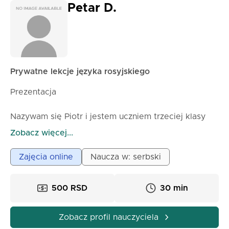
rosyjsku — uczą się myśleć po rosyjsku i rozumieć
Petar D.
świat za językiem. Jeśli szukasz znaczących,
inspirujących i ustrukturyzowanych lekcji, które
pomogą ci nie tylko opanować rosyjską gramatykę,
ale także naprawdę połączyć się z kulturą —
zapraszam na moje zajęcia.
Prywatne lekcje języka rosyjskiego
Prezentacja
Nazywam się Piotr i jestem uczniem trzeciej klasy
liceum, na kierunku bilingwalnym z językiem
Zobacz więcej...
rosyjskim. Z pasją uczę się i używam języka
rosyjskiego, a chcę przekazać swoją wiedzę innym
Zajęcia online
Naucza w: serbski
poprzez lekcje online dostosowane do dzieci z
zagranicy.
500 RSD
30 min
Kwalifikacje i doświadczenie
Zobacz profil nauczyciela
Jako uczeń kierunku bilingwalnego, mam bogate