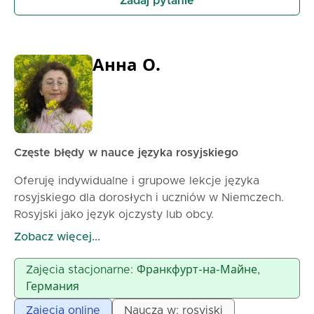
Zadaj pytanie
Анна О.
Częste błędy w nauce języka rosyjskiego
Oferuję indywidualne i grupowe lekcje języka
rosyjskiego dla dorosłych i uczniów w Niemczech.
Rosyjski jako język ojczysty lub obcy.
Zrozumiałe wyjaśnienie skomplikowanych tematów,
Zobacz więcej...
dostosowanie programu nauczania do celów i
poziomu ucznia.
Zajęcia stacjonarne: Франкфурт-на-Майне,
Stosowana skuteczna metoda.
Германия
Doświadczenie dydaktyczne - ponad 30 lat.
Zajęcia online
Naucza w: rosyjski