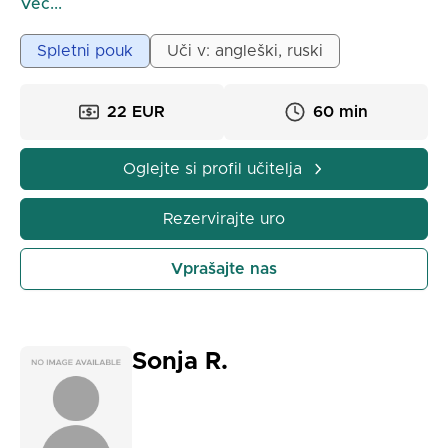
Več...
Leta 2003 sem zaključila študij na Državni univerzi v
Spletni pouk
Uči v: angleški, ruski
Tverju z magistrskim nazivom iz poučevanja ruskega
jezika. Od leta 2009 delujem kot učiteljica in
22 EUR
60 min
pomagamo ljudem, ki govorijo angleško, da se
naučijo ruskega jezika.
Oglejte si profil učitelja
Kot certificirana učiteljica imam jezikoslovno znanje,
potrebno za razlago edinstvenih značilnosti ruskega
Rezervirajte uro
jezika, kot so sistem sklonikov, glagolov gibanja,
razlike med živimi in neživimi predmeti, variacije v
Vprašajte nas
glagolskih časih in še več. Zagotovljem boljše
razumevanje s primerjavo z angleškim jezikom.
Ruski jezik se boste učili skozi praktične primere
Sonja R.
njegove uporabe in v primerjavi z angleškim jezikom.
Z drugimi besedami, nikoli vas ne bom prosila, da si
zapomnite tabelo končnic, ne da bi razložila, kako