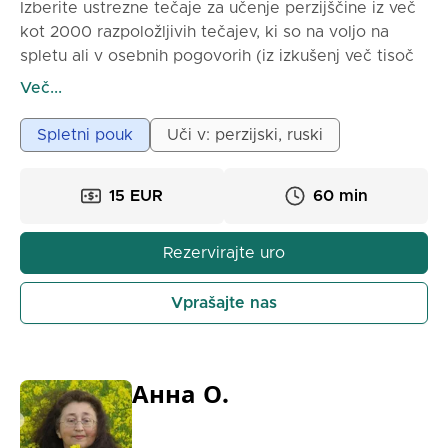
Izberite ustrezne tečaje za učenje perzijščine iz več
kot 2000 razpoložljivih tečajev, ki so na voljo na
spletu ali v osebnih pogovorih (iz izkušenj več tisoč
učencev). Glede na tečaj, boste morali izbrati
Več...
najprimernejši način učenja slovnice, besedišča in
kulture. Nekateri tečaji vključujejo tudi simulacije za
Spletni pouk
Uči v: perzijski, ruski
pogovore, konverzacije in interakcije z domorodci za
izboljšanje vaših veščin perzijščine.
15 EUR
60 min
Rezervirajte uro
Vprašajte nas
Анна О.