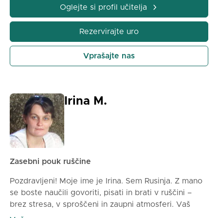
vseh ravneh: od popolnih začetnikov do naprednih
Oglejte si profil učitelja
študentov, ki želijo izboljšati svoje znanje.
Rezervirajte uro
Vprašajte nas
Irina M.
Zasebni pouk ruščine
Pozdravljeni! Moje ime je Irina. Sem Rusinja. Z mano
se boste naučili govoriti, pisati in brati v ruščini –
brez stresa, v sproščeni in zaupni atmosferi. Vaš
uspeh je moj cilj.