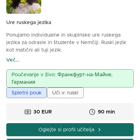
Ure ruskega jezika
Ponujamo individualne in skupinske ure ruskega
jezika za odrasle in študente v Nemčiji. Ruski jezik
kot matični ali tuji jezik.
Razumevamo zahtevnost, zato izbiramo programe
Več...
glede na cilje in raven znanja učenca.
Uporabljamo preverjeno učinkovito metodologijo.
Poučevanje v živo: Франкфурт-на-Майне,
Izkušnje poučevanja - več kot 30 let.
Германия
Spletni pouk
Uči v: ruski
30 EUR
90 min
Oglejte si profil učitelja