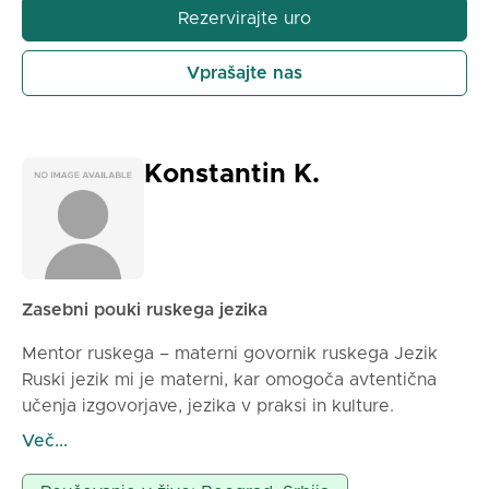
Rezervirajte uro
Vprašajte nas
Konstantin K.
Zasebni pouki ruskega jezika
Mentor ruskega – materni govornik ruskega Jezik
Ruski jezik mi je materni, kar omogoča avtentična
učenja izgovorjave, jezika v praksi in kulture.
Delujem po sodobnih metodah, z individualnim
Več...
pristopom do vsakega učenca. Poudarek je na
konverzaciji, gramatiki in praktični uporabi jezika v