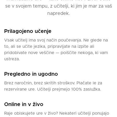
se v svojem tempu, z učitelji, ki jim je mar za vaš
Med mojimi urami bodo učenci:
napredek.
- Naučili osnovne fraze in besedišče za vsakodnevno
komunikacijo.
Prilagojeno učenje
- Izboljšali izgovarjavo in pridobili samozavest pri
Vsak učitelj ima svoj način poučevanja. Ne glede na
govoru.
to, ali se učite jezika, pripravljate na izpite ali
- Razumeli osnovne slovnične strukture in pravila
pridobivate nove veščine — poiščite nekoga, ki vam
ruskega jezika.
ustreza.
- Razvili veščine poslušanja, branja in pisanja prek
praktičnih nalog.
Pregledno in ugodno
- Spoznali rusko kulturo in načine izražanja prek
avtentičnih materialov.
Brez naročnin, brez skritih stroškov. Plačate le za
Če želite učiti ruski jezik na zanimiv in dostopen
rezervirane ure. Učitelji prejmejo 100% zaslužka.
način, pridružite se mi na pouku!
Online in v živo
Raje obiskujete ure v živo? Nekateri učitelji ponujajo