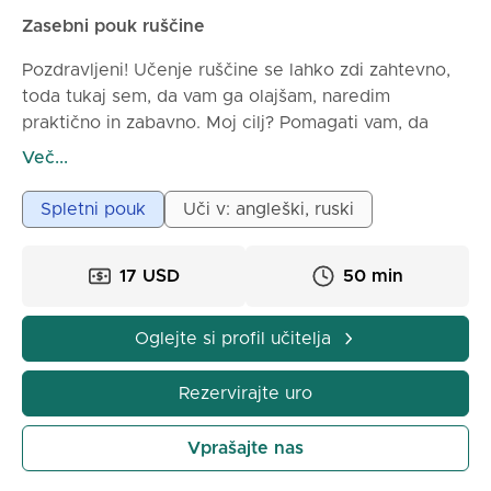
Zasebni pouk ruščine
Pozdravljeni! Učenje ruščine se lahko zdi zahtevno,
toda tukaj sem, da vam ga olajšam, naredim
praktično in zabavno. Moj cilj? Pomagati vam, da
boste samozavestno govorili rusko z družino,
Več...
prijatelji ali sodelavci. Tukaj je nekaj o meni in kaj
lahko pričakujete: • Izkušnje: več kot 12 let
Spletni pouk
Uči v: angleški, ruski
poučevanja ruščine kot maternega jezika z
magistrskim diplomo iz tolmačenja
17 USD
50 min
• Poudarek na pogovorih: delali bomo na praktičnem
znanji, da boste lahko klepetali, načrtovali in se
naravno povezovali
Oglejte si profil učitelja
• Praktični pristop: Lekcije so oblikovane glede na
vaše potrebe in situacije, ki jih želite obvladati.
Rezervirajte uro
Sprehodimo se skupaj po korakih, da bo govorjenje
ruščine postalo naravno!
Vprašajte nas