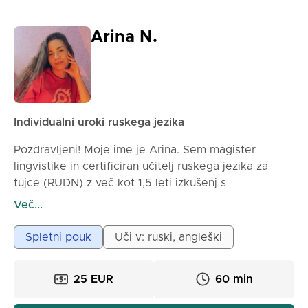
Arina N.
Individualni uroki ruskega jezika
Pozdravljeni! Moje ime je Arina. Sem magister
lingvistike in certificiran učitelj ruskega jezika za
tujce (RUDN) z več kot 1,5 leti izkušenj s
poučevanjem na spletu. Sodeloval sem s študenti iz
Več...
Avstrije, Nemčije, Francije, Senegala, Srbije, Kitajske
in Indije. Na mojih urah se osredotočamo ne le na
Spletni pouk
Uči v: ruski, angleški
gramatiko in leksiko - uvajamo se tudi v rusko
kulturo, tradicije in sodobne realnosti. Ustvarjam
25 EUR
60 min
prijazno, udobno in motivirajočo atmosfero,
uporabljam individualni pristop in poučevanje na