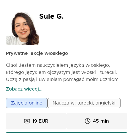
Sule G.
Prywatne lekcje włoskiego
Ciao! Jestem nauczycielem języka włoskiego,
którego językiem ojczystym jest włoski i turecki.
Uczę z pasją i uwielbiam pomagać moim uczniom
osiągać ich cele. Znając również angielski (C1),
Zobacz więcej...
francuski (B1) i niemiecki na poziomie podstawowym
(A1), mogę wspierać uczniów o różnym
Zajęcia online
Naucza w: turecki, angielski
doświadczeniu. Moje lekcje są spersonalizowane,
skupiają się na konwersacji, gramatyce i
19 EUR
45 min
praktycznym użyciu języka, czyniąc naukę zarówno
efektywną, jak i przyjemną. Mój styl nauczania jest