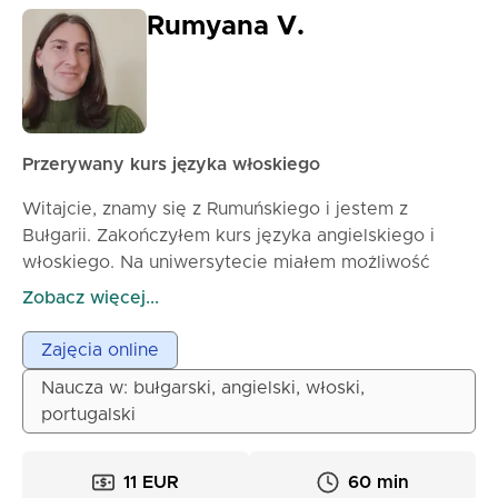
Rumyana V.
Przerywany kurs języka włoskiego
Witajcie, znamy się z Rumuńskiego i jestem z
Bułgarii. Zakończyłem kurs języka angielskiego i
włoskiego. Na uniwersytecie miałem możliwość
zapisania się na fakultatywny kurs z języka
Zobacz więcej...
portugalskiego. Wykładałem te trzy języki przez 5
lat. W moim czasie wolnym czytam różne językowe
Zajęcia online
działy, takie jak gramatyka i leksyka, a także historię
Naucza w: bułgarski, angielski, włoski,
i kulturę danego kraju, którego języka uczyłem. Mam
portugalski
indywidualny podejście do każdego kursu, staram
się pokazywać zainteresowanie i entuzjazm. Jeśli
chcesz się uczyć i pracować z pozytywnymi i
11 EUR
60 min