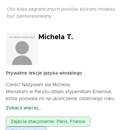
zawsze hit i naprawdę wzbogaca doświadczenie
uczenia się!
Oto kilka zagranicznych postów, którymi możesz
być zainteresowany.
Michela T.
Prywatne lekcje języka włoskiego
Cześć! Nazywam się Michela.
Mieszkam w Paryżu dzięki stypendium Erasmus,
które pozwala mi na ukończenie ostatniego roku
moich studiów licencjackich na Uniwersytecie
Zobacz więcej...
Sorbonne Nouvelle. Mój kierunek Języki, Kultury i
Literatura Obca pozwolił mi zdobyć nie tylko
Zajęcia stacjonarne: Paris, France
umiejętności językowe i semiotyczne, ale także