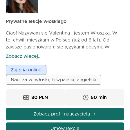
Prywatne lekcje włoskiego
Ciao! Nazywam się Valentina i jestem Włoszką. W
tej chwili mieszkam w Polsce (już od 6 lat). Od
zawsze pasjonowałam się językami obcymi. W
ostatnich latach miałam kontakt z różnymi kulturami i
Zobacz więcej...
wieloma obcokrajowcami zainteresowanymi moim
językiem, często im pomagałam i dawałam rady. Z
Zajęcia online
tego powodu pomyślałam o nauczaniu na poziomie
Naucza w: włoski, hiszpański, angielski
profesjonalnym. Uczę od około 2,5 roku online i
osobiście. Uwielbiam kreatywność i moje lekcje
nigdy nie będą nudne :D Szukam zmotywowanych
80 PLN
50 min
uczniów, którzy mają ochotę dużo uczyć się i nie
demoralizują się, jeśli na początku rzeczy mogą być
Zobacz profil nauczyciela
trochę trudne. O resztę zadbam ja! :D Napisz mi,
jakie są twoje potrzeby, twoje cele i dlaczego
Umów lekcję