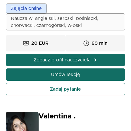
umiejętności komunikacyjnych i wprowadzania
Zajęcia online
uczniów w bogactwo kultury włoskiej. Oddana,
Naucza w: angielski, serbski, bośniacki,
empatyczna i pedagogicznie kreatywna osoba, z
chorwacki, czarnogórski, włoski
silnym poczuciem motywacji i postępu każdego
ucznia.
20 EUR
60 min
Zobacz profil nauczyciela
Umów lekcję
Zadaj pytanie
Valentina .