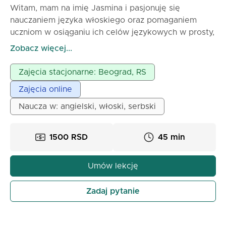
Witam, mam na imię Jasmina i pasjonuję się
nauczaniem języka włoskiego oraz pomaganiem
uczniom w osiąganiu ich celów językowych w prosty,
przyjemny i efektywny sposób.
Zobacz więcej...
Uważam, że nauka języka powinna być angażująca i
pozbawiona stresu. Dlatego tworzę przyjazną i
Zajęcia stacjonarne: Beograd, RS
wspierającą atmosferę, w której uczniowie czują się
Zajęcia online
komfortowo mówiąc i zadając pytania. Mój styl
nauczania jest cierpliwy, wspierający i zachęcający.
Naucza w: angielski, włoski, serbski
Uczestnicząc w moich lekcjach, uczniowie zwiększą
pewność siebie w mówieniu po włosku, poprawią
1500 RSD
45 min
swoje zrozumienie gramatyki i słownictwa oraz
rozwiną umiejętności potrzebne do efektywnej
komunikacji w realnych sytuacjach.
Umów lekcję
Zadaj pytanie