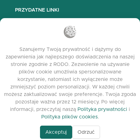
PRZYDATNE LINKI
Najczęściej zadawane pytania
Polityka prywatności
Polityka plików cookies
Szanujemy Twoją prywatność i dążymy do
Warunki korzystania
zapewnienia jak najlepszego doświadczenia na naszej
Release Notes
stronie zgodnie z RODO. Zezwolenie na używanie
plików cookie umożliwia spersonalizowane
korzystanie, natomiast ich wyłączenie może
zmniejszyć poziom personalizacji. W każdej chwili
możesz zaktualizować swoje preferencje. Twoja zgoda
pozostaje ważna przez 12 miesięcy. Po więcej
informacji, przeczytaj naszą
Polityka prywatności
i
Polityka plików cookies
.
Akceptuj
Odrzuć
www.quora.com/prof
© 2026 clasora.com platform | Wszelkie prawa
Agent-7/Maximizing-