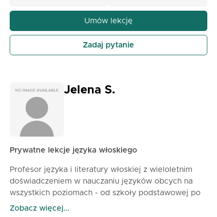
motywującymi godzinami, zapraszam!
Umów lekcję
Zadaj pytanie
Jelena S.
Prywatne lekcje języka włoskiego
Profesor języka i literatury włoskiej z wieloletnim
doświadczeniem w nauczaniu języków obcych na
wszystkich poziomach - od szkoły podstawowej po
liceum, a także w indywidualnym nauczaniu online.
Zobacz więcej...
Pasja do przekazywania wiedzy, rozwijania