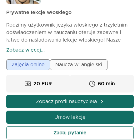
Prywatne lekcje włoskiego
Rodzimy użytkownik języka włoskiego z trzyletnim
doświadczeniem w nauczaniu oferuje zabawne i
łatwe do naśladowania lekcje włoskiego! Nasze
zajęcia obejmują zarówno gramatykę, jak i
Zobacz więcej...
konwersację, wykorzystując przykłady z życia
codziennego i praktyczne materiały. Ucz się
Zajęcia online
Naucza w: angielski
włoskiego do codziennego użytku, nie tylko na
egzaminy!
20 EUR
60 min
Zobacz profil nauczyciela
Umów lekcję
Zadaj pytanie