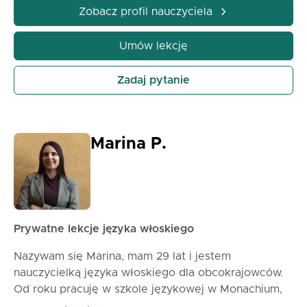
cierpliwy, motywujący i dostosowany do poziomu
Zobacz profil nauczyciela
każdego ucznia. Poza godzinami lekcji uwielbiam
odkrywać kultury, czytać i podróżować. Nie mogę
Umów lekcję
się doczekać, aby pomóc Ci pewnie mówić po
włosku w Twojej podróży językowej!
Zadaj pytanie
Marina P.
Prywatne lekcje języka włoskiego
Nazywam się Marina, mam 29 lat i jestem
nauczycielką języka włoskiego dla obcokrajowców.
Od roku pracuję w szkole językowej w Monachium,
gdzie codziennie mam okazję dzielić się pięknem