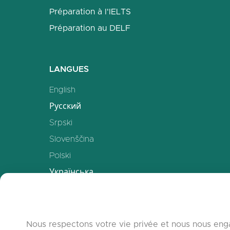
Préparation à l'IELTS
Préparation au DELF
LANGUES
English
Русский
Srpski
Slovenščina
Polski
Українська
Deutsch
Español
Français
Nous respectons votre vie privée et nous nous enga