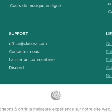
un
Cours de musique en ligne
C
SUPPORT
LI
office@clasora.com
Qu
Contactez-nous
Pol
Laisser un commentaire
Pol
Discord
Con
No
geons à offrir la meilleure expérience sur notre site we