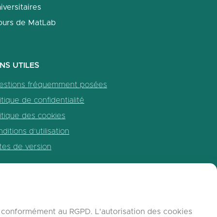
iversitaires
ours de MatLab
ENS UTILES
estions fréquemment posées
itique de confidentialité
itique des cookies
ditions d’utilisation
tes de version
b, conformément au RGPD. L'autorisation des cookies