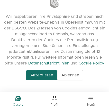
Cookie-Richtlinien
Nutzungsbedingungen
Wir respektieren Ihre Privatsphäre und streben nach
Release Notes
dem besten Website-Erlebnis in Übereinstimmung mit
der DSGVO. Das Zulassen von Cookies ermöglicht ein
maßgeschneidertes Erlebnis, während das
Deaktivieren der Cookies die Personalisierung
verringern kann. Sie können Ihre Einstellungen
jederzeit aktualisieren. Ihre Zustimmung bleibt 12
Monate gültig. Für weitere Informationen lesen Sie
bitte unsere
Datenschutzrichtlinien
und
Cookie Policy
.
Akzeptieren
Ablehnen
www.quora.com/prof
© 2026 clasora.com platform | Alle Rechte
Agent-7/Maximizing-
vorbehalten | Developed by
C9 Group
Learning-Potential-T
alternativeto.net/software/clasora/about
Benefits-of-1-on-1-C
In-the-ever-evolving
of-education-person
lea
Clasora
Profil
Menü