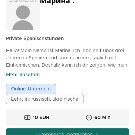
Марина .
Private Spanischstunden
Hallo! Mein Name ist Marina. Ich lebe seit über drei
Jahren in Spanien und kommuniziere täglich mit
Einheimischen. Deshalb kann ich dir zeigen, wie man
Spanisch im Alltag und nicht nur in Büchern spricht.
Mehr ansehen...
Als Psychologin und Philologin hilft es mir, die
Sprache besser und interessanter zu unterrichten. In
Online-Unterricht
meinen Stunden versuche ich immer, so viel wie
Lehrt in: russisch, ukrainische
möglich sprechen zu lassen - durch Gespräche,
Dialoge und praktische Situationen. Grammatik und
neue Wörter lernen wir anhand lebendiger Beispiele,
10 EUR
60 Min
damit sie leicht zu merken und sofort anzuwenden
sind.
Tutorenprofil betrachten