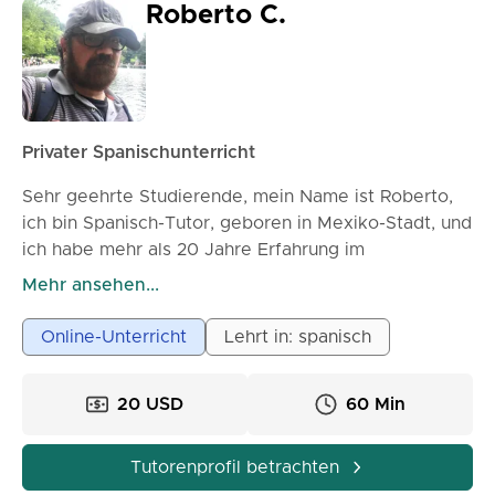
Roberto C.
Privater Spanischunterricht
Sehr geehrte Studierende, mein Name ist Roberto,
ich bin Spanisch-Tutor, geboren in Mexiko-Stadt, und
ich habe mehr als 20 Jahre Erfahrung im
Präsenzunterricht von Spanisch in New York City. Ich
Mehr ansehen...
biete personalisierten Unterricht an. Ich habe über
20 Jahre Erfahrung im Unterrichten von Spanisch in
Online-Unterricht
Lehrt in: spanisch
New York für Studierende aller Niveaus. Ich bin
Absolvent der Columbia University in New York City.
20 USD
60 Min
Ich habe mit erwachsenen Studierenden in
Privatunterricht bei ihnen zu Hause, an Universitäten,
Schulen, Unternehmen und Organisationen
Tutorenprofil betrachten
gearbeitet. Zu meinen Studierenden zählten