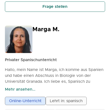
nur Theorie zu lernen
Hörverständnis verbessern und das 'nützliche'
Frage stellen
Englisch/Spanisch beherrschen, das Sie für Reisen,
Arbeit oder das tägliche Leben benötigen. Mein Ziel
ist es, Ihren Lernprozess in eine fesselnde und
lohnende Erfahrung zu verwandeln, bei der Sie in
Marga M.
jeder Sitzung greifbare Fortschritte sehen können.
Privater Spanischunterricht
Hallo, mein Name ist Marga, ich komme aus Spanien
und habe einen Abschluss in Biologie von der
Universität Granada. Ich liebe es, Spanisch zu
unterrichten und den Fortschritt meiner Schüler Tag
Mehr ansehen...
für Tag zu beobachten. Mein Unterricht ist praktisch,
nah und an dein Tempo angepasst, immer in einer
Online-Unterricht
Lehrt in: spanisch
entspannten und motivierenden Atmosphäre. Ich