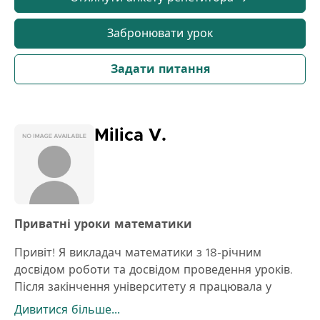
матеріал, який нам потрібен для заняття.
2) Урок починаємо з короткого пояснення теми.
Забронювати урок
3) Разом проходимо приклади та завдання.
4) Повторюємо, доки учень не буде впевнений у
Задати питання
матеріалі.
5) Після закінчення уроку бажано ще раз
самостійно пройти завдання з уроку, а також
додаткові завдання зі збірки, щоб потім змогти
Milica V.
проконсультуватися зі мною щодо неясностей.
Моя мета — щоб учні набули впевненості у
вирішенні математичних проблем і сприймали
математику як щось, що можна зрозуміти і
застосувати — не як щось складне.
Приватні уроки математики
Привіт! Я викладач математики з 18-річним
досвідом роботи та досвідом проведення уроків.
Після закінчення університету я працювала у
середній школі, а потім перейшла до початкової. Я
Дивитися більше...