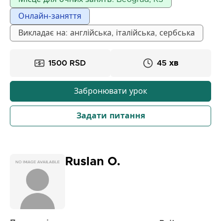
підтримуючу атмосферу, де студенти почуваються
Онлайн-заняття
комфортно, розмовляючи та задаючи питання.
Мій стиль викладання терплячий, підтримуючий
Викладає на: англійська, італійська, сербська
та заохочувальний. Відвідуючи мої заняття,
студенти набудуть впевненості у розмові
1500 RSD
45 хв
італійською мовою, покращать своє розуміння
граматики та словникового запасу та розвинуть
навички, необхідні для ефективного спілкування в
Забронювати урок
реальних життєвих ситуаціях.
Задати питання
Ruslan O.