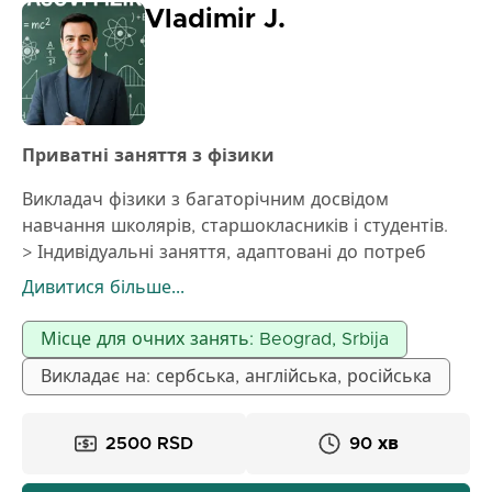
Vladimir J.
Приватні заняття з фізики
Викладач фізики з багаторічним досвідом
навчання школярів, старшокласників і студентів.
> Індивідуальні заняття, адаптовані до потреб
учнів.
Дивитися більше...
> Підготовка до іспитів, тестів і випускних іспитів.
> Приїжджаю за адресою
Місце для очних занять: Beograd, Srbija
За домовленістю можливі заняття також для
Викладає на: сербська, англійська, російська
студентів факультетів і вищих шкіл. Ми можемо
допомогти:
> Розібратися з найскладнішими уроками і
2500 RSD
90 хв
набратися впевненості
> Зменшити стрес перед іспитами і тестами