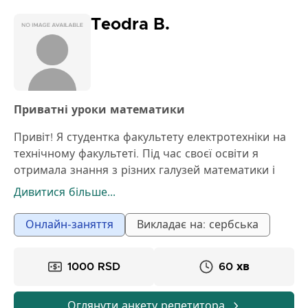
Teodra B.
Приватні уроки математики
Привіт! Я студентка факультету електротехніки на
технічному факультеті. Під час своєї освіти я
отримала знання з різних галузей математики і
маю певний досвід у викладанні дітям початкової
Дивитися більше...
та середньої школи. На моїх уроках ми працюємо
повільно і ґрунтовно, з поясненнями,
Онлайн-заняття
Викладає на: сербська
адаптованими до рівня учня. Я намагаюся, щоб
кожен зрозумів суть завдань, а не просто вивчив
1000 RSD
60 хв
формули напам'ять.
Як виглядають уроки:
1) Перед самим уроком необхідно надіслати мені
Оглянути анкету репетитора