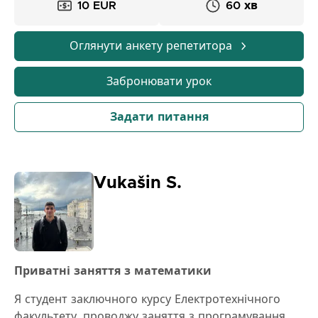
10 EUR
60 хв
Оглянути анкету репетитора
Забронювати урок
Задати питання
Vukašin S.
Приватні заняття з математики
Я студент заключного курсу Електротехнічного
факультету, проводжу заняття з програмування,