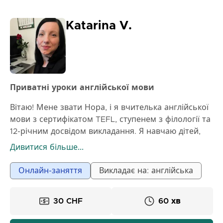
Katarina V.
Приватні уроки англійської мови
Вітаю! Мене звати Нора, і я вчителька англійської
мови з сертифікатом TEFL, ступенем з філології та
12-річним досвідом викладання. Я навчаю дітей,
підлітків і дорослих, спеціалізуючись на допомозі
Дивитися більше...
учням у створенні міцної основи англійської мови.
Мої уроки терплячі, цікаві та адаптовані до потреб
Онлайн-заняття
Викладає на: англійська
кожного учня. Незалежно від того, чи хочете ви
покращити свою розмовну мову, граматику,
30 CHF
60 хв
вимову чи впевненість, я буду підтримувати вас
на кожному кроці. Я вірю, що навчання