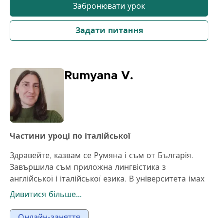
Забронювати урок
> Поліпшити оцінки і навчитися вирішувати
проблеми з легкістю
Задати питання
Rumyana V.
Частини уроці по італійської
Здравейте, казвам се Румяна і съм от Българія.
Завършила съм приложна лингвістика з
англійської і італійської езика. В університета імах
възможността да запиша і факультативен курс по
Дивитися більше...
португальські езика. Преподавам тези 3 езикі от 5
години. В моїте часове покриваме різнi мовні
Онлайн-заняття