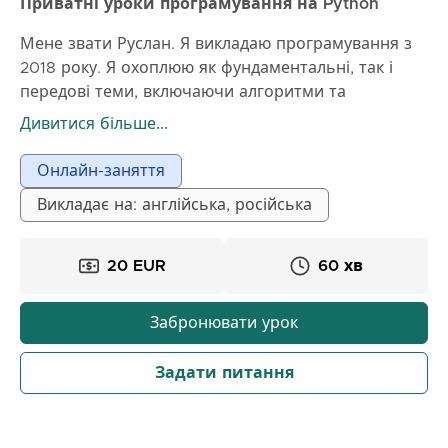
Приватні уроки програмування на Python
Мене звати Руслан. Я викладаю програмування з
2018 року. Я охоплюю як фундаментальні, так і
передові теми, включаючи алгоритми та
структури даних, якість коду та продуктивність.
Дивитися більше...
Моя увага зосереджена на розумінні принципів,
практичному досвіді та вирішенні проблем. Я
Онлайн-заняття
також допомагаю людям готуватися до технічних
Викладає на: англійська, російська
співбесід.
20 EUR
60 хв
Забронювати урок
Задати питання