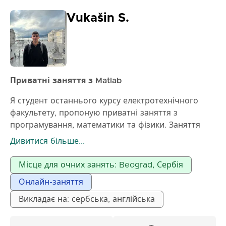
Vukašin S.
Приватні заняття з Matlab
Я студент останнього курсу електротехнічного
факультету, пропоную приватні заняття з
програмування, математики та фізики. Заняття
можуть проходити онлайн або в режимі офлайн,
Дивитися більше...
залежно від домовленості
Місце для очних занять: Beograd, Сербія
Онлайн-заняття
Викладає на: сербська, англійська