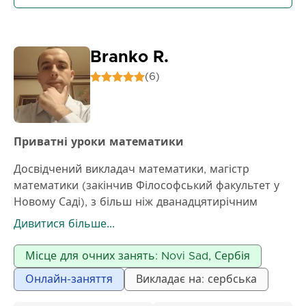
Branko R.
(6)
Приватні уроки математики
Досвідчений викладач математики, магістр
математики (закінчив Філософський факультет у
Новому Саді), з більш ніж дванадцятирічним
досвідом роботи в початкових і середніх школах, а
Дивитися більше...
також приватних уроках, проводить приватні
заняття з математики для учнів початкових,
Місце для очних занять: Novi Sad, Сербія
середніх шкіл та студентів. Терпіння та
Онлайн-заняття
Викладає на: сербська
наполегливість у роботі з учнями є головними
рисами моєї роботи.