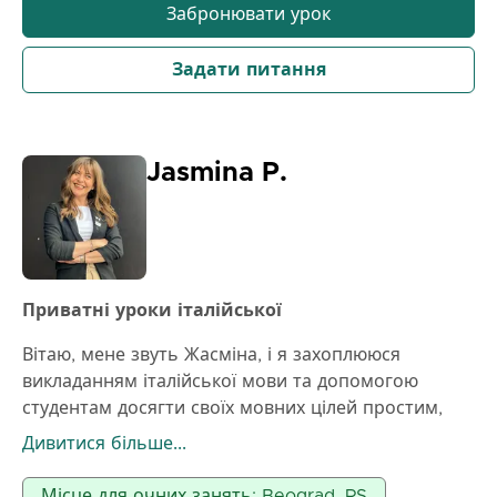
англійської має бути приємним, заохочувальним і
Забронювати урок
практичним. Моя мета – допомогти кожному
учню почуватися впевнено, використовуючи
Задати питання
англійську мову в повсякденному житті.
Jasmina P.
Приватні уроки італійської
Вітаю, мене звуть Жасміна, і я захоплююся
викладанням італійської мови та допомогою
студентам досягти своїх мовних цілей простим,
приємним та ефективним способом.
Дивитися більше...
Я вірю, що вивчення мови має бути цікавим і без
стресу. Саме тому я створюю дружню та
Місце для очних занять: Beograd, RS