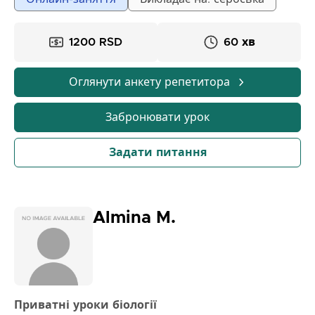
вирішуємо неясності та вчимо нові уроки. Уроки
призначені для учнів початкових та середніх шкіл і
включають:
1200 RSD
60 хв
• Підготовку до уроків, тестів та малої атестації
• Допомогу у виконанні домашніх завдань
Оглянути анкету репетитора
• Підготовку до конкурсів та просунуті програми
• Матеріали для повторення пройденого
Забронювати урок
матеріалу після кожного уроку
• Заняття віч-на-віч або онлайн
Задати питання
Almina M.
Приватні уроки біології