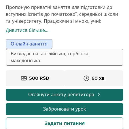
Пропоную приватні заняття для підготовки до
вступних іспитів до початкової, середньої школи
та університету. Працюючи зі мною, учні:
🔹 Розвивають глибше розуміння біології, а не
Дивитися більше...
просто заучування
🔹 Навчаються зв'язувати поняття і логічно
Онлайн-заняття
мислити
Викладає на: англійська, сербська,
🔹 Отримують впевненість для тестів, усних
македонська
іспитів та вступних іспитів
🔹 Отримують чіткі конспекти та резюме після
кожного заняття
500 RSD
60 хв
🔹 Навчаються з практичними прикладами та
візуальними поясненнями (презентації, діаграми,
Оглянути анкету репетитора
зображення)
Забронювати урок
Задати питання