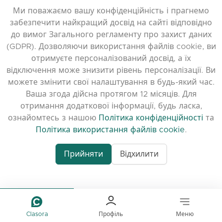
Ми поважаємо вашу конфіденційність і прагнемо
Політика використання файлів cookie
забезпечити найкращий досвід на сайті відповідно
Умови користування
до вимог Загального регламенту про захист даних
Примітки до випуску
(GDPR). Дозволяючи використання файлів cookie, ви
отримуєте персоналізований досвід, а їх
відключення може знизити рівень персоналізації. Ви
можете змінити свої налаштування в будь-який час.
Ваша згода дійсна протягом 12 місяців. Для
отримання додаткової інформації, будь ласка,
ознайомтесь з нашою
Політика конфіденційності
та
Політика використання файлів cookie
.
Прийняти
Відхилити
www.quora.com/prof
© 2026 clasora.com platform | Всі права
Agent-7/Maximizing-
захищені | Developed by
C9 Group
Learning-Potential-T
alternativeto.net/software/clasora/about
Benefits-of-1-on-1-C
In-the-ever-evolving
of-education-person
lea
Clasora
Профіль
Меню