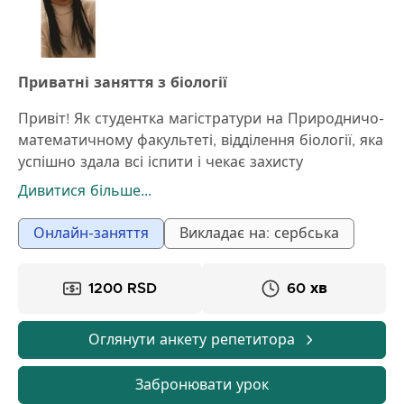
Приватні заняття з біології
Привіт! Як студентка магістратури на Природничо-
математичному факультеті, відділення біології, яка
успішно здала всі іспити і чекає захисту
магістерської роботи, я знаю, наскільки період
Дивитися більше...
навчання, підготовки до іспитів та покращення
оцінок може бути складним, важким і стресовим
Онлайн-заняття
Викладає на: сербська
для учнів та батьків.
Я хочу допомогти вам зрозуміти біологію,
1200 RSD
60 хв
полегшити процес навчання і допомогти вам
отримати кращі оцінки. Тому я пропоную вам
надзвичайно терпіння і підтримку.
Оглянути анкету репетитора
Моя мета – познайомити вас з більш цікавою і
легкою стороною біології.
Забронювати урок
Разом ми побудуємо міцні знання і забезпечимо