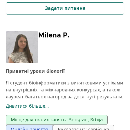
покращення оцінок.
Задати питання
Мій метод – допомогти вам зрозуміти матеріал, а
не просто вчити.
Milena P.
Приватні уроки біології
Я студент біоінформатики з винятковими успіхами
на внутрішніх та міжнародних конкурсах, а також
лауреат багатьох нагород за досягнуті результати.
Біологія може здаватися складною та нудною,
Дивитися більше...
коли її вивчають напам'ять без розуміння. Щоб
матеріал був зрозумілим, під час уроків ми
Місце для очних занять: Beograd, Srbija
креативно та за допомогою різних методів роботи
Онлайн-заняття
Викладає на: сербська