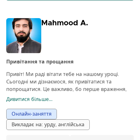
Mahmood A.
Привітання та прощання
Привіт! Ми раді вітати тебе на нашому уроці.
Сьогодні ми дізнаємося, як привітатися та
попрощатися. Це важливо, бо перше враження,
яке ти справляєш, залежить від того, як ти
Дивитися більше...
вітаєшся та прощаєшся. Ми також дізнаємося, як
класти руки та говорити «до побачення» різними
Онлайн-заняття
мовами.
Викладає на: урду, англійська