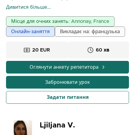
терплячим, я допомагаю кожному учневі
Дивитися більше...
стабільно прогресувати, розуміти ключові поняття
та успішно складати іспити завдяки
Місце для очних занять: Annonay, France
персоналізованому супроводу.
Онлайн-заняття
Викладає на: французька
20 EUR
60 хв
Оглянути анкету репетитора
Забронювати урок
Задати питання
Ljiljana V.