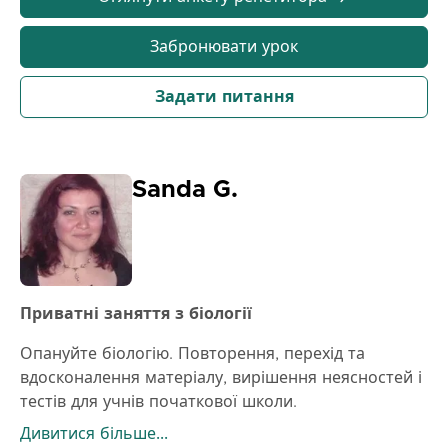
навчання може проводитися онлайн.
До зустрічі!
Забронювати урок
Задати питання
Sanda G.
Приватні заняття з біології
Опануйте біологію. Повторення, перехід та
вдосконалення матеріалу, вирішення неясностей і
тестів для учнів початкової школи.
Підготовка учнів до здачі вступних іспитів до
Дивитися більше...