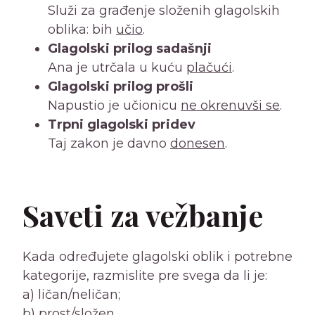
Služi za građenje složenih glagolskih
oblika: bih
učio
.
Glagolski prilog sadašnji
Ana je utrčala u kuću
plačući
.
Glagolski prilog prošli
Napustio je učionicu
ne okrenuvši se
.
Trpni glagolski pridev
Taj zakon je davno
donesen
.
Saveti za vežbanje
Kada određujete glagolski oblik i potrebne
kategorije, razmislite pre svega da li je:
a) ličan/neličan;
b) prost/složen.