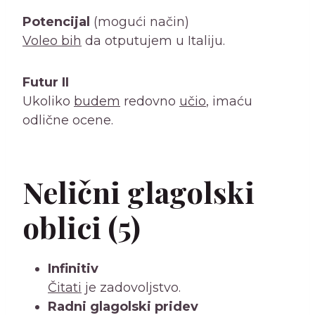
Potencijal
(mogući način)
Voleo bih
da otputujem u Italiju.
Futur II
Ukoliko
budem
redovno
učio
, imaću
odlične ocene.
Nelični glagolski
oblici (5)
Infinitiv
Čitati
je zadovoljstvo.
Radni glagolski pridev