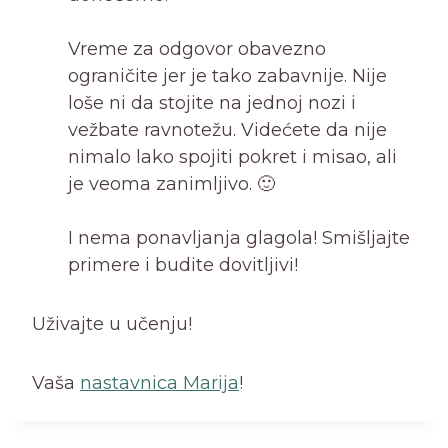
Vreme za odgovor obavezno
ograničite jer je tako zabavnije. Nije
loše ni da stojite na jednoj nozi i
vežbate ravnotežu. Videćete da nije
nimalo lako spojiti pokret i misao, ali
je veoma zanimljivo. 🙂
I nema ponavljanja glagola! Smišljajte
primere i budite dovitljivi!
Uživajte u učenju!
Vaša
nastavnica Marija
!