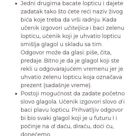
Jedni drugima bacate lopticu i dajete
zadatak tako što ćete reći naziv živog
bića koje treba da vrši radnju. Kada
učenik izgovori
učiteljica
i baci zelenu
lopticu, učenik koji je uhvatio lopticu
smišlja glagol u skladu sa tim.
Odgovor može da glasi: piše, čita,
predaje. Bitno je da je glagol koji ste
rekli u odgovarajućem vremenu jer je
uhvatio zelenu lopticu koja označava
prezent (sadašnje vreme).
Postoji mogućnost da zadate početno
slovo glagola. Učenik izgovori slovo
d
i
baci plavu lopticu. Prihvatljiv odgovor
bi bio svaki glagol koji je u futuru I i
počinje na
d
: daću, diraću, doći ću,
donećemo.