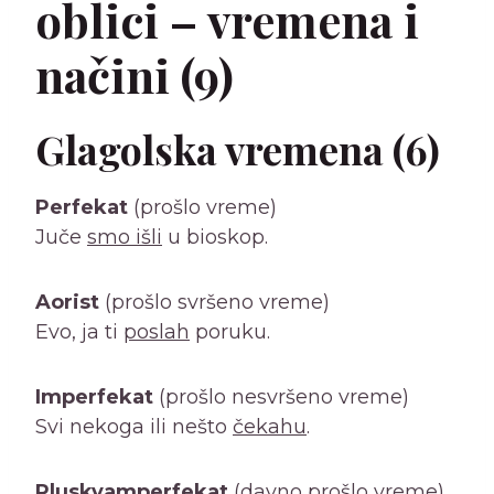
oblici – vremena i
načini (9)
Glagolska vremena (6)
Perfekat
(prošlo vreme)
Juče
smo išli
u bioskop.
Aorist
(prošlo svršeno vreme)
Evo, ja ti
poslah
poruku.
Imperfekat
(prošlo nesvršeno vreme)
Svi nekoga ili nešto
čekahu
.
Pluskvamperfekat
(davno prošlo vreme)