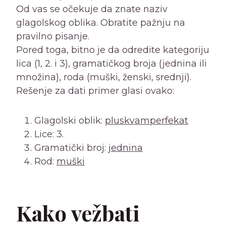
Od vas se očekuje da znate naziv
glagolskog oblika. Obratite pažnju na
pravilno pisanje.
Pored toga, bitno je da odredite kategoriju
lica (1, 2. i 3), gramatičkog broja (jednina ili
množina), roda (muški, ženski, srednji).
Rešenje za dati primer glasi ovako:
Glagolski oblik:
pluskvamperfekat
Lice: 3.
Gramatički broj:
jednina
Rod:
muški
Kako vežbati