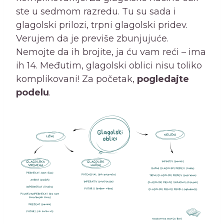
ste u sedmom razredu. Tu su sada i
glagolski prilozi, trpni glagolski pridev.
Verujem da je previše zbunjujuće.
Nemojte da ih brojite, ja ću vam reći – ima
ih 14. Međutim, glagolski oblici nisu toliko
komplikovani! Za početak,
pogledajte
podelu
.