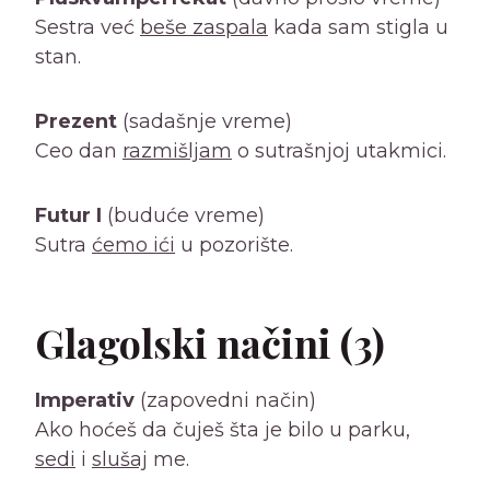
Sestra već
beše zaspala
kada sam stigla u
stan.
Prezent
(sadašnje vreme)
Ceo dan
razmišljam
o sutrašnjoj utakmici.
Futur I
(buduće vreme)
Sutra
ćemo ići
u pozorište.
Glagolski načini (3)
Imperativ
(zapovedni način)
Ako hoćeš da čuješ šta je bilo u parku,
sedi
i
slušaj
me.