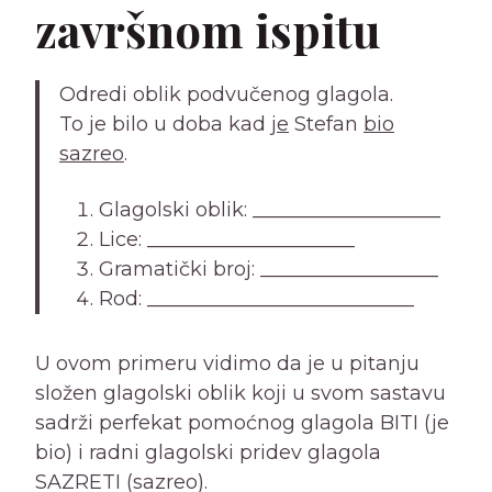
završnom ispitu
Odredi oblik podvučenog glagola.
To je bilo u doba kad
je
Stefan
bio
sazreo
.
Glagolski oblik: ___________________
Lice: _____________________
Gramatički broj: __________________
Rod: ___________________________
U ovom primeru vidimo da je u pitanju
složen glagolski oblik koji u svom sastavu
sadrži perfekat pomoćnog glagola BITI (je
bio) i radni glagolski pridev glagola
SAZRETI (sazreo).