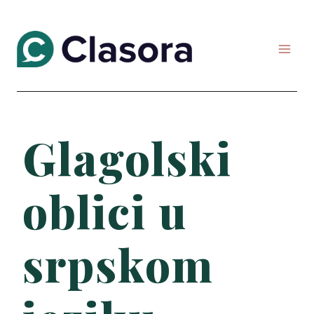
Skip
to
content
Glagolski
oblici u
srpskom