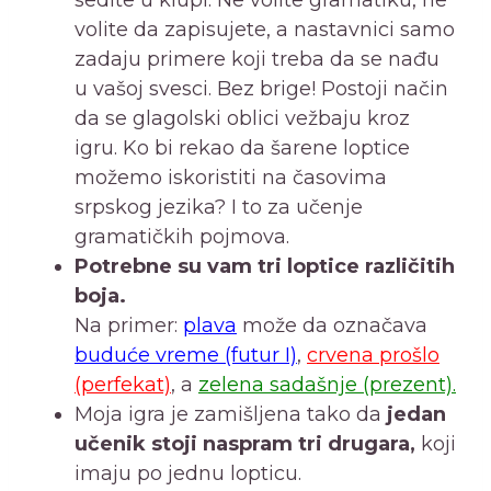
sedite u klupi. Ne volite gramatiku, ne
volite da zapisujete, a nastavnici samo
zadaju primere koji treba da se nađu
u vašoj svesci. Bez brige! Postoji način
da se glagolski oblici vežbaju kroz
igru. Ko bi rekao da šarene loptice
možemo iskoristiti na časovima
srpskog jezika? I to za učenje
gramatičkih pojmova.
Potrebne su vam tri loptice različitih
boja.
Na primer:
plava
može da označava
buduće vreme (futur I)
,
crvena prošlo
(perfekat)
, a
zelena sadašnje (prezent).
Moja igra je zamišljena tako da
jedan
učenik stoji naspram tri drugara,
koji
imaju po jednu lopticu.