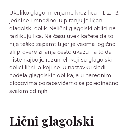
Ukoliko glagol menjamo kroz lica – 1, 2. i 3.
jednine i množine, u pitanju je ličan
glagolski oblik. Nelični glagolski oblici ne
razlikuju lica. Na času uvek kažete da to
nije teško zapamtiti jer je veoma logično,
ali provere znanja često ukažu na to da
niste najbolje razumeli koji su glagolski
oblici lični, a koji ne. U nastavku sledi
podela glagolskih oblika, a u narednim
blogovima pozabavićemo se pojedinačno
svakim od njih.
Lični glagolski