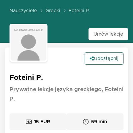
Nauczyciele
Grecki
Foteini P.
Umów lekcję
Udostępnij
Foteini P.
Prywatne lekcje języka greckiego, Foteini
P.
15 EUR
59 min