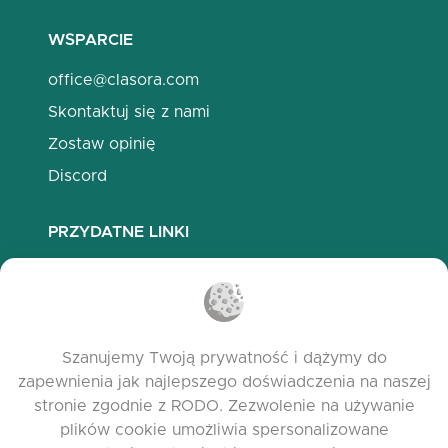
WSPARCIE
office@clasora.com
Skontaktuj się z nami
Zostaw opinię
Discord
PRZYDATNE LINKI
Najczęściej zadawane pytania
Polityka prywatności
Polityka plików cookies
Szanujemy Twoją prywatność i dążymy do
Warunki korzystania
zapewnienia jak najlepszego doświadczenia na naszej
Release Notes
stronie zgodnie z RODO. Zezwolenie na używanie
plików cookie umożliwia spersonalizowane