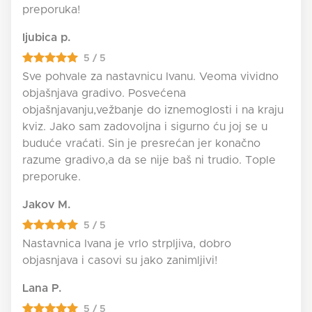
preporuka!
ljubica p.
5 / 5
Sve pohvale za nastavnicu Ivanu. Veoma vividno
objašnjava gradivo. Posvećena
objašnjavanju,vežbanje do iznemoglosti i na kraju
kviz. Jako sam zadovoljna i sigurno ću joj se u
buduće vraćati. Sin je presrećan jer konačno
razume gradivo,a da se nije baš ni trudio. Tople
preporuke.
Jakov M.
5 / 5
Nastavnica Ivana je vrlo strpljiva, dobro
objasnjava i casovi su jako zanimljivi!
Lana P.
5 / 5