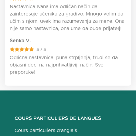
Nastavnica Ivana ima odličan način da
zainteresuje učenika za gradivo. Mnogo volim da
učim s njom, uvek ima razumevanja za mene. Ona
nije samo nastavnica, ona ume da bude prijatelj!
Senka V.
5 / 5
Odlična nastavnica, puna strpljenja, trudi se da
objasni deci na najprihvatljiviji način. Sve
preporuke!
COURS PARTICULIERS DE LANGUES
Cours particuliers d'anglais