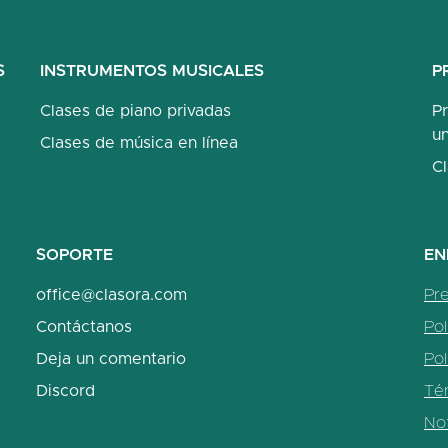
S
INSTRUMENTOS MUSICALES
P
Clases de piano privadas
P
un
Clases de música en línea
C
SOPORTE
EN
office@clasora.com
Pr
Contáctanos
Pol
Deja un comentario
Pol
Discord
Tér
Not