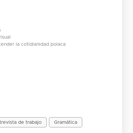
s
isual
tender la cotidianidad polaca
trevista de trabajo
Gramática