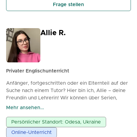
flüssiger und selbstbewusster zu verwenden. Schüler
Frage stellen
beschreiben meine Lektionen als freundlich,
motivierend und effektiv. Ich glaube, dass das
Erlernen einer Sprache Spaß machen sollte, deshalb
schaffe ich eine positive Umgebung, in der Sie
Allie R.
Schritt für Schritt Fortschritte machen und stolz auf
Ihre Erfolge sein können. Wenn Sie bereit sind, Ihr
Englisch auf eine natürliche und lohnende Weise zu
verbessern, würde ich gerne mit Ihnen
zusammenarbeiten!
Privater Englischunterricht
Anfänger, fortgeschritten oder ein Elternteil auf der
Suche nach einem Tutor? Hier bin ich, Allie – deine
Freundin und Lehrerin! Wir können über Serien,
Musik oder Quantenmechanik sprechen – wie du
Mehr ansehen...
möchtest 👩‍🏫! Ich bin eine enthusiastische und
kreative Englischlehrerin mit 4 Jahren
Persönlicher Standort: Odesa, Ukraine
Unterrichtserfahrung. Ich habe mit Schülern aus
Online-Unterricht
verschiedenen Ländern (China, Vietnam, Philippinen,