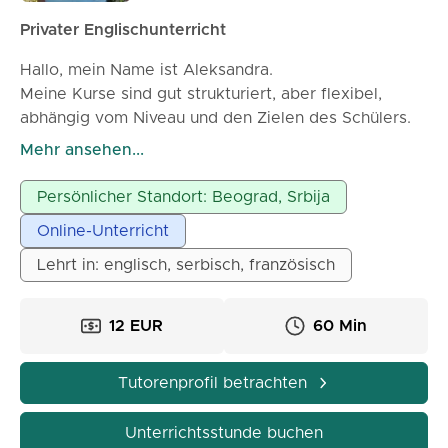
Privater Englischunterricht
Hallo, mein Name ist Aleksandra.
Meine Kurse sind gut strukturiert, aber flexibel,
abhängig vom Niveau und den Zielen des Schülers.
Ob Sie Englisch für Reisen, Arbeit, Schule oder
Mehr ansehen...
persönliche Weiterentwicklung benötigen, ich
schaffe eine entspannte und ermutigende
Persönlicher Standort: Beograd, Srbija
Lernumgebung, in der Sie Ihre Sprech-, Hör- und
Online-Unterricht
Verständnisfähigkeiten Schritt für Schritt verbessern
können.
Lehrt in: englisch, serbisch, französisch
Ich freue mich darauf, Ihnen zu helfen, Ihre
Sprachziele durch angenehme und effektive
12 EUR
60 Min
Lektionen zu erreichen!
Tutorenprofil betrachten
Unterrichtsstunde buchen