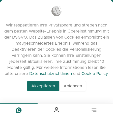
Datenschutzrichtlinien
Cookie-Richtlinien
Nutzungsbedingungen
Wir respektieren Ihre Privatsphäre und streben nach
Release Notes
dem besten Website-Erlebnis in Übereinstimmung mit
der DSGVO. Das Zulassen von Cookies ermöglicht ein
maßgeschneidertes Erlebnis, während das
Deaktivieren der Cookies die Personalisierung
verringern kann. Sie können Ihre Einstellungen
jederzeit aktualisieren. Ihre Zustimmung bleibt 12
Monate gültig. Für weitere Informationen lesen Sie
bitte unsere
Datenschutzrichtlinien
und
Cookie Policy
.
Akzeptieren
Ablehnen
www.quora.com/prof
© 2026 clasora.com platform | Alle Rechte
Agent-7/Maximizing-
vorbehalten | Developed by
C9 Group
Learning-Potential-T
alternativeto.net/software/clasora/about
Benefits-of-1-on-1-C
In-the-ever-evolving
of-education-person