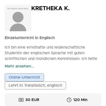
KRETHEKA K.
Einzelunterricht in Englisch
Ich bin eine ernsthafte und leidenschaftliche
Studentin der englischen Sprache mit guten
schriftlichen und mündlichen Kenntnissen. Ich helfe
Schülern der Grundschule, weiterführenden Schulen
Mehr ansehen...
und des Gymnasiums sowie Studenten dabei, ihr
Verständnis, ihre mündliche Ausdrucksfähigkeit und
Online-Unterricht
ihre Grammatik zu verbessern. Ich habe die
Lehrt in: französisch, englisch
Cambridge University Diplome bis zum FCE-Niveau
absolviert. Ich habe bereits Schülern in meinem
Umfeld geholfen, ihre Englischkenntnisse zu
30 EUR
120 Min
verbessern, insbesondere bei der Vorbereitung auf