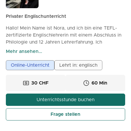
Privater Englischunterricht
Hallo! Mein Name ist Nora, und ich bin eine TEFL-
zertifizierte Englischlehrerin mit einem Abschluss in
Philologie und 12 Jahren Lehrerfahrung. Ich
unterrichte Kinder, Jugendliche und Erwachsene und
Mehr ansehen...
spezialisiere mich darauf, Lernenden zu helfen, eine
solide Grundlage im Englischen aufzubauen. Mein
Online-Unterricht
Lehrt in: englisch
Unterricht ist geduldig, ansprechend und auf die
Bedürfnisse jedes Schülers zugeschnitten. Ob Sie
30 CHF
60 Min
Ihre Sprechfähigkeiten, Grammatik, Aussprache oder
Ihr Selbstvertrauen verbessern möchten, ich
unterstütze Sie bei jedem Schritt. Ich glaube, dass
Unterrichtsstunde buchen
das Erlernen von Englisch angenehm, ermutigend
und praktisch sein sollte. Mein Ziel ist es, jedem
Frage stellen
Schüler zu helfen, sich im täglichen Leben sicher im
Umgang mit Englisch zu fühlen.