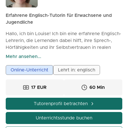
Erfahrene Englisch-Tutorin für Erwachsene und
Jugendliche
Hallo, ich bin Louise! Ich bin eine erfahrene Englisch-
Lehrerin, die Lernenden dabei hilft, ihre Sprech-,
Hörfähigkeiten und ihr Selbstvertrauen in realen
Situationen zu verbessern. Ich spezialisiere mich auf
Mehr ansehen...
den Unterricht für Erwachsene und Jugendliche auf
Anfänger- bis Mittelstufenniveau und entwerfe
Online-Unterricht
Lehrt in: englisch
Lektionen, die praktisch, angenehm und auf Ihre
Ziele zugeschnitten sind. Mein Ansatz ist interaktiv
17 EUR
60 Min
und unterstützend – ich konzentriere mich auf
nützlichen Wortschatz, natürliche Ausdrücke und
klare Grammatikerklärungen, die durch
Tutorenprofil betrachten
Konversationspraxis zum Leben erweckt werden. Ob
Sie sich auf Reisen, Arbeit oder alltägliche
Unterrichtsstunde buchen
Kommunikation vorbereiten, ich helfe Ihnen, Englisch