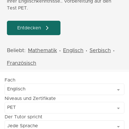
Ihrer Englischkenntnisse.. Vorbereitung auf den
Test PET.
Entdecken
Beliebt:
Mathematik
Englisch
Serbisch
•
•
•
Französisch
Fach
Englisch
Niveaus und Zertifikate
PET
Der Tutor spricht
Jede Sprache