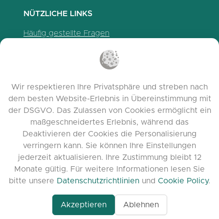
NÜTZLICHE LINKS
Häufig gestellte Fragen
Datenschutzrichtlinien
Cookie-Richtlinien
Nutzungsbedingungen
Wir respektieren Ihre Privatsphäre und streben nach
Release Notes
dem besten Website-Erlebnis in Übereinstimmung mit
der DSGVO. Das Zulassen von Cookies ermöglicht ein
maßgeschneidertes Erlebnis, während das
Deaktivieren der Cookies die Personalisierung
verringern kann. Sie können Ihre Einstellungen
jederzeit aktualisieren. Ihre Zustimmung bleibt 12
Monate gültig. Für weitere Informationen lesen Sie
bitte unsere
Datenschutzrichtlinien
und
Cookie Policy
.
Akzeptieren
Ablehnen
www.quora.com/prof
© 2026 clasora.com platform | Alle Rechte
Agent-7/Maximizing-
vorbehalten | Developed by
C9 Group