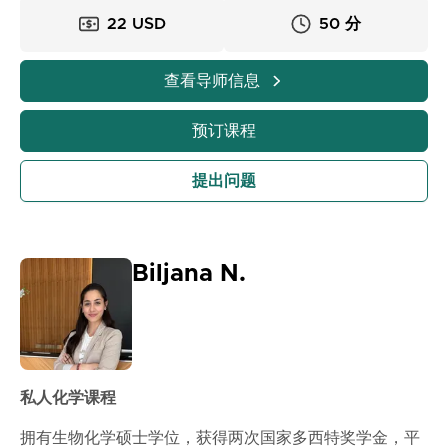
认知和概念化的方式教授化学，专注于帮助学生真正理解
22 USD
50 分
概念背后的原因，而不仅仅是记忆公式。我的课程旨在建
立坚实的基础，提高解决问题的能力，并增强学生对化学
查看导师信息
的信心。如果你想让化学变得更清晰、更有趣、更容易理
解，我很乐意在你的学习旅程中指导你。预约一节课，让
预订课程
我们一起探索化学吧！
提出问题
Biljana N.
私人化学课程
拥有生物化学硕士学位，获得两次国家多西特奖学金，平