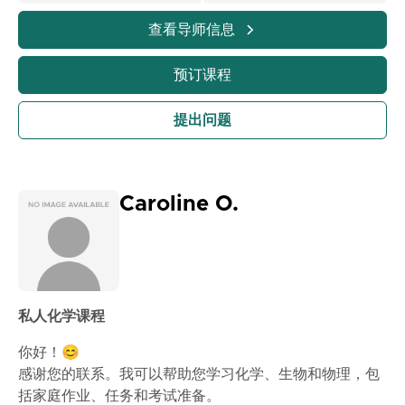
巧，使学习有效且引人入胜。我还帮助完成家庭作业、作
业和考试准备。我营造一个友好和支持的环境，让学生在
查看导师信息
自己的节奏下感到舒适地提出问题和学习。如果您觉得化
学很难，别担心——我在这里让它变得简单并帮助您取得
预订课程
成功。联系我，让我们一起开始进步吧！
提出问题
Caroline O.
私人化学课程
你好！😊
感谢您的联系。我可以帮助您学习化学、生物和物理，包
括家庭作业、任务和考试准备。