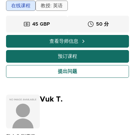
堂课对于奠定持续关系的基础和设定未来课程的议程至关
在线课程
教授: 英语
重要。学生显然希望取得巨大的进步；然而，他们也希望
在与自己喜欢的人一起学习和工作时获得乐趣，所以我尽
45 GBP
50 分
力使这个过程变得愉快。一次介绍一个话题，同时了解学
生的兴趣，就像建立相互理解的垫脚石。所采取的方法可
能因每个学生而异，但目标是让他们感到舒适并让他们开
查看导师信息
口说话。
预订课程
提出问题
Vuk T.