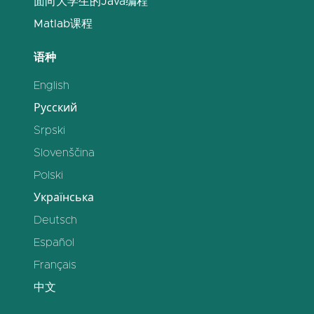
面向大学生的Java编程
Matlab课程
语种
English
Русский
Srpski
Slovenščina
Polski
Українська
Deutsch
Español
Français
中文