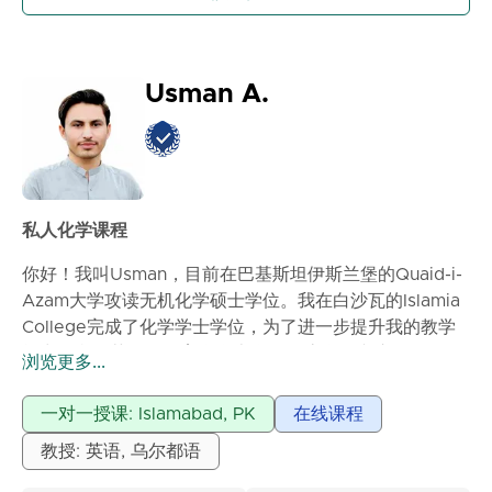
学生在测试、作业和竞争性考试中表现更好。如果你是一
名想要加强基础、提高成绩或深入理解化学的学生，我的
课程旨在一步步引导你实现学术目标。我致力于帮助学生
不仅在考试中取得成功，还培养他们对化学的真正兴趣。
Usman A.
私人化学课程
你好！我叫Usman，目前在巴基斯坦伊斯兰堡的Quaid-i-
Azam大学攻读无机化学硕士学位。我在白沙瓦的Islamia
College完成了化学学士学位，为了进一步提升我的教学
能力，我还获得了教育学学士学位，该学位专注于有效的
浏览更多...
教学方法和以学生为中心的学习。我拥有超过五年的一对
一辅导经验，教过来自各种知名机构的中等教育证书和高
一对一授课: Islamabad, PK
在线课程
中科学证书级别的学生，并在各种国家和国际在线平台上
教授: 英语, 乌尔都语
教授学生。这些经验帮助我理解了学生的学习挑战，并制
定了使复杂化学概念更容易和更有趣的策略。我热衷于以