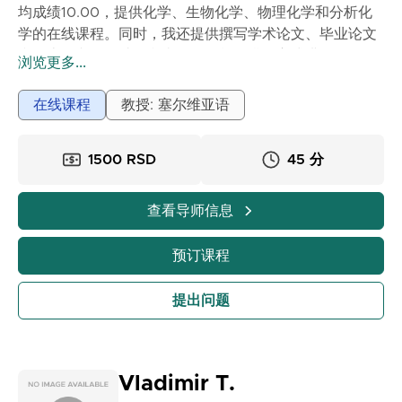
均成绩10.00，提供化学、生物化学、物理化学和分析化
学的在线课程。同时，我还提供撰写学术论文、毕业论文
和硕士论文的帮助。我喜欢用简单易懂的方式讲解知识，
浏览更多...
并通过日常生活中的例子来说明。
如果你觉得化学复杂——我们一起将它简化。我们会做练
在线课程
教授: 塞尔维亚语
习题，学习理论知识，并为考试、答辩或入学考试做准
备。
1500 RSD
45 分
我耐心、专注，并根据每个学生的学习节奏调整教学进
度。
查看导师信息
预订课程
提出问题
Vladimir T.