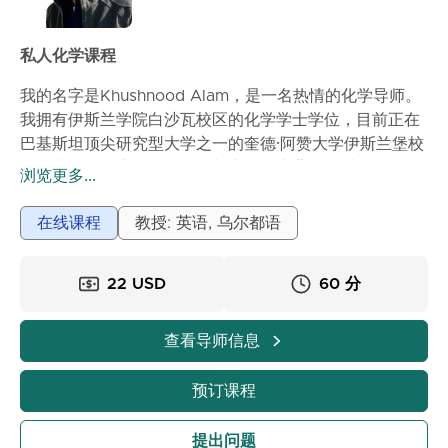
私人化学课程
我的名字是Khushnood Alam，是一名热情的化学导师。
我拥有伊斯兰学院白沙瓦校区的化学学士学位，目前正在
巴基斯坦顶尖研究型大学之一的奎德·阿赞大学伊斯兰堡校
区攻读化学硕士学位。凭借扎实的学术背景和对教学的浓
浏览更多...
厚兴趣，我的目标是让每个学生都能清晰、有趣地理解化
学。我有超过五年的实体课堂教学经验和两年成功的在线
在线课程
教授: 英语, 乌尔都语
教学经验，曾与国内外学生合作。在此期间，我教授过从
九年级到本科水平的学生，帮助他们建立坚实的概念理解
22 USD
60 分
并取得优异的学术成绩。我的教学方法侧重于概念清晰
度，而不是死记硬背。我通过逐步解释、现实生活中的例
子和解决问题的技巧来简化复杂的化学主题。我相信，当
查看导师信息
学生真正理解概念时，他们会变得更加自信，并开始享受
这门学科，而不是害怕它。在我的课程中，我创造了一个
预订课程
互动和支持性的学习环境，让学生们舒适地提出问题。我
还专注于面向考试的准备、练习题和分析思维，这有助于
提出问题