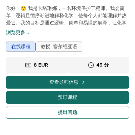
你好！🙂 我是卡塔琳娜，一名环境保护工程师。我会简
单、逻辑且循序渐进地解释化学，使每个人都能理解并热
爱它。我的目标是通过逻辑、简单和易懂的解释，让化学
变得清晰且易于理解。
浏览更多...
我专注、负责，并相信每个人通过正确的方法都能学好化
学。我的教学方法
在线课程
教授: 塞尔维亚语
• 以简单易懂的方式解释理论
• 按照学校课程安排任务
8 EUR
45 分
• 培养解决问题的自信心
• 为期末考试、书面和口头考试以及入学考试/初级毕业考
试做准备
查看导师信息
• 根据学生需求准备额外材料和练习
• 互动课程，根据每个学生的学习节奏和方式进行调整 关
预订课程
于课程
• 为小学生和中学生提供私人化学课程
提出问题
• 通过Zoom进行在线课程
• 价格：45分钟 = 8欧元 60分钟 = 10欧元
• 课程材料将通过邮件发送