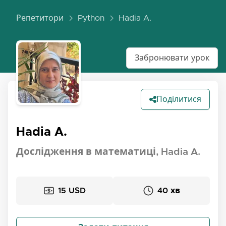
Репетитори
Python
Hadia A.
Забронювати урок
Поділитися
Hadia A.
Дослідження в математиці, Hadia A.
15 USD
40 хв