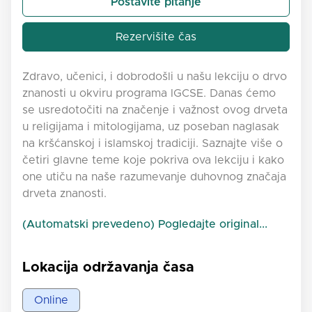
Postavite pitanje
Rezervišite čas
Zdravo, učenici, i dobrodošli u našu lekciju o drvo
znanosti u okviru programa IGCSE. Danas ćemo
se usredotočiti na značenje i važnost ovog drveta
u religijama i mitologijama, uz poseban naglasak
na kršćanskoj i islamskoj tradiciji. Saznajte više o
četiri glavne teme koje pokriva ova lekciju i kako
one utiču na naše razumevanje duhovnog značaja
drveta znanosti.
(Automatski prevedeno) Pogledajte original...
Lokacija održavanja časa
Online