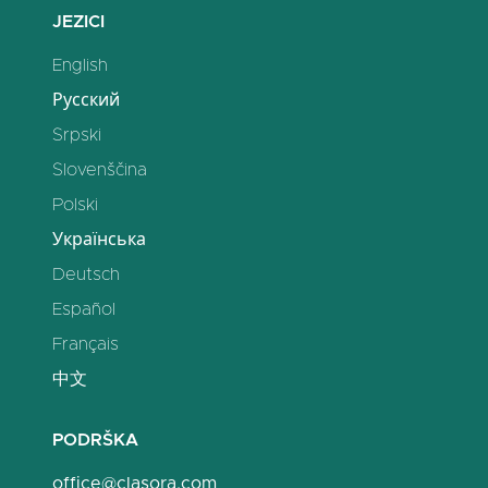
JEZICI
English
Русский
Srpski
Slovenščina
Polski
Українська
Deutsch
Español
Français
中文
PODRŠKA
office@clasora.com