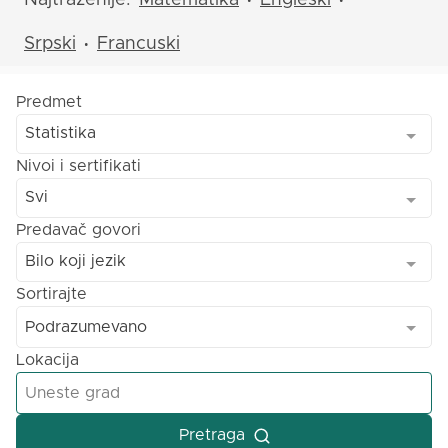
Najtraženije:
Matematika
Engleski
•
•
Srpski
Francuski
•
Predmet
Statistika
Nivoi i sertifikati
Svi
Predavač govori
Bilo koji jezik
Sortirajte
Podrazumevano
Lokacija
Pretraga