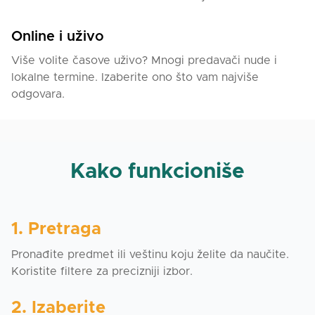
Online i uživo
Više volite časove uživo? Mnogi predavači nude i
lokalne termine. Izaberite ono što vam najviše
odgovara.
Kako funkcioniše
1. Pretraga
Pronađite predmet ili veštinu koju želite da naučite.
Koristite filtere za precizniji izbor.
2. Izaberite