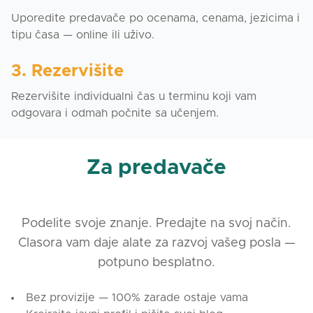
Uporedite predavače po ocenama, cenama, jezicima i
tipu časa — online ili uživo.
3. Rezervišite
Rezervišite individualni čas u terminu koji vam
odgovara i odmah počnite sa učenjem.
Za predavače
Podelite svoje znanje. Predajte na svoj način.
Clasora vam daje alate za razvoj vašeg posla —
potpuno besplatno.
Bez provizije — 100% zarade ostaje vama