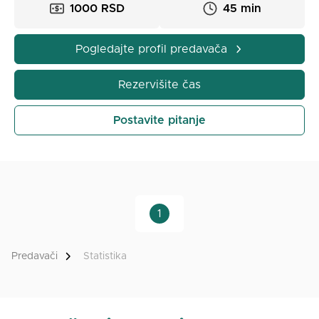
1000 RSD
45 min
Pogledajte profil predavača
Rezervišite čas
Postavite pitanje
1
Predavači
Statistika