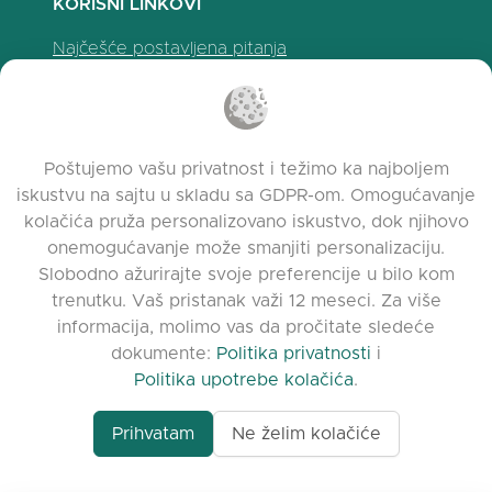
KORISNI LINKOVI
Najčešće postavljena pitanja
Politika privatnosti
Politika upotrebe kolačića
Uslovi korišćenja
Poštujemo vašu privatnost i težimo ka najboljem
Napomene o izdanju
iskustvu na sajtu u skladu sa GDPR-om. Omogućavanje
kolačića pruža personalizovano iskustvo, dok njihovo
onemogućavanje može smanjiti personalizaciju.
Slobodno ažurirajte svoje preferencije u bilo kom
trenutku. Vaš pristanak važi 12 meseci. Za više
informacija, molimo vas da pročitate sledeće
dokumente:
Politika privatnosti
i
Politika upotrebe kolačića
.
Prihvatam
Ne želim kolačiće
www.quora.com/prof
© 2026 clasora.com platform | Sva prava
Agent-7/Maximizing-
zadržana | Developed by
C9 Group
Learning-Potential-T