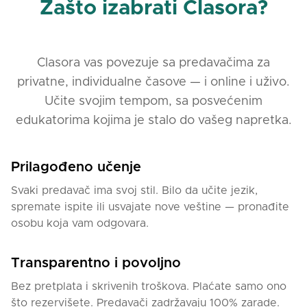
Zašto izabrati Clasora?
Clasora vas povezuje sa predavačima za
privatne, individualne časove — i online i uživo.
Učite svojim tempom, sa posvećenim
edukatorima kojima je stalo do vašeg napretka.
Prilagođeno učenje
Svaki predavač ima svoj stil. Bilo da učite jezik,
spremate ispite ili usvajate nove veštine — pronađite
osobu koja vam odgovara.
Transparentno i povoljno
Bez pretplata i skrivenih troškova. Plaćate samo ono
što rezervišete. Predavači zadržavaju 100% zarade.