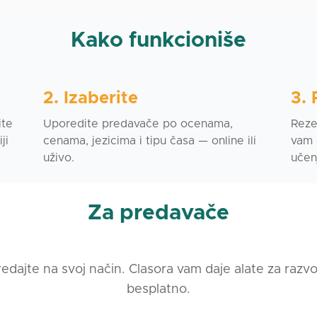
Kako funkcioniše
2. Izaberite
3. 
ite
Uporedite predavače po ocenama,
Rezer
ji
cenama, jezicima i tipu časa — online ili
vam 
uživo.
učen
Za predavače
redajte na svoj način. Clasora vam daje alate za raz
besplatno.