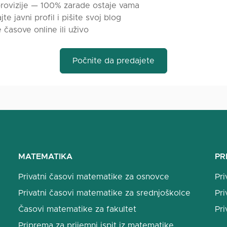
rovizije — 100% zarade ostaje vama
jte javni profil i pišite svoj blog
e časove online ili uživo
Počnite da predajete
MATEMATIKA
PR
Privatni časovi matematike za osnovce
Pri
Privatni časovi matematike za srednjoškolce
Pri
Časovi matematike za fakultet
Pri
Priprema za prijemni ispit iz matematike