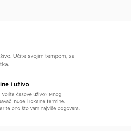
uživo. Učite svojim tempom, sa
tka.
ine i uživo
 volite časove uživo? Mnogi
avači nude i lokalne termine.
erite ono što vam najviše odgovara.