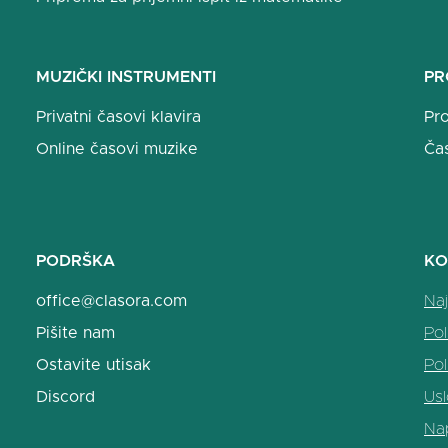
MUZIČKI INSTRUMENTI
PR
Privatni časovi klavira
Pro
Online časovi muzike
Ča
PODRŠKA
KO
office@clasora.com
Naj
Pišite nam
Pol
Ostavite utisak
Pol
Discord
Usl
Na