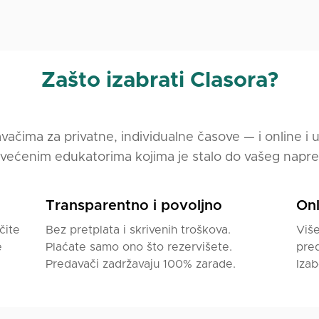
Zašto izabrati Clasora?
vačima za privatne, individualne časove — i online i 
većenim edukatorima kojima je stalo do vašeg napre
Transparentno i povoljno
Onl
čite
Bez pretplata i skrivenih troškova.
Više
e
Plaćate samo ono što rezervišete.
pred
Predavači zadržavaju 100% zarade.
Izab