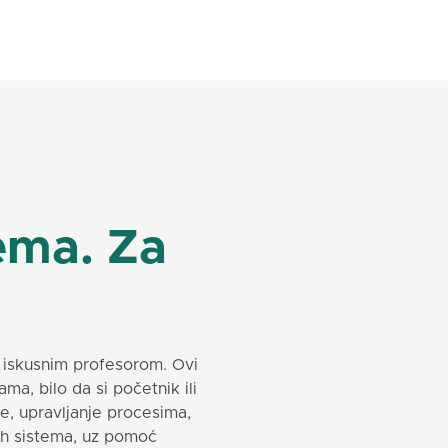
ema. Za
 iskusnim profesorom. Ovi
a, bilo da si početnik ili
e, upravljanje procesima,
ih sistema, uz pomoć