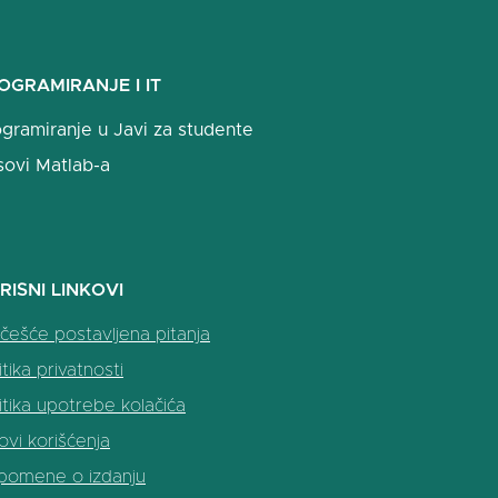
OGRAMIRANJE I IT
gramiranje u Javi za studente
sovi Matlab-a
RISNI LINKOVI
češće postavljena pitanja
itika privatnosti
itika upotrebe kolačića
ovi korišćenja
pomene o izdanju