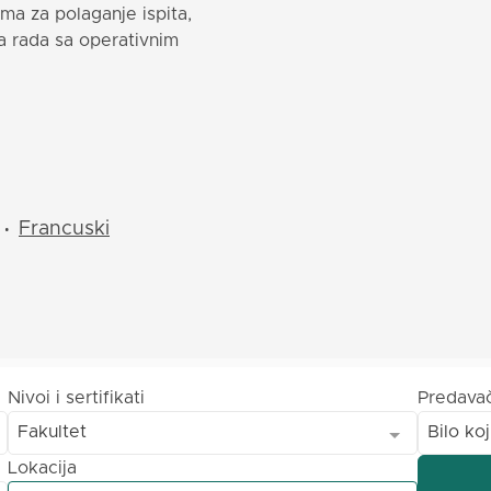
rema za polaganje ispita,
a rada sa operativnim
Francuski
•
Nivoi i sertifikati
Predava
Fakultet
Bilo koj
Lokacija