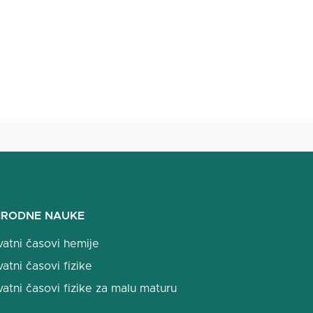
IRODNE NAUKE
vatni časovi hemije
vatni časovi fizike
vatni časovi fizike za malu maturu