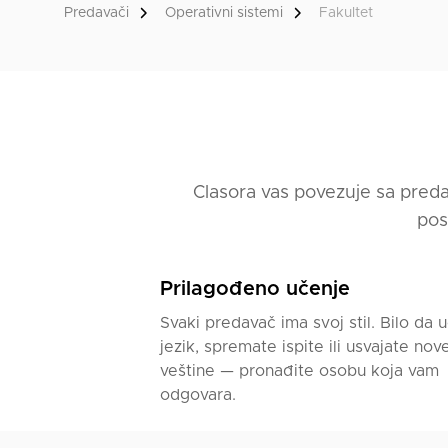
Predavači
Operativni sistemi
Fakultet
Clasora vas povezuje sa preda
pos
Prilagođeno učenje
Svaki predavač ima svoj stil. Bilo da u
jezik, spremate ispite ili usvajate nov
veštine — pronađite osobu koja vam
odgovara.