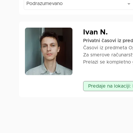
Podrazumevano
Ivan N.
Privatni časovi iz pr
Časovi iz predmeta Op
Za smerove računarstv
Prelazi se kompletno 
Vidite više...
Predaje na lokaciji: