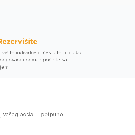
Rezervišite
višite individualni čas u terminu koji
odgovara i odmah počnite sa
jem.
voj vašeg posla — potpuno