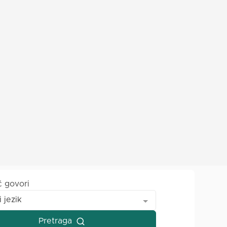
č govori
i jezik
Pretraga