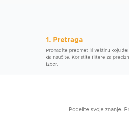
1. Pretraga
Pronađite predmet ili veštinu koju žel
da naučite. Koristite filtere za precizni
izbor.
Podelite svoje znanje. P