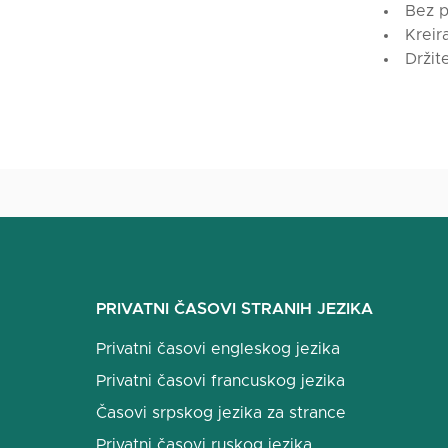
Bez p
Kreira
Držit
PRIVATNI ČASOVI STRANIH JEZIKA
Privatni časovi engleskog jezika
Privatni časovi francuskog jezika
Časovi srpskog jezika za strance
Privatni časovi ruskog jezika