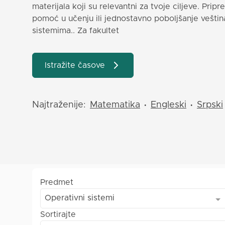
materijala koji su relevantni za tvoje ciljeve. Prip
pomoć u učenju ili jednostavno poboljšanje veštin
sistemima.. Za fakultet
Istražite časove
Najtraženije:
Matematika
Engleski
Srpski
•
•
Predmet
Operativni sistemi
Sortirajte