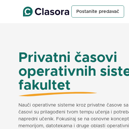
Postanite predavač
Privatni časovi
operativnih sist
fakultet
Nauči operativne sisteme kroz privatne časove sa
časovi su prilagođeni tvom tempu učenja i potrebam
napredni učenik. Fokusiraj se na osnovne koncept
memorijom, datotekama i druge oblasti operativn