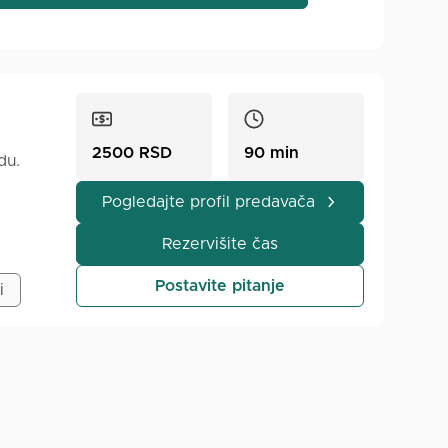
2500 RSD
90 min
du.
Pogledajte profil predavača
Rezervišite čas
Postavite pitanje
i