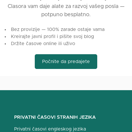
Clasora vam daje alate za razvoj vašeg posla —
potpuno besplatno.
Bez provizije — 100% zarade ostaje vama
Kreirajte javni profil i pišite svoj blog
Držite časove online ili uživo
Počnite da predajete
PRIVATNI ČASOVI STRANIH JEZIKA
Privatni časovi engleskog jezika