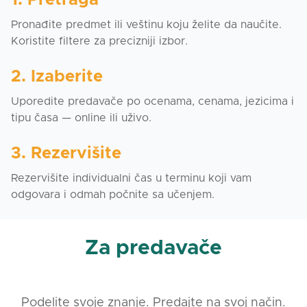
1. Pretraga
Pronađite predmet ili veštinu koju želite da naučite.
Koristite filtere za precizniji izbor.
2. Izaberite
Uporedite predavače po ocenama, cenama, jezicima i
tipu časa — online ili uživo.
3. Rezervišite
Rezervišite individualni čas u terminu koji vam
odgovara i odmah počnite sa učenjem.
Za predavače
Podelite svoje znanje. Predajte na svoj način.