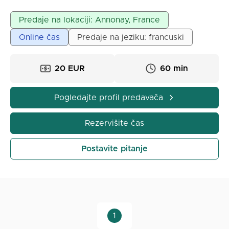
razume ključne pojmove i uspešno položi ispite
zahvaljujući personalizovanom praćenju.
Predaje na lokaciji: Annonay, France
Online čas
Predaje na jeziku: francuski
20 EUR
60 min
Pogledajte profil predavača
Rezervišite čas
Postavite pitanje
1