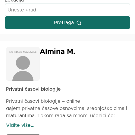
Lokacija
Pretraga
Almina M.
Privatni časovi biologije
Privatni časovi biologije – online
dajem privatne časove osnovcima, srednjoškolcima i
maturantima. Tokom rada sa mnom, učenici će:
🔹 Razviti dublje razumevanje biologije, a ne samo
Vidite više...
“štrebanje” definicija