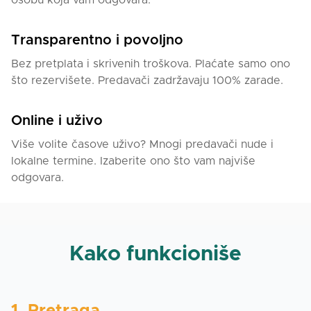
osobu koja vam odgovara.
Transparentno i povoljno
Bez pretplata i skrivenih troškova. Plaćate samo ono
što rezervišete. Predavači zadržavaju 100% zarade.
Online i uživo
Više volite časove uživo? Mnogi predavači nude i
lokalne termine. Izaberite ono što vam najviše
odgovara.
Kako funkcioniše