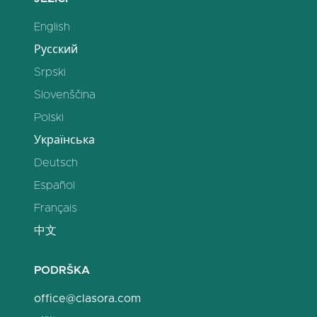
English
Русский
Srpski
Slovenščina
Polski
Українська
Deutsch
Español
Français
中文
PODRŠKA
office@clasora.com