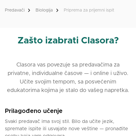
Predavači
Biologija
Priprema za prijemni ispit
Zašto izabrati Clasora?
Clasora vas povezuje sa predavačima za
privatne, individualne časove — i online i uživo.
Učite svojim tempom, sa posvećenim
edukatorima kojima je stalo do vašeg napretka.
Prilagođeno učenje
Svaki predavač ima svoj stil. Bilo da učite jezik,
spremate ispite ili usvajate nove veštine — pronađite