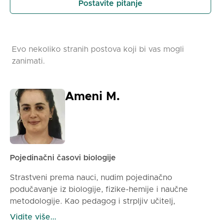
Postavite pitanje
Evo nekoliko stranih postova koji bi vas mogli
zanimati.
Ameni M.
Pojedinačni časovi biologije
Strastveni prema nauci, nudim pojedinačno
podučavanje iz biologije, fizike-hemije i naučne
metodologije. Kao pedagog i strpljiv učitelj,
pomažem svakom učeniku da trajno napretkuje,
Vidite više...