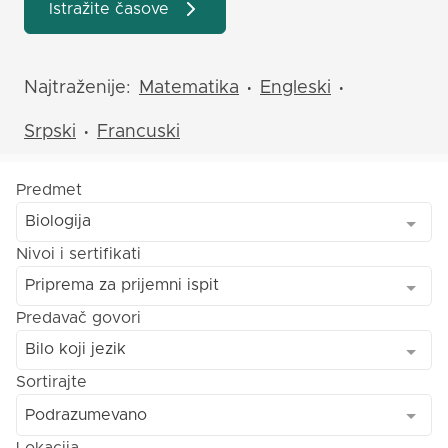
Istražite časove
Najtraženije:
Matematika
Engleski
•
•
Srpski
Francuski
•
Predmet
Biologija
Nivoi i sertifikati
Priprema za prijemni ispit
Predavač govori
Bilo koji jezik
Sortirajte
Podrazumevano