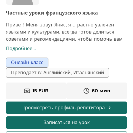
уверенность в себе и почувствовал, что он может.
📅 Уроки проходят в рабочие дни и выходные с 8
Частные уроки французского языка
до 21 часа, в удобное для вас время. 📍 Улица
Привет! Меня зовут Янис, я страстно увлечен
Краля Милутина (напротив школы имени
языками и культурами, всегда готов делиться
Владислава Рибникара и Третьей гимназии, над
советами и рекомендациями, чтобы помочь вам
отелем Хилтон), Врачар
изучать французский естественным и приятным
💻 Онлайн-уроки: Microsoft Teams
Подробнее...
способом. Моя цель – помочь вам быстро и
Добро пожаловать, обращайтесь за
уверенно прогрессировать.
дополнительной информацией.
Онлайн-класс
Я с нетерпением жду сотрудничества 🌿
Преподает в: Английский, Итальянский
Александра
15 EUR
60 мин
Просмотреть профиль репетитора
Записаться на урок