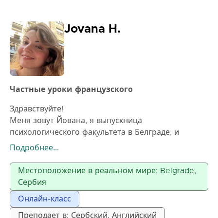
Jovana H.
Частные уроки французского
Здравствуйте!
Меня зовут Йована, я выпускница
психологического факультета в Белграде, и
помимо любви к этой науке, во мне живёт ещё
Подробнее...
одна большая страсть – французский язык,
который также является моим родным языком. Я
Местоположение в реальном мире: Belgrade,
выросла в Швейцарии и Франции, где закончила
Сербия
всё обучение до 19 лет. Я использую французский
Онлайн-класс
ежедневно и имею годы опыта в разговоре,
письме и понимании языка, как в повседневном,
Преподает в: Сербский, Английский