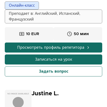
бакалавриата. Мои уроки структурированы четко
Онлайн-класс
и интерактивно, с акцентом на понимание текста,
Преподает в: Английский, Испанский,
практические упражнения, письмо и разговорную
Французский
речь. Я адаптирую свой стиль преподавания под
темп каждого ученика. Благодаря моим урокам вы
улучшите свою грамматику, расширите словарный
10 EUR
50 мин
запас, обретете уверенность в разговоре и будете
хорошо подготовлены к экзаменам.
Просмотреть профиль репетитора
Записаться на урок
Задать вопрос
Justine L.